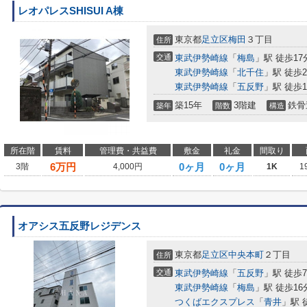
レオパレスSHISUI A棟
東京都
足立区
梅田
３丁目
住所
交通
東武伊勢崎線
「
梅島
」駅 徒歩17
東武伊勢崎線
「
北千住
」駅 徒歩2
東武伊勢崎線
「
五反野
」駅 徒歩1
築15年
3階建
鉄骨
築年
階数
構造
所在階
賃料
管理費・共益費
敷金
礼金
間取り
6
万円
0ヶ月
0ヶ月
3階
4,000円
1K
1
オアシス五反野レジデンス
東京都
足立区
中央本町
２丁目
住所
交通
東武伊勢崎線
「
五反野
」駅 徒歩
東武伊勢崎線
「
梅島
」駅 徒歩16
つくばエクスプレス
「
青井
」駅 