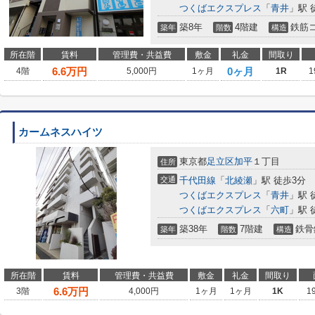
つくばエクスプレス
「
青井
」駅 
築8年
4階建
鉄筋
築年
階数
構造
所在階
賃料
管理費・共益費
敷金
礼金
間取り
6.6
万円
0ヶ月
4階
5,000円
1ヶ月
1R
1
カームネスハイツ
東京都
足立区
加平
１丁目
住所
交通
千代田線
「
北綾瀬
」駅 徒歩3分
つくばエクスプレス
「
青井
」駅 
つくばエクスプレス
「
六町
」駅 
築38年
7階建
鉄骨
築年
階数
構造
所在階
賃料
管理費・共益費
敷金
礼金
間取り
6.6
万円
3階
4,000円
1ヶ月
1ヶ月
1K
1