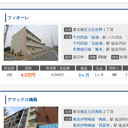
フィオーレ
東京都
足立区
佐野
１丁目
住所
交通
千代田線
「
綾瀬
」駅 バス22分 
千代田線
「
北綾瀬
」駅 徒歩25分
常磐緩行線
「
亀有
」駅 徒歩33分
築12年
3階建
鉄骨
築年
階数
構造
所在階
賃料
管理費・共益費
敷金
礼金
間取り
6.5
万円
0ヶ月
2階
6,500円
1ヶ月
1R
2
アマックス梅島
東京都
足立区
梅島
２丁目
住所
交通
東武伊勢崎線
「
梅島
」駅 徒歩8分
東武伊勢崎線
「
西新井
」駅 徒歩