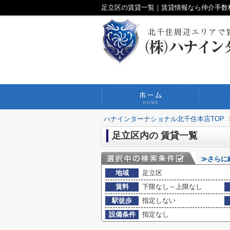
足立区の賃貸一覧｜賃貸情報なら仲介手数
ハナインターナショナル北千住本店TOP
足立区内の 賃貸一覧
≫さらに
地域
足立区
賃料
下限なし～上限なし
駅徒歩
指定しない
設備条件
指定なし