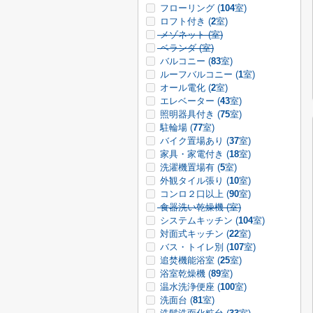
フローリング (
104
室)
ロフト付き (
2
室)
メゾネット (
室)
ベランダ (
室)
バルコニー (
83
室)
ルーフバルコニー (
1
室)
オール電化 (
2
室)
エレベーター (
43
室)
照明器具付き (
75
室)
駐輪場 (
77
室)
バイク置場あり (
37
室)
家具・家電付き (
18
室)
洗濯機置場有 (
5
室)
外観タイル張り (
10
室)
コンロ２口以上 (
90
室)
食器洗い乾燥機 (
室)
システムキッチン (
104
室)
対面式キッチン (
22
室)
バス・トイレ別 (
107
室)
追焚機能浴室 (
25
室)
浴室乾燥機 (
89
室)
温水洗浄便座 (
100
室)
洗面台 (
81
室)