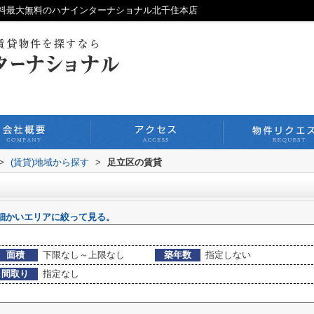
料最大無料のハナインターナショナル北千住本店
>
(賃貸)地域から探す
>
足立区の賃貸
細かいエリアに絞って見る。
面積
下限なし～上限なし
築年数
指定しない
間取り
指定なし