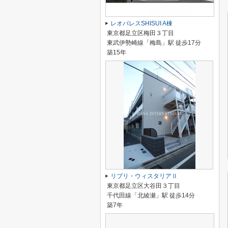
レオパレスSHISUI A棟
東京都足立区梅田３丁目
東武伊勢崎線「梅島」駅 徒歩17分
築15年
リブリ・ウィスタリアⅡ
東京都足立区大谷田３丁目
千代田線「北綾瀬」駅 徒歩14分
築7年