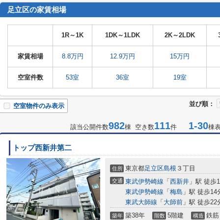
足立区の家賃相場
1R～1K
1DK～1LDK
2K～2LDK
家賃相場
8.8万円
12.9万円
15万円
空室件数
53室
36室
19室
並び順：
空室物件のみ表示
982
111
1-30
該当公開件数
棟 空き数
件
棟
トップ西新井第二
東京都
足立区
島根
３丁目
住所
交通
東武伊勢崎線
「
西新井
」駅 徒歩1
東武伊勢崎線
「
梅島
」駅 徒歩14
東武大師線
「
大師前
」駅 徒歩22
築38年
5階建
鉄筋
築年
階数
構造