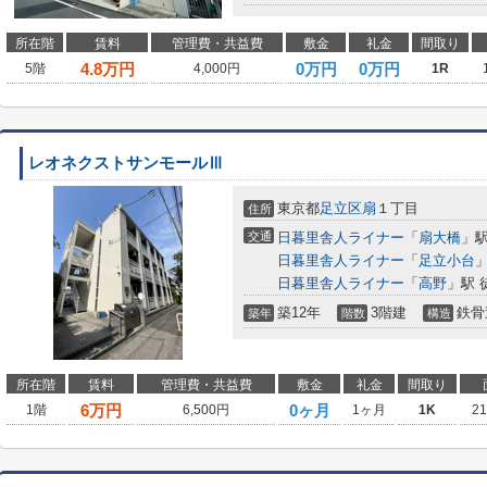
所在階
賃料
管理費・共益費
敷金
礼金
間取り
4.8
万円
0万円
0万円
5階
4,000円
1R
レオネクストサンモールⅢ
東京都
足立区
扇
１丁目
住所
交通
日暮里舎人ライナー
「
扇大橋
」駅
日暮里舎人ライナー
「
足立小台
」
日暮里舎人ライナー
「
高野
」駅 
築12年
3階建
鉄骨
築年
階数
構造
所在階
賃料
管理費・共益費
敷金
礼金
間取り
6
万円
0ヶ月
1階
6,500円
1ヶ月
1K
2