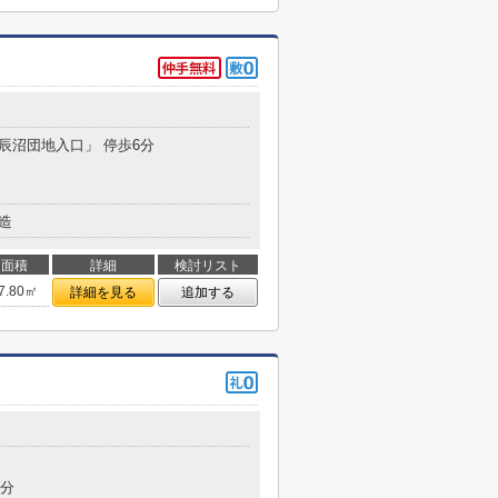
「辰沼団地入口」 停歩6分
造
面積
詳細
検討リスト
7.80㎡
詳細を見る
追加する
9分