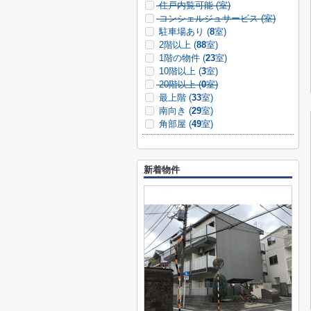
住戸内覧可能 (
室)
コンシェルジュサービス (
室)
駐車場あり (
8
室)
2階以上 (
88
室)
1階の物件 (
23
室)
10階以上 (
3
室)
20階以上 (
0
室)
最上階 (
33
室)
南向き (
29
室)
角部屋 (
49
室)
新着物件