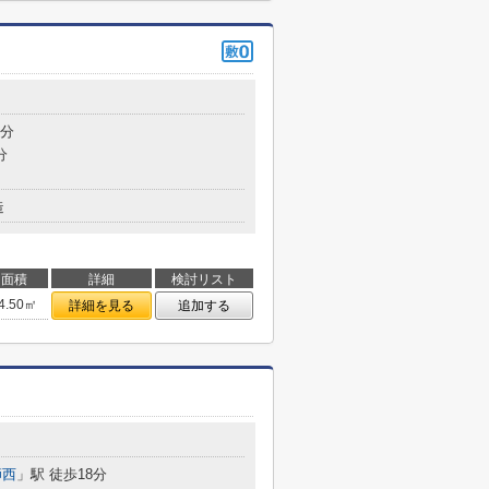
2分
分
造
面積
詳細
検討リスト
4.50㎡
詳細を見る
追加する
師西
」駅 徒歩18分