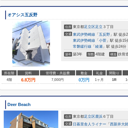
オアシス五反野
東京都
足立区
足立
３丁目
住所
交通
東武伊勢崎線
「
五反野
」駅 徒歩
東武伊勢崎線
「
小菅
」駅 徒歩15
常磐緩行線
「
綾瀬
」駅 徒歩24分
築3年
4階建
鉄骨
築年
階数
構造
所在階
賃料
管理費・共益費
敷金
礼金
間取り
6.8
万円
0万円
4階
7,000円
1ヶ月
1R
1
Deer Beach
東京都
足立区
鹿浜
６丁目
住所
交通
日暮里舎人ライナー
「
西新井大