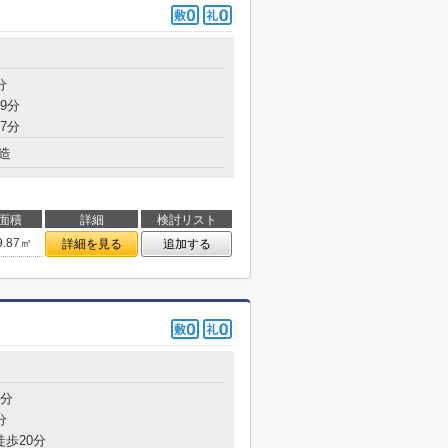
分
9分
7分
造
面積
詳細
検討リスト
9.87㎡
詳細を見る
追加する
7分
分
徒歩20分