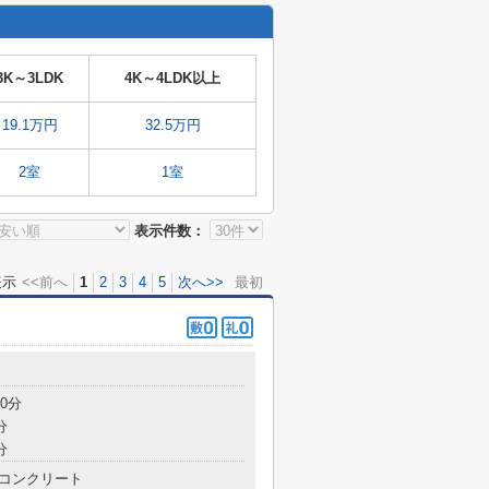
3K～3LDK
4K～4LDK以上
19.1万円
32.5万円
2室
1室
表示件数：
表示
<<前へ
1
2
3
4
5
次へ>>
最初
0分
分
分
コンクリート