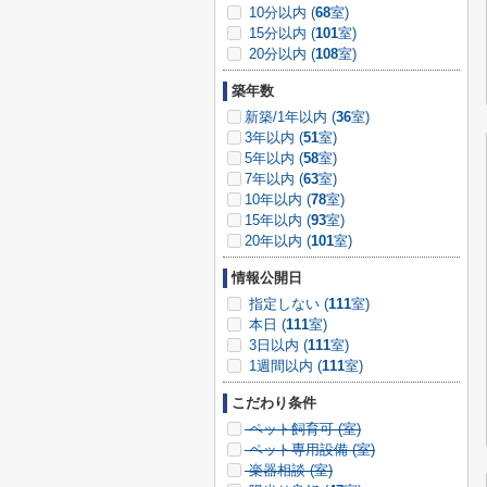
10分以内 (
68
室)
15分以内 (
101
室)
20分以内 (
108
室)
築年数
新築/1年以内 (
36
室)
3年以内 (
51
室)
5年以内 (
58
室)
7年以内 (
63
室)
10年以内 (
78
室)
15年以内 (
93
室)
20年以内 (
101
室)
情報公開日
指定しない (
111
室)
本日 (
111
室)
3日以内 (
111
室)
1週間以内 (
111
室)
こだわり条件
ペット飼育可 (
室)
ペット専用設備 (
室)
楽器相談 (
室)