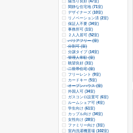
陽当り良好 (
47
室)
閑静な住宅地 (
71
室)
デザイナーズ (
10
室)
リノベーション済 (
2
室)
保証人不要 (
34
室)
事務所可 (
1
室)
２人入居可 (
52
室)
バリアフリー (
室)
分割可 (
室)
分譲タイプ (
14
室)
管理人常駐 (
室)
眺望良好 (
3
室)
二世帯住宅 (
室)
フリーレント (
9
室)
カードキー (
5
室)
オープンハウス (
室)
外国人可 (
34
室)
ガスコンロ設置可 (
6
室)
ルームシェア可 (
4
室)
学生向け (
61
室)
カップル向け (
34
室)
女性向け (
28
室)
ファミリー向け (
3
室)
室内洗濯機置場 (
102
室)