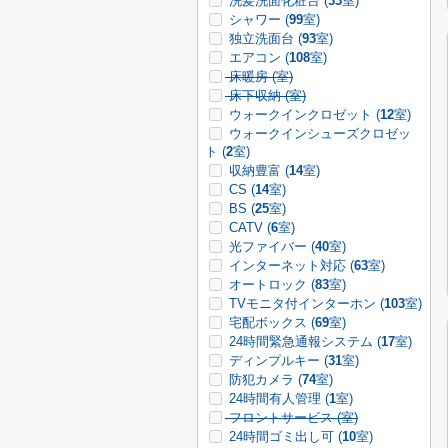
洗髪洗面化粧台 (
33
室)
シャワー (
99
室)
独立洗面台 (
93
室)
エアコン (
108
室)
床暖房 (
室)
床下収納 (
室)
ウォークインクロゼット (
12
室)
ウォークインシューズクロゼッ
ト (
2
室)
収納豊富 (
14
室)
CS (
14
室)
BS (
25
室)
CATV (
6
室)
光ファイバー (
40
室)
インターネット対応 (
63
室)
オートロック (
83
室)
TVモニタ付インターホン (
103
室)
宅配ボックス (
69
室)
24時間緊急通報システム (
17
室)
ディンプルキー (
31
室)
防犯カメラ (
74
室)
24時間有人管理 (
1
室)
フロントサービス (
室)
24時間ゴミ出し可 (
10
室)