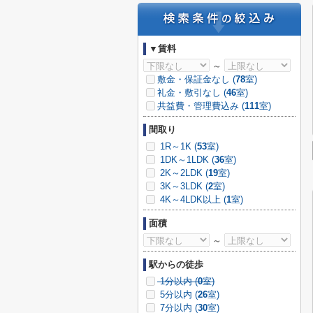
▼賃料
～
敷金・保証金なし (
78
室)
礼金・敷引なし (
46
室)
共益費・管理費込み (
111
室)
間取り
1R～1K (
53
室)
1DK～1LDK (
36
室)
2K～2LDK (
19
室)
3K～3LDK (
2
室)
4K～4LDK以上 (
1
室)
面積
～
駅からの徒歩
1分以内 (
0
室)
5分以内 (
26
室)
7分以内 (
30
室)