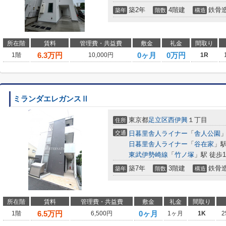
築2年
4階建
鉄骨
築年
階数
構造
所在階
賃料
管理費・共益費
敷金
礼金
間取り
6.3
万円
0ヶ月
0万円
1階
10,000円
1R
ミランダエレガンスⅡ
東京都
足立区
西伊興
１丁目
住所
交通
日暮里舎人ライナー
「
舎人公園
」
日暮里舎人ライナー
「
谷在家
」駅
東武伊勢崎線
「
竹ノ塚
」駅 徒歩1
築7年
3階建
鉄骨
築年
階数
構造
所在階
賃料
管理費・共益費
敷金
礼金
間取り
6.5
万円
0ヶ月
1階
6,500円
1ヶ月
1K
2