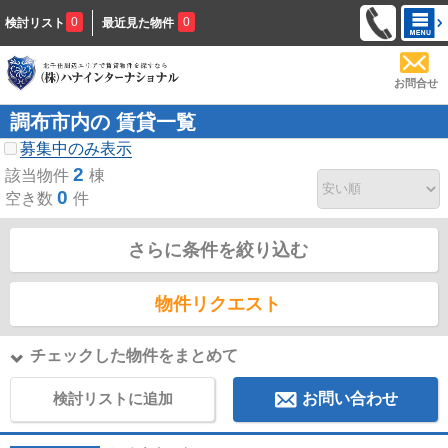
0
0
検討リスト
最近見た物件
お問合せ
調布市内の 賃貸一覧
募集中のみ表示
2
該当物件
棟
0
空き数
件
さらに条件を絞り込む
物件リクエスト
チェックした物件をまとめて
検討リストに追加
お問い合わせ