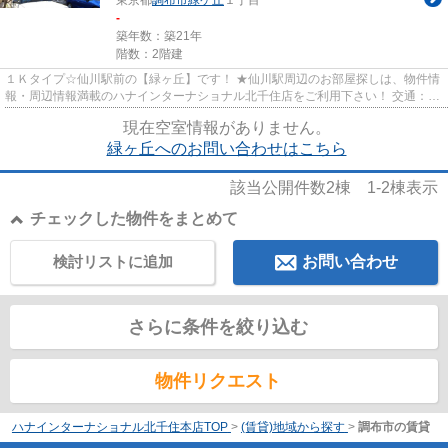
東京都
調布市
緑ケ丘
１丁目
-
築年数：築21年
階数：2階建
１Ｋタイプ☆仙川駅前の【緑ヶ丘】です！ ★仙川駅周辺のお部屋探しは、物件情
報・周辺情報満載のハナインターナショナル北千住店をご利用下さい！ 交通：京
王線・【仙川駅】徒歩16分 ...
現在空室情報がありません。
緑ヶ丘へのお問い合わせはこちら
該当公開件数
2
棟
1-2
棟表示
チェックした物件をまとめて
検討リストに追加
お問い合わせ
さらに条件を絞り込む
物件リクエスト
ハナインターナショナル北千住本店TOP
>
(賃貸)地域から探す
>
調布市の賃貸