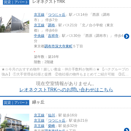
レオネクストTRK
賃貸｜アパート
京王線
「
つつじヶ丘
」駅 バス14分 「西原（調布
市）」 停歩7分
京王線
「
調布
」駅 バス21分 「北ノ台小学校（東京
都）」 停歩6分
中央線
「
吉祥寺
」駅 バス30分 「西原（調布市）」 停歩4
分
東京都
調布市
深大寺東町
５丁目
-
築年数：築16年
階数：2階建
★☆今月のおすすめ物件！嬉しい敷金・仲介手数料が無料☆★ 【ハナグループの
強み】 ①大手管理会社様と提携 ②他社様の物件もまとめてご紹介可能 ③広範
囲でご紹介可能※多店舗展開 ④オン...
現在空室情報がありません。
レオネクストTRKへのお問い合わせはこちら
緑ヶ丘
賃貸｜アパート
京王線
「
仙川
」駅 徒歩16分
京王線
「
つつじヶ丘
」駅 徒歩21分
京王線
「
柴崎
」駅 徒歩32分