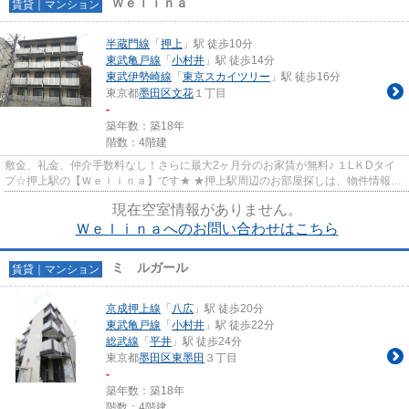
Ｗｅｌｉｎａ
賃貸｜マンション
半蔵門線
「
押上
」駅 徒歩10分
東武亀戸線
「
小村井
」駅 徒歩14分
東武伊勢崎線
「
東京スカイツリー
」駅 徒歩16分
東京都
墨田区
文花
１丁目
-
築年数：築18年
階数：4階建
敷金、礼金、仲介手数料なし！さらに最大2ヶ月分のお家賃が無料♪ １LＫDタイ
プ☆押上駅の【Ｗｅｌｉｎａ】です★ ★押上駅周辺のお部屋探しは、物件情報・
周辺情報満載のハナインターナ...
現在空室情報がありません。
Ｗｅｌｉｎａへのお問い合わせはこちら
ミ ルガール
賃貸｜マンション
京成押上線
「
八広
」駅 徒歩20分
東武亀戸線
「
小村井
」駅 徒歩22分
総武線
「
平井
」駅 徒歩24分
東京都
墨田区
東墨田
３丁目
-
築年数：築18年
階数：4階建