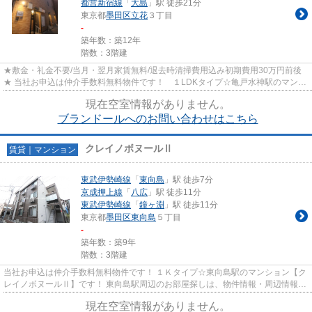
都営新宿線
「
大島
」駅 徒歩21分
東京都
墨田区
立花
３丁目
-
築年数：築12年
階数：3階建
★敷金・礼金不要/当月・翌月家賃無料/退去時清掃費用込み初期費用30万円前後
★ 当社お申込は仲介手数料無料物件です！ １LDKタイプ☆亀戸水神駅のマンシ
ョン【ブランドール】です！ 亀...
現在空室情報がありません。
ブランドールへのお問い合わせはこちら
クレイノボヌールⅡ
賃貸｜マンション
東武伊勢崎線
「
東向島
」駅 徒歩7分
京成押上線
「
八広
」駅 徒歩11分
東武伊勢崎線
「
鐘ヶ淵
」駅 徒歩11分
東京都
墨田区
東向島
５丁目
-
築年数：築9年
階数：3階建
当社お申込は仲介手数料無料物件です！ １Ｋタイプ☆東向島駅のマンション【ク
レイノボヌールⅡ】です！ 東向島駅周辺のお部屋探しは、物件情報・周辺情報満
載のハナインターナショナル...
現在空室情報がありません。