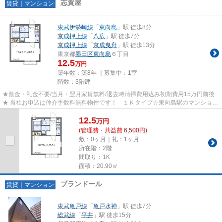
志賀屋
賃貸｜マンション
東武伊勢崎線
「
東向島
」駅 徒歩8分
京成押上線
「
八広
」駅 徒歩7分
京成押上線
「
京成曳舟
」駅 徒歩13分
東京都
墨田区
東向島
６丁目
12.5
万円
築年数：築8年 ｜募集中：
1室
階数：3階建
★敷金・礼金不要/当月・翌月家賃無料/退去時清掃費用込み初期費用15万円前後
★ 当社お申込は仲介手数料無料物件です！ １Ｋタイプ☆東向島駅のマンション
【志賀屋】です！★東向島駅周...
12.5
万
円
(管理費・共益費 6,500円)
敷：0ヶ月｜礼：1ヶ月
所在階：2階
間取り：1K
面積：20.90㎡
ブランドール
賃貸｜マンション
東武亀戸線
「
亀戸水神
」駅 徒歩7分
総武線
「
平井
」駅 徒歩15分