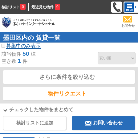
0
0
検討リスト
最近見た物件
お問合せ
墨田区内の 賃貸一覧
募集中のみ表示
50
該当物件
棟
1
空き数
件
さらに条件を絞り込む
物件リクエスト
チェックした物件をまとめて
検討リストに追加
お問い合わせ