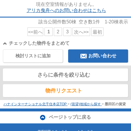
費用クレジット決済対応 【お部屋...
現在空室情報がありません。
アリカ曳舟へのお問い合わせはこちら
該当公開件数
50
棟 空き数
1
件
1-20
棟表示
1
2
3
<<前へ
次へ>>
最初
チェックした物件をまとめて
検討リストに追加
お問い合わせ
さらに条件を絞り込む
物件リクエスト
ハナインターナショナル北千住本店TOP
>
(賃貸)地域から探す
>
墨田区の賃貸
ページトップに戻る