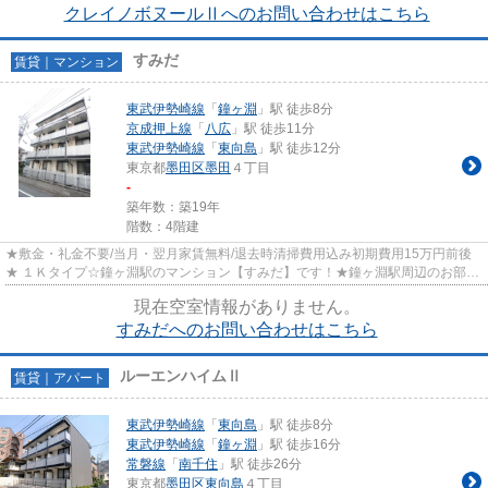
クレイノボヌールⅡへのお問い合わせはこちら
すみだ
賃貸｜マンション
東武伊勢崎線
「
鐘ヶ淵
」駅 徒歩8分
京成押上線
「
八広
」駅 徒歩11分
東武伊勢崎線
「
東向島
」駅 徒歩12分
東京都
墨田区
墨田
４丁目
-
築年数：築19年
階数：4階建
★敷金・礼金不要/当月・翌月家賃無料/退去時清掃費用込み初期費用15万円前後
★ １Ｋタイプ☆鐘ヶ淵駅のマンション【すみだ】です！★鐘ヶ淵駅周辺のお部屋
探しは、物件情報・周辺情報満...
現在空室情報がありません。
すみだへのお問い合わせはこちら
ルーエンハイムⅡ
賃貸｜アパート
東武伊勢崎線
「
東向島
」駅 徒歩8分
東武伊勢崎線
「
鐘ヶ淵
」駅 徒歩16分
常磐線
「
南千住
」駅 徒歩26分
東京都
墨田区
東向島
４丁目