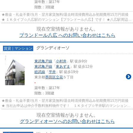
築年数：築17年
階数：3階建
★敷金・礼金不要/当月・翌月家賃無料/退去時清掃費用込み初期費用15万円前後
★ １Ｋタイプ☆八広駅のマンション【プランドール八広】です！ ★八広駅周辺の
お部屋探しは、物件情報・周辺...
現在空室情報がありません。
プランドール八広 へのお問い合わせはこちら
グランディオーソ
賃貸｜マンション
東武亀戸線
「
小村井
」駅 徒歩9分
東武亀戸線
「
東あずま
」駅 徒歩12分
総武線
「
平井
」駅 徒歩19分
東京都
墨田区
立花
５丁目
-
築年数：築17年
階数：3階建
★敷金・礼金不要/当月・翌月家賃無料/退去時清掃費用込み初期費用15万円前後
★ 当社お申込は仲介手数料無料物件です！ １Ｋタイプ☆平井駅のマンション
【グランディオーソ】です！ ★平...
現在空室情報がありません。
グランディオーソへのお問い合わせはこちら