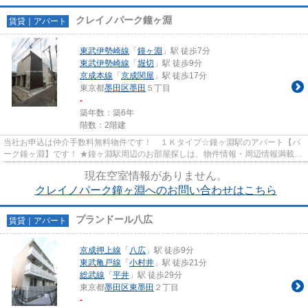
クレイノパーク鐘ヶ淵
賃貸｜アパート
東武伊勢崎線
「
鐘ヶ淵
」駅 徒歩7分
東武伊勢崎線
「
堀切
」駅 徒歩9分
京成本線
「
京成関屋
」駅 徒歩17分
東京都
墨田区
墨田
５丁目
-
築年数：築6年
階数：2階建
当社お申込は仲介手数料無料物件です！ １Ｋタイプ☆鐘ヶ淵駅のアパート【パ
ーク鐘ヶ淵】です！ ★鐘ヶ淵駅周辺のお部屋探しは、物件情報・周辺情報満載の
ハナインターナショナル北千住...
現在空室情報がありません。
クレイノパーク鐘ヶ淵へのお問い合わせはこちら
プランドール八広
賃貸｜アパート
京成押上線
「
八広
」駅 徒歩9分
東武亀戸線
「
小村井
」駅 徒歩21分
総武線
「
平井
」駅 徒歩29分
東京都
墨田区
東墨田
２丁目
-