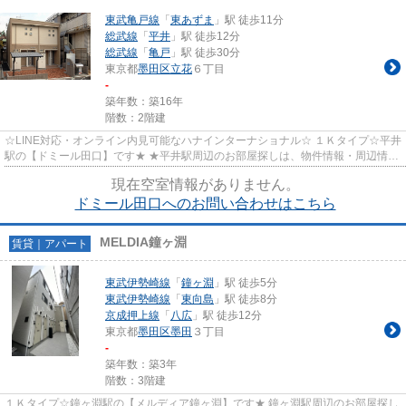
東武亀戸線
「
東あずま
」駅 徒歩11分
総武線
「
平井
」駅 徒歩12分
総武線
「
亀戸
」駅 徒歩30分
東京都
墨田区
立花
６丁目
-
築年数：築16年
階数：2階建
☆LINE対応・オンライン内見可能なハナインターナショナル☆ １Ｋタイプ☆平井
駅の【ドミール田口】です★ ★平井駅周辺のお部屋探しは、物件情報・周辺情報
満載のハナインターナショナル...
現在空室情報がありません。
ドミール田口へのお問い合わせはこちら
MELDIA鐘ヶ淵
賃貸｜アパート
東武伊勢崎線
「
鐘ヶ淵
」駅 徒歩5分
東武伊勢崎線
「
東向島
」駅 徒歩8分
京成押上線
「
八広
」駅 徒歩12分
東京都
墨田区
墨田
３丁目
-
築年数：築3年
階数：3階建
１Ｋタイプ☆鐘ヶ淵駅の【メルディア鐘ヶ淵】です★ 鐘ヶ淵駅周辺のお部屋探し