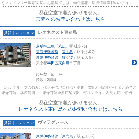
うスカイツリー駅 駅周辺のお部屋探しは、物件情報・周辺情報満載のハナインタ
ーナショナル北千住店をご利...
現在空室情報がありません。
言問へのお問い合わせはこちら
レオネクスト東向島
賃貸｜マンション
京成押上線
「
八広
」駅 徒歩9分
東武伊勢崎線
「
東向島
」駅 徒歩9分
東武伊勢崎線
「
鐘ヶ淵
」駅 徒歩9分
東京都
墨田区
東向島
５丁目
-
築年数：築11年
階数：3階建
【ハナグループの強み】 ①大手管理会社様と提携 ②他社様の物件もまとめてご
紹介可能 ③広範囲でご紹介可能※多店舗展開 ④オンライン内見対応 ⑤初期
費用クレジット決済対応 【お部屋...
現在空室情報がありません。
レオネクスト東向島へのお問い合わせはこちら
ヴィラグレース
賃貸｜マンション
東武伊勢崎線
「
東向島
」駅 徒歩1分