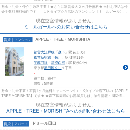
敷金・礼金・仲介手数料不要！★さらに家賃最大２ヵ月分無料★ 当社お申込は仲
介手数料無料物件です！ １Ｋタイプ☆八広駅のマンション【ミ ルガール】で
す！★八広駅周辺のお部屋探し...
現在空室情報がありません。
ミ ルガールへのお問い合わせはこちら
APPLE・TREE・MORISHITA
賃貸｜マンション
都営大江戸線
「
森下
」駅 徒歩3分
都営新宿線
「
菊川
」駅 徒歩11分
半蔵門線
「
清澄白河
」駅 徒歩14分
東京都
墨田区
立川
１丁目
-
築年数：築4年
階数：5階建
敷金・礼金不要！家賃1ヶ月無料キャンペーン中♪ １Kタイプ☆森下駅の【APPLE
TREE MORISHITA】です★ ★森下駅周辺のお部屋探しは、物件情報・周辺情報
満載のハナインターナショナル北千...
現在空室情報がありません。
APPLE・TREE・MORISHITAへのお問い合わせはこちら
ドミール田口
賃貸｜アパート