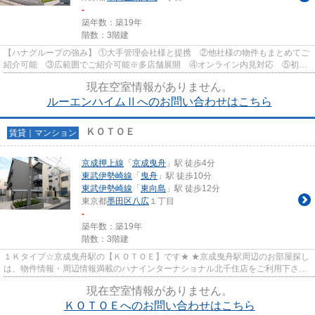
-
築年数：築19年
階数：3階建
【ハナグループの強み】 ①大手管理会社様と提携 ②他社様の物件もまとめてご
紹介可能 ③広範囲でご紹介可能※多店舗展開 ④オンライン内見対応 ⑤初期
費用クレジット決済対応 【お部屋...
現在空室情報がありません。
ルーエンハイムⅡへのお問い合わせはこちら
ＫＯＴＯＥ
賃貸｜マンション
京成押上線
「
京成曳舟
」駅 徒歩4分
東武伊勢崎線
「
曳舟
」駅 徒歩10分
東武伊勢崎線
「
東向島
」駅 徒歩12分
東京都
墨田区
八広
１丁目
-
築年数：築19年
階数：3階建
１Ｋタイプ☆京成曳舟駅の【ＫＯＴＯＥ】です★ ★京成曳舟駅周辺のお部屋探し
は、物件情報・周辺情報満載のハナインターナショナル北千住店をご利用下さ
い！ 交通：京成押上線・【京成...
現在空室情報がありません。
ＫＯＴＯＥへのお問い合わせはこちら