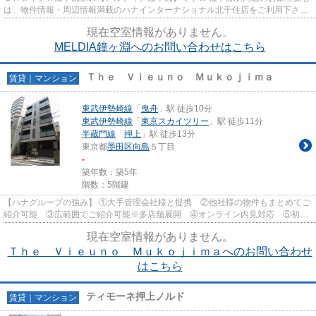
は、物件情報・周辺情報満載のハナインターナショナル北千住店をご利用下さ
い！ 交通：東武伊勢崎線・【鐘...
現在空室情報がありません。
MELDIA鐘ヶ淵へのお問い合わせはこちら
Ｔｈｅ Ｖｉｅｕｎｏ Ｍｕｋｏｊｉｍａ
賃貸｜マンション
東武伊勢崎線
「
曳舟
」駅 徒歩10分
東武伊勢崎線
「
東京スカイツリー
」駅 徒歩11分
半蔵門線
「
押上
」駅 徒歩13分
東京都
墨田区
向島
５丁目
-
築年数：築5年
階数：5階建
【ハナグループの強み】 ①大手管理会社様と提携 ②他社様の物件もまとめてご
紹介可能 ③広範囲でご紹介可能※多店舗展開 ④オンライン内見対応 ⑤初期
費用クレジット決済対応 【お部屋...
現在空室情報がありません。
Ｔｈｅ Ｖｉｅｕｎｏ Ｍｕｋｏｊｉｍａへのお問い合わせ
はこちら
ティモーネ押上ノルド
賃貸｜マンション