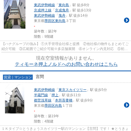
東武伊勢崎線
「
東向島
」駅 徒歩8分
京成押上線
「
京成曳舟
」駅 徒歩13分
東武伊勢崎線
「
曳舟
」駅 徒歩14分
東京都
墨田区
東向島
３丁目
-
築年数：築2年
階数：9階建
【ハナグループの強み】 ①大手管理会社様と提携 ②他社様の物件もまとめてご
紹介可能 ③広範囲でご紹介可能※多店舗展開 ④オンライン内見対応 ⑤初期
費用クレジット決済対応 【お部屋...
現在空室情報がありません。
ティモーネ押上ノルドへのお問い合わせはこちら
言問
賃貸｜マンション
東武伊勢崎線
「
東京スカイツリー
」駅 徒歩5分
半蔵門線
「
押上
」駅 徒歩11分
都営浅草線
「
本所吾妻橋
」駅 徒歩9分
東京都
墨田区
向島
１丁目
-
築年数：築19年
階数：4階建
１Ｋタイプ☆とうきょうスカイツリー駅のマンション【言問】です！ ★とうきょ