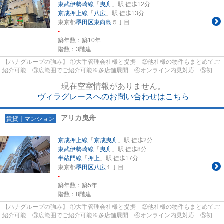
東武伊勢崎線
「
曳舟
」駅 徒歩12分
京成押上線
「
八広
」駅 徒歩13分
東京都
墨田区
東向島
５丁目
-
築年数：築10年
階数：3階建
【ハナグループの強み】 ①大手管理会社様と提携 ②他社様の物件もまとめてご
紹介可能 ③広範囲でご紹介可能※多店舗展開 ④オンライン内見対応 ⑤初期
費用クレジット決済対応 【お部屋...
現在空室情報がありません。
ヴィラグレースへのお問い合わせはこちら
アリカ曳舟
賃貸｜マンション
京成押上線
「
京成曳舟
」駅 徒歩2分
東武伊勢崎線
「
曳舟
」駅 徒歩8分
半蔵門線
「
押上
」駅 徒歩17分
東京都
墨田区
八広
１丁目
-
築年数：築5年
階数：8階建
【ハナグループの強み】 ①大手管理会社様と提携 ②他社様の物件もまとめてご
紹介可能 ③広範囲でご紹介可能※多店舗展開 ④オンライン内見対応 ⑤初期