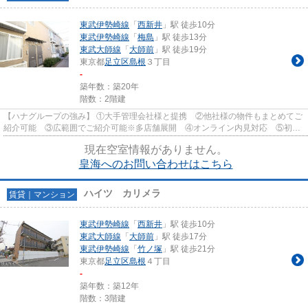
東武伊勢崎線
「
西新井
」駅 徒歩10分
東武伊勢崎線
「
梅島
」駅 徒歩13分
東武大師線
「
大師前
」駅 徒歩19分
東京都
足立区
島根
３丁目
-
築年数：築20年
階数：2階建
【ハナグループの強み】 ①大手管理会社様と提携 ②他社様の物件もまとめてご
紹介可能 ③広範囲でご紹介可能※多店舗展開 ④オンライン内見対応 ⑤初期
費用クレジット決済対応 【お部屋...
現在空室情報がありません。
皇海へのお問い合わせはこちら
ハイツ カリメラ
賃貸｜マンション
東武伊勢崎線
「
西新井
」駅 徒歩10分
東武大師線
「
大師前
」駅 徒歩17分
東武伊勢崎線
「
竹ノ塚
」駅 徒歩21分
東京都
足立区
島根
４丁目
-
築年数：築12年
階数：3階建