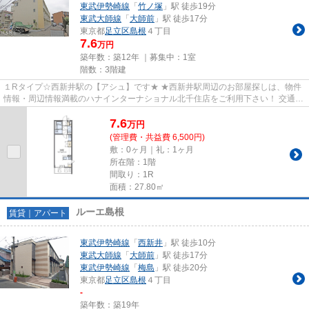
東武伊勢崎線
「
竹ノ塚
」駅 徒歩19分
東武大師線
「
大師前
」駅 徒歩17分
東京都
足立区
島根
４丁目
7.6
万円
築年数：築12年 ｜募集中：
1室
階数：3階建
１Rタイプ☆西新井駅の【アシュ】です★ ★西新井駅周辺のお部屋探しは、物件
情報・周辺情報満載のハナインターナショナル北千住店をご利用下さい！ 交通：
東武伊勢崎線・【西新井駅】...
7.6
万
円
(管理費・共益費 6,500円)
敷：0ヶ月｜礼：1ヶ月
所在階：1階
間取り：1R
面積：27.80㎡
ルーエ島根
賃貸｜アパート
東武伊勢崎線
「
西新井
」駅 徒歩10分
東武大師線
「
大師前
」駅 徒歩17分
東武伊勢崎線
「
梅島
」駅 徒歩20分
東京都
足立区
島根
４丁目
-
築年数：築19年