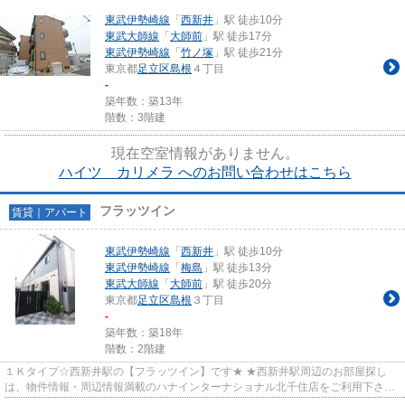
東武伊勢崎線
「
西新井
」駅 徒歩10分
東武大師線
「
大師前
」駅 徒歩17分
東武伊勢崎線
「
竹ノ塚
」駅 徒歩21分
東京都
足立区
島根
４丁目
-
築年数：築13年
階数：3階建
現在空室情報がありません。
ハイツ カリメラ へのお問い合わせはこちら
フラッツイン
賃貸｜アパート
東武伊勢崎線
「
西新井
」駅 徒歩10分
東武伊勢崎線
「
梅島
」駅 徒歩13分
東武大師線
「
大師前
」駅 徒歩20分
東京都
足立区
島根
３丁目
-
築年数：築18年
階数：2階建
１Ｋタイプ☆西新井駅の【フラッツイン】です★ ★西新井駅周辺のお部屋探し
は、物件情報・周辺情報満載のハナインターナショナル北千住店をご利用下さ
い！ 交通：東武伊勢崎線・【西新...