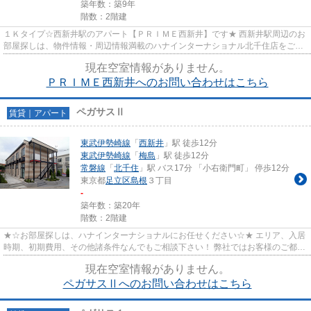
築年数：築9年
階数：2階建
１Ｋタイプ☆西新井駅のアパート【ＰＲＩＭＥ西新井】です★ 西新井駅周辺のお
部屋探しは、物件情報・周辺情報満載のハナインターナショナル北千住店をご利
用下さい！ 交通：東武線・【...
現在空室情報がありません。
ＰＲＩＭＥ西新井へのお問い合わせはこちら
ペガサスⅡ
賃貸｜アパート
東武伊勢崎線
「
西新井
」駅 徒歩12分
東武伊勢崎線
「
梅島
」駅 徒歩12分
常磐線
「
北千住
」駅 バス17分 「小右衛門町」 停歩12分
東京都
足立区
島根
３丁目
-
築年数：築20年
階数：2階建
★☆お部屋探しは、ハナインターナショナルにお任せください☆★ エリア、入居
時期、初期費用、その他諸条件なんでもご相談下さい！ 弊社ではお客様のご都合
に合わせてオンライン内見、現...
現在空室情報がありません。
ペガサスⅡへのお問い合わせはこちら