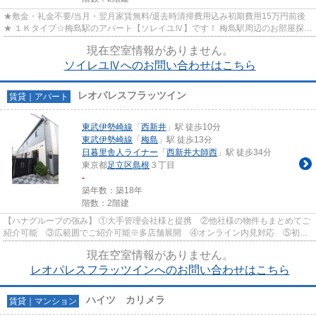
★敷金・礼金不要/当月・翌月家賃無料/退去時清掃費用込み初期費用15万円前後
★ １Ｋタイプ☆梅島駅のアパート【ソレイユⅣ】です！ 梅島駅周辺のお部屋探し
は、物件情報・周辺情報満載の...
現在空室情報がありません。
ソイレユⅣへのお問い合わせはこちら
レオパレスフラッツイン
賃貸｜アパート
東武伊勢崎線
「
西新井
」駅 徒歩10分
東武伊勢崎線
「
梅島
」駅 徒歩13分
日暮里舎人ライナー
「
西新井大師西
」駅 徒歩34分
東京都
足立区
島根
３丁目
-
築年数：築18年
階数：2階建
【ハナグループの強み】 ①大手管理会社様と提携 ②他社様の物件もまとめてご
紹介可能 ③広範囲でご紹介可能※多店舗展開 ④オンライン内見対応 ⑤初期
費用クレジット決済対応 【お部屋...
現在空室情報がありません。
レオパレスフラッツインへのお問い合わせはこちら
ハイツ カリメラ
賃貸｜マンション