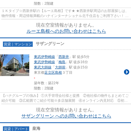
階数：2階建
１Ｋタイプ☆西新井駅の【ルーエ島根】です★ ★西新井駅周辺のお部屋探しは、
物件情報・周辺情報満載のハナインターナショナル北千住店をご利用下さい！ 交
通：東武伊勢崎線・【西新井...
現在空室情報がありません。
ルーエ島根へのお問い合わせはこちら
サザングリーン
賃貸｜マンション
東武伊勢崎線
「
西新井
」駅 徒歩5分
東武伊勢崎線
「
梅島
」駅 徒歩16分
東武大師線
「
大師前
」駅 徒歩15分
東京都
足立区
島根
３丁目
-
築年数：築22年
階数：2階建
【ハナグループの強み】 ①大手管理会社様と提携 ②他社様の物件もまとめてご
紹介可能 ③広範囲でご紹介可能※多店舗展開 ④オンライン内見対応 ⑤初期
費用クレジット決済対応 【お部屋...
現在空室情報がありません。
サザングリーン へのお問い合わせはこちら
皇海
賃貸｜アパート