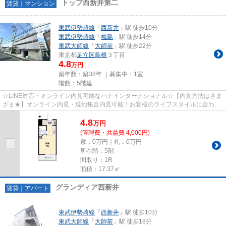
トップ西新井第二
賃貸｜マンション
東武伊勢崎線
「
西新井
」駅 徒歩10分
東武伊勢崎線
「
梅島
」駅 徒歩14分
東武大師線
「
大師前
」駅 徒歩22分
東京都
足立区
島根
３丁目
4.8
万円
築年数：築38年 ｜募集中：
1室
階数：5階建
☆LINE対応・オンライン内見可能なハナインターナショナル☆【内見方法はさま
ざま★】オンライン内見・現地集合内見可能！お客様のライフスタイルに合わせ
てお部屋さがしができます♪
4.8
万
円
(管理費・共益費 4,000円)
敷：0万円｜礼：0万円
所在階：5階
間取り：1R
面積：17.37㎡
グランディア西新井
賃貸｜アパート
東武伊勢崎線
「
西新井
」駅 徒歩10分
東武大師線
「
大師前
」駅 徒歩18分