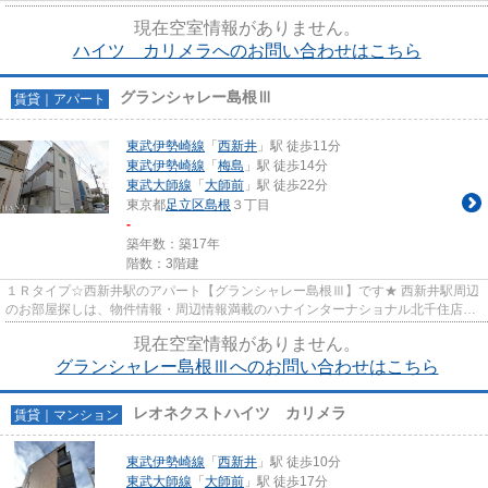
現在空室情報がありません。
ハイツ カリメラへのお問い合わせはこちら
グランシャレー島根Ⅲ
賃貸｜アパート
東武伊勢崎線
「
西新井
」駅 徒歩11分
東武伊勢崎線
「
梅島
」駅 徒歩14分
東武大師線
「
大師前
」駅 徒歩22分
東京都
足立区
島根
３丁目
-
築年数：築17年
階数：3階建
１Ｒタイプ☆西新井駅のアパート【グランシャレー島根Ⅲ】です★ 西新井駅周辺
のお部屋探しは、物件情報・周辺情報満載のハナインターナショナル北千住店を
ご利用下さい！ 交通：東武伊勢...
現在空室情報がありません。
グランシャレー島根Ⅲへのお問い合わせはこちら
レオネクストハイツ カリメラ
賃貸｜マンション
東武伊勢崎線
「
西新井
」駅 徒歩10分
東武大師線
「
大師前
」駅 徒歩17分