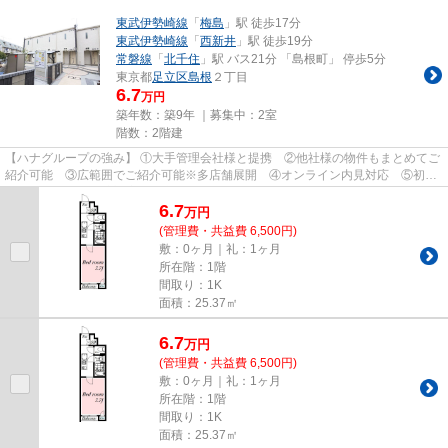
東武伊勢崎線
「
梅島
」駅 徒歩17分
東武伊勢崎線
「
西新井
」駅 徒歩19分
常磐線
「
北千住
」駅 バス21分 「島根町」 停歩5分
東京都
足立区
島根
２丁目
6.7
万円
築年数：築9年 ｜募集中：
2室
階数：2階建
【ハナグループの強み】 ①大手管理会社様と提携 ②他社様の物件もまとめてご
紹介可能 ③広範囲でご紹介可能※多店舗展開 ④オンライン内見対応 ⑤初期
費用クレジット決済対応 【お部屋...
6.7
万
円
(管理費・共益費 6,500円)
敷：0ヶ月｜礼：1ヶ月
所在階：1階
間取り：1K
面積：25.37㎡
6.7
万
円
(管理費・共益費 6,500円)
敷：0ヶ月｜礼：1ヶ月
所在階：1階
間取り：1K
面積：25.37㎡