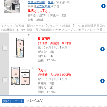
東武伊勢崎線
「
梅島
」駅 徒歩20分
東京都
足立区
島根
４丁目
6.5
7
万円～
万円
築年数：築7年 ｜募集中：
2室
階数：3階建
１Ｋタイプ☆西新井駅のアパート【グランディア西新井】です★ 西新井駅周辺の
お部屋探しは、物件情報・周辺情報満載のハナグループをご利用下さい！ 交通：
東武伊勢崎・大師線・【西新...
6.5
万
円
(管理費・共益費 3,000円)
敷：0ヶ月｜礼：1ヶ月
所在階：1階
間取り：1K
面積：17.60㎡
7
万
円
(管理費・共益費 3,000円)
敷：0ヶ月｜礼：1ヶ月
所在階：3階
間取り：1K
面積：17.50㎡
ソレイユⅤ
賃貸｜アパート