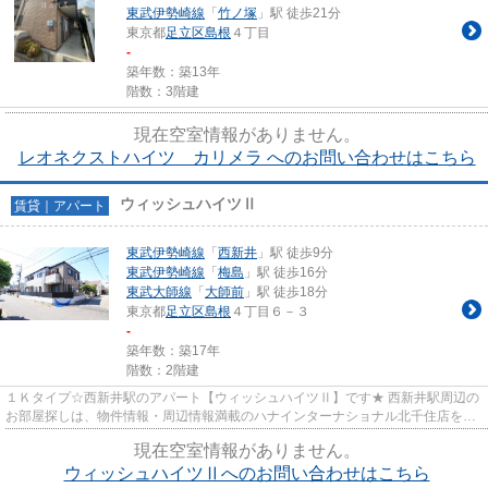
東武伊勢崎線
「
竹ノ塚
」駅 徒歩21分
東京都
足立区
島根
４丁目
-
築年数：築13年
階数：3階建
現在空室情報がありません。
レオネクストハイツ カリメラ へのお問い合わせはこちら
ウィッシュハイツⅡ
賃貸｜アパート
東武伊勢崎線
「
西新井
」駅 徒歩9分
東武伊勢崎線
「
梅島
」駅 徒歩16分
東武大師線
「
大師前
」駅 徒歩18分
東京都
足立区
島根
４丁目６－３
-
築年数：築17年
階数：2階建
１Ｋタイプ☆西新井駅のアパート【ウィッシュハイツⅡ】です★ 西新井駅周辺の
お部屋探しは、物件情報・周辺情報満載のハナインターナショナル北千住店をご
利用下さい！ 交通：東武伊勢崎...
現在空室情報がありません。
ウィッシュハイツⅡへのお問い合わせはこちら