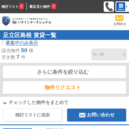
0
0
検討リスト
最近見た物件
お問合せ
足立区島根 賃貸一覧
募集中のみ表示
50
該当物件
棟
7
空き数
件
さらに条件を絞り込む
物件リクエスト
チェックした物件をまとめて
検討リストに追加
お問い合わせ