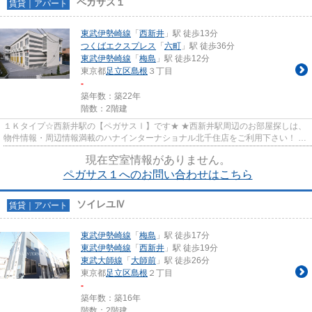
ペガサス１
賃貸｜アパート
東武伊勢崎線
「
西新井
」駅 徒歩13分
つくばエクスプレス
「
六町
」駅 徒歩36分
東武伊勢崎線
「
梅島
」駅 徒歩12分
東京都
足立区
島根
３丁目
-
築年数：築22年
階数：2階建
１Ｋタイプ☆西新井駅の【ペガサスⅠ】です★ ★西新井駅周辺のお部屋探しは、
物件情報・周辺情報満載のハナインターナショナル北千住店をご利用下さい！ 交
通：東武伊勢崎線・【西新井...
現在空室情報がありません。
ペガサス１へのお問い合わせはこちら
ソイレユⅣ
賃貸｜アパート
東武伊勢崎線
「
梅島
」駅 徒歩17分
東武伊勢崎線
「
西新井
」駅 徒歩19分
東武大師線
「
大師前
」駅 徒歩26分
東京都
足立区
島根
２丁目
-
築年数：築16年
階数：2階建