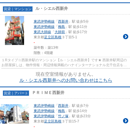
ル・シエル西新井
賃貸｜マンション
東武伊勢崎線
「
西新井
」駅 徒歩5分
東武伊勢崎線
「
梅島
」駅 徒歩11分
東武大師線
「
大師前
」駅 徒歩17分
東京都
足立区
島根
３丁目5-1
-
築年数：築13年
階数：4階建
１Rタイプ☆西新井駅のマンション【ル・シエル西新井】です★ 西新井駅周辺の
お部屋探しは、物件情報・周辺情報満載のハナインターナショナル北千住店をご
利用下さい！ 交通：伊勢崎線・...
現在空室情報がありません。
ル・シエル西新井へのお問い合わせはこちら
ＰＲＩＭＥ西新井
賃貸｜アパート
東武伊勢崎線
「
西新井
」駅 徒歩7分
東武伊勢崎線
「
梅島
」駅 徒歩14分
東武伊勢崎線
「
竹ノ塚
」駅 徒歩23分
東京都
足立区
島根
３丁目15-7
-