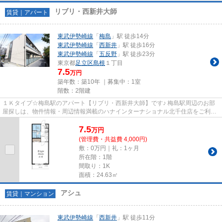
リブリ・西新井大師
賃貸｜アパート
東武伊勢崎線
「
梅島
」駅 徒歩14分
東武伊勢崎線
「
西新井
」駅 徒歩16分
東武伊勢崎線
「
五反野
」駅 徒歩23分
東京都
足立区
島根
１丁目
7.5
万円
築年数：築10年 ｜募集中：
1室
階数：2階建
１Ｋタイプ☆梅島駅のアパート【リブリ・西新井大師】です♪ 梅島駅周辺のお部
屋探しは、物件情報・周辺情報満載のハナインターナショナル北千住店をご利用
下さい！ 交通：東武伊勢崎線...
7.5
万
円
(管理費・共益費 4,000円)
敷：0万円｜礼：1ヶ月
所在階：1階
間取り：1K
面積：24.63㎡
アシュ
賃貸｜マンション
東武伊勢崎線
「
西新井
」駅 徒歩11分