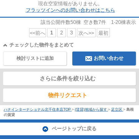
現在空室情報がありません。
フラッツインへのお問い合わせはこちら
該当公開件数
50
棟 空き数
7
件
1-20
棟表示
1
2
3
<<前へ
次へ>>
最初
チェックした物件をまとめて
検討リストに追加
お問い合わせ
さらに条件を絞り込む
物件リクエスト
ハナインターナショナル北千住本店TOP
>
(賃貸)地域から探す
>
足立区
>
島根
の賃貸
ページトップに戻る