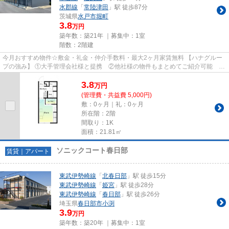
水郡線
「
常陸津田
」駅 徒歩87分
茨城県
水戸市
堀町
3.8
万円
築年数：築21年 ｜募集中：
1室
階数：2階建
今月おすすめ物件☆敷金・礼金・仲介手数料・最大2ヶ月家賃無料 【ハナグルー
プの強み】 ①大手管理会社様と提携 ②他社様の物件もまとめてご紹介可能 ③
広範囲でご紹介可能※多店舗展開...
3.8
万
円
(管理費・共益費 5,000円)
敷：0ヶ月｜礼：0ヶ月
所在階：2階
間取り：1K
面積：21.81㎡
ソニックコート春日部
賃貸｜アパート
東武伊勢崎線
「
北春日部
」駅 徒歩15分
東武伊勢崎線
「
姫宮
」駅 徒歩28分
東武伊勢崎線
「
春日部
」駅 徒歩26分
埼玉県
春日部市
小渕
3.9
万円
築年数：築20年 ｜募集中：
1室