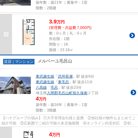
築年数：築21年 ｜募集中：
1室
階数：2階建
3.9
万
円
(管理費・共益費 7,000円)
敷：0ヶ月｜礼：0ヶ月
所在階：1階
間取り：1K
面積：23.18㎡
メルベーユ毛呂山
賃貸｜マンション
東武越生線
「
武州長瀬
」駅 徒歩9分
東武越生線
「
東毛呂
」駅 徒歩11分
八高線
「
毛呂
」駅 徒歩23分
埼玉県
入間郡毛呂山町
前久保南
２丁目
4
万円
築年数：築16年 ｜募集中：
1室
階数：3階建
【ハナグループの強み】 ①大手管理会社様と提携 ②他社様の物件もまとめてご
紹介可能 ③広範囲でご紹介可能※多店舗展開 ④オンライン内見対応 ⑤初期
費用クレジット決済対応 【お部屋...
4
万
円