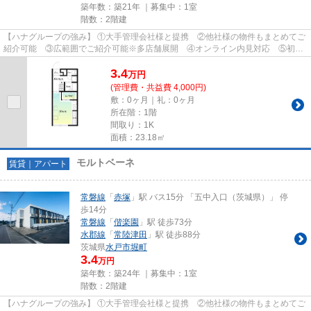
築年数：築21年 ｜募集中：
1室
階数：2階建
【ハナグループの強み】 ①大手管理会社様と提携 ②他社様の物件もまとめてご
紹介可能 ③広範囲でご紹介可能※多店舗展開 ④オンライン内見対応 ⑤初期
費用クレジット決済対応 【お部屋...
3.4
万
円
(管理費・共益費 4,000円)
敷：0ヶ月｜礼：0ヶ月
所在階：1階
間取り：1K
面積：23.18㎡
モルトベーネ
賃貸｜アパート
常磐線
「
赤塚
」駅 バス15分 「五中入口（茨城県）」 停
歩14分
常磐線
「
偕楽園
」駅 徒歩73分
水郡線
「
常陸津田
」駅 徒歩88分
茨城県
水戸市
堀町
3.4
万円
築年数：築24年 ｜募集中：
1室
階数：2階建
【ハナグループの強み】 ①大手管理会社様と提携 ②他社様の物件もまとめてご