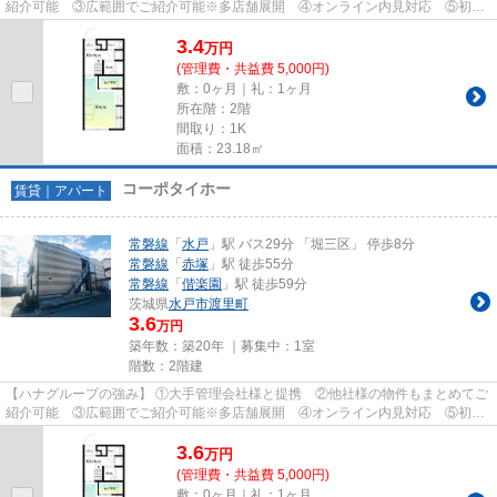
紹介可能 ③広範囲でご紹介可能※多店舗展開 ④オンライン内見対応 ⑤初期
費用クレジット決済対応 【お部屋...
3.4
万
円
(管理費・共益費 5,000円)
敷：0ヶ月｜礼：1ヶ月
所在階：2階
間取り：1K
面積：23.18㎡
コーポタイホー
賃貸｜アパート
常磐線
「
水戸
」駅 バス29分 「堀三区」 停歩8分
常磐線
「
赤塚
」駅 徒歩55分
常磐線
「
偕楽園
」駅 徒歩59分
茨城県
水戸市
渡里町
3.6
万円
築年数：築20年 ｜募集中：
1室
階数：2階建
【ハナグループの強み】 ①大手管理会社様と提携 ②他社様の物件もまとめてご
紹介可能 ③広範囲でご紹介可能※多店舗展開 ④オンライン内見対応 ⑤初期
費用クレジット決済対応 【お部屋...
3.6
万
円
(管理費・共益費 5,000円)
敷：0ヶ月｜礼：1ヶ月