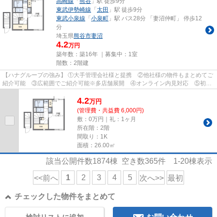
高崎線
「
熊谷
」駅 徒歩9分
東武伊勢崎線
「
太田
」駅 徒歩9分
東武小泉線
「
小泉町
」駅 バス28分 「妻沼仲町」 停歩12
分
埼玉県
熊谷市
妻沼
4.2
万円
築年数：築16年 ｜募集中：
1室
階数：2階建
【ハナグループの強み】 ①大手管理会社様と提携 ②他社様の物件もまとめてご
紹介可能 ③広範囲でご紹介可能※多店舗展開 ④オンライン内見対応 ⑤初期
費用クレジット決済対応 【お部屋...
4.2
万
円
(管理費・共益費 6,000円)
敷：0万円｜礼：1ヶ月
所在階：2階
間取り：1K
面積：26.00㎡
該当公開件数
1874
棟 空き数
365
件
1-20
棟表示
1
2
3
4
5
<<前へ
次へ>>
最初
チェックした物件をまとめて