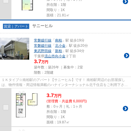
所在階：1階
間取り：1K
面積：21.81㎡
サニーヒル
賃貸｜アパート
常磐緩行線
「
南柏
」駅 徒歩19分
常磐緩行線
「
北小金
」駅 徒歩20分
東武野田線
「
新柏
」駅 徒歩34分
千葉県
流山市
向小金
２丁目
3.7
万円
築年数：築26年 ｜募集中：
2室
階数：2階建
１Ｋタイプ☆南柏駅のアパート【サニーヒル】です！ 南柏駅周辺のお部屋探し
は、物件情報・周辺情報満載のハナインターナショナル北千住店をご利用下さ
い！ 交通：常磐線・【南柏駅】徒...
3.7
万
円
(管理費・共益費 6,000円)
敷：0ヶ月｜礼：1ヶ月
所在階：1階
間取り：1K
面積：19.87㎡