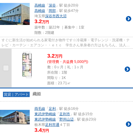
高崎線
「
深谷
」駅 徒歩20分
高崎線
「
岡部
」駅 徒歩47分
埼玉県
深谷市
西大沼
3.2
万円
築年数：築22年 ｜募集中：
1室
階数：2階建
すぐに新生活が始められる家電付き物件です☆冷蔵庫・電子レンジ・洗濯機・テ
レビ・カーテン・エアコン・・ｅｔｃ 学生さん単身者の方はもちろん、法人様
の社宅としてもご利用頂けます...
3.2
万
円
(管理費・共益費 5,000円)
敷：0ヶ月｜礼：1ヶ月
所在階：1階
間取り：1K
面積：23.71㎡
織姫
賃貸｜アパート
両毛線
「
足利
」駅 徒歩16分
東武伊勢崎線
「
足利市
」駅 徒歩15分
東武伊勢崎線
「
野州山辺
」駅 徒歩23分
栃木県
足利市
通
４丁目
3.4
万円