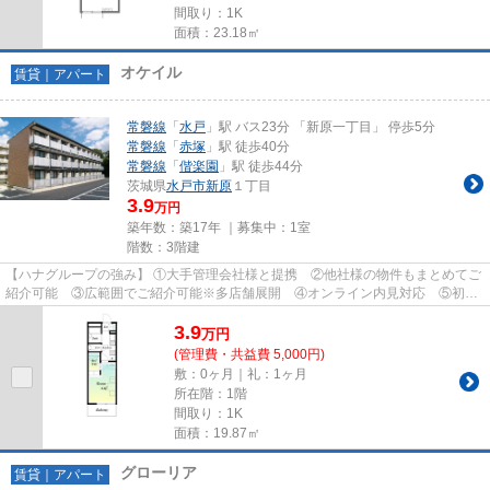
間取り：1K
面積：23.18㎡
オケイル
賃貸｜アパート
常磐線
「
水戸
」駅 バス23分 「新原一丁目」 停歩5分
常磐線
「
赤塚
」駅 徒歩40分
常磐線
「
偕楽園
」駅 徒歩44分
茨城県
水戸市
新原
１丁目
3.9
万円
築年数：築17年 ｜募集中：
1室
階数：3階建
【ハナグループの強み】 ①大手管理会社様と提携 ②他社様の物件もまとめてご
紹介可能 ③広範囲でご紹介可能※多店舗展開 ④オンライン内見対応 ⑤初期
費用クレジット決済対応 【お部屋...
3.9
万
円
(管理費・共益費 5,000円)
敷：0ヶ月｜礼：1ヶ月
所在階：1階
間取り：1K
面積：19.87㎡
グローリア
賃貸｜アパート