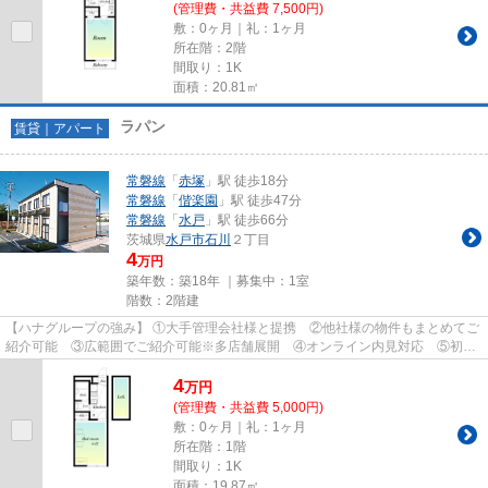
(管理費・共益費 7,500円)
敷：0ヶ月｜礼：1ヶ月
所在階：2階
間取り：1K
面積：20.81㎡
ラパン
賃貸｜アパート
常磐線
「
赤塚
」駅 徒歩18分
常磐線
「
偕楽園
」駅 徒歩47分
常磐線
「
水戸
」駅 徒歩66分
茨城県
水戸市
石川
２丁目
4
万円
築年数：築18年 ｜募集中：
1室
階数：2階建
【ハナグループの強み】 ①大手管理会社様と提携 ②他社様の物件もまとめてご
紹介可能 ③広範囲でご紹介可能※多店舗展開 ④オンライン内見対応 ⑤初期
費用クレジット決済対応 【お部屋...
4
万
円
(管理費・共益費 5,000円)
敷：0ヶ月｜礼：1ヶ月
所在階：1階
間取り：1K
面積：19.87㎡