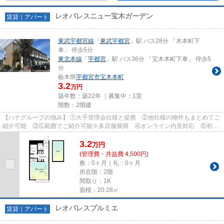
レオパレスニュー宝木ガーデン
賃貸｜アパート
東武宇都宮線
「
東武宇都宮
」駅 バス28分 「木本町下
車」 停歩5分
東北本線
「
宇都宮
」駅 バス36分 「宝木本町下車」 停歩5
分
栃木県
宇都宮市
宝木本町
3.2
万円
築年数：築22年 ｜募集中：
1室
階数：2階建
【ハナグループの強み】 ①大手管理会社様と提携 ②他社様の物件もまとめてご
紹介可能 ③広範囲でご紹介可能※多店舗展開 ④オンライン内見対応 ⑤初期
費用クレジット決済対応 【お部屋...
3.2
万
円
(管理費・共益費 4,500円)
敷：0ヶ月｜礼：0ヶ月
所在階：2階
間取り：1K
面積：20.28㎡
レオパレスプルミエ
賃貸｜アパート