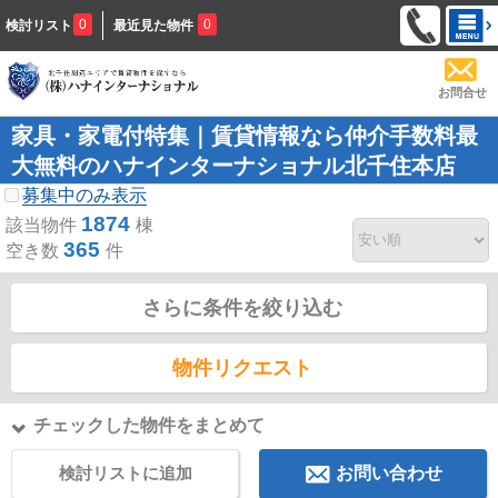
0
0
検討リスト
最近見た物件
お問合せ
家具・家電付特集｜賃貸情報なら仲介手数料最
大無料のハナインターナショナル北千住本店
募集中のみ表示
1874
該当物件
棟
365
空き数
件
さらに条件を絞り込む
物件リクエスト
チェックした物件をまとめて
検討リストに追加
お問い合わせ