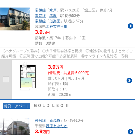
常磐線
「
水戸
」駅 バス20分 「堀三区」 停歩7分
常磐線
「
赤塚
」駅 徒歩53分
常磐線
「
偕楽園
」駅 徒歩57分
茨城県
水戸市
渡里町
3.9
万円
築年数：築17年 ｜募集中：
1室
階数：3階建
【ハナグループの強み】 ①大手管理会社様と提携 ②他社様の物件もまとめてご
紹介可能 ③広範囲でご紹介可能※多店舗展開 ④オンライン内見対応 ⑤初期
費用クレジット決済対応 【お部屋...
3.9
万
円
(管理費・共益費 5,000円)
敷：0ヶ月｜礼：1ヶ月
所在階：1階
間取り：1K
面積：20.28㎡
ＧＯＬＤ ＬＥＯ Ⅱ
賃貸｜アパート
外房線
「
新茂原
」駅 徒歩10分
千葉県
茂原市
ゆたか
3.9
万円