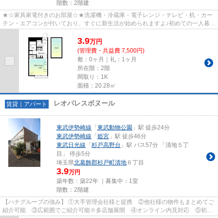
階数：2階建
★☆家具家電付きのお部屋☆★洗濯機・冷蔵庫・電子レンジ・テレビ・机・カー
テン・エアコンが付いており、すぐに新生活が始められますよ♪初めての一人暮ら
しや学生さんにもオススメです！...
3.9
万
円
(管理費・共益費 7,500円)
敷：0ヶ月｜礼：1ヶ月
所在階：2階
間取り：1K
面積：20.28㎡
レオパレスボヌール
賃貸｜アパート
東武伊勢崎線
「
東武動物公園
」駅 徒歩24分
東武伊勢崎線
「
姫宮
」駅 徒歩46分
東武日光線
「
杉戸高野台
」駅 バス57分 「清地５丁
目」 停歩5分
埼玉県
北葛飾郡杉戸町
清地
６丁目
3.9
万円
築年数：築22年 ｜募集中：
1室
階数：2階建
【ハナグループの強み】 ①大手管理会社様と提携 ②他社様の物件もまとめてご
紹介可能 ③広範囲でご紹介可能※多店舗展開 ④オンライン内見対応 ⑤初期