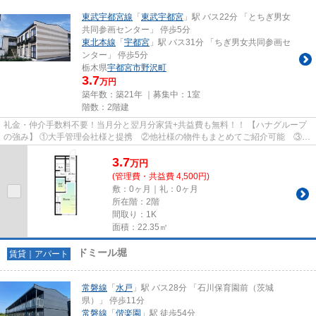
東武宇都宮線
「
東武宇都宮
」駅 バス22分 「とちぎ男女
共同参画センター」 停歩5分
東北本線
「
宇都宮
」駅 バス31分 「ちぎ男女共同参画セ
ンター」 停歩5分
栃木県
宇都宮市
野沢町
3.7
万円
築年数：築21年 ｜募集中：
1室
階数：2階建
礼金・仲介手数料不要！当月分と翌月分家賃+共益費も無料！！ 【ハナグループ
の強み】 ①大手管理会社様と提携 ②他社様の物件もまとめてご紹介可能 ③広
範囲でご紹介可能※多店舗展開...
3.7
万
円
(管理費・共益費 4,500円)
敷：0ヶ月｜礼：0ヶ月
所在階：2階
間取り：1K
面積：22.35㎡
ドミール堀
賃貸｜アパート
常磐線
「
水戸
」駅 バス28分 「石川保育園前（茨城
県）」 停歩11分
常磐線
「
偕楽園
」駅 徒歩54分