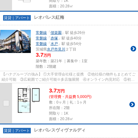
間取り：1K
面積：20.28㎡
レオパレス紅梅
賃貸｜アパート
常磐線
「
偕楽園
」駅 徒歩26分
常磐線
「
赤塚
」駅 徒歩40分
常磐線
「
水戸
」駅 徒歩54分
茨城県
水戸市
見川
２丁目
3.7
万円
築年数：築21年 ｜募集中：
1室
階数：2階建
【ハナグループの強み】 ①大手管理会社様と提携 ②他社様の物件もまとめてご
紹介可能 ③広範囲でご紹介可能※多店舗展開 ④オンライン内見対応 ⑤初期
費用クレジット決済対応 【お部屋...
3.7
万
円
(管理費・共益費 5,000円)
敷：0ヶ月｜礼：1ヶ月
所在階：2階
間取り：1K
面積：20.28㎡
レオパレスヴィヴァルディ
賃貸｜アパート