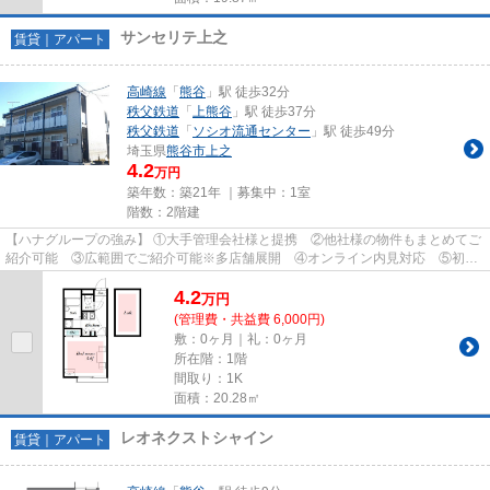
サンセリテ上之
賃貸｜アパート
高崎線
「
熊谷
」駅 徒歩32分
秩父鉄道
「
上熊谷
」駅 徒歩37分
秩父鉄道
「
ソシオ流通センター
」駅 徒歩49分
埼玉県
熊谷市
上之
4.2
万円
築年数：築21年 ｜募集中：
1室
階数：2階建
【ハナグループの強み】 ①大手管理会社様と提携 ②他社様の物件もまとめてご
紹介可能 ③広範囲でご紹介可能※多店舗展開 ④オンライン内見対応 ⑤初期
費用クレジット決済対応 【お部屋...
4.2
万
円
(管理費・共益費 6,000円)
敷：0ヶ月｜礼：0ヶ月
所在階：1階
間取り：1K
面積：20.28㎡
レオネクストシャイン
賃貸｜アパート