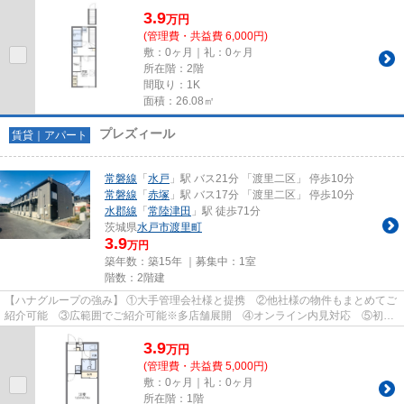
費用クレジット決済対応 【お部屋...
3.9
万
円
(管理費・共益費 6,000円)
敷：0ヶ月｜礼：0ヶ月
所在階：2階
間取り：1K
面積：26.08㎡
プレズィール
賃貸｜アパート
常磐線
「
水戸
」駅 バス21分 「渡里二区」 停歩10分
常磐線
「
赤塚
」駅 バス17分 「渡里二区」 停歩10分
水郡線
「
常陸津田
」駅 徒歩71分
茨城県
水戸市
渡里町
3.9
万円
築年数：築15年 ｜募集中：
1室
階数：2階建
【ハナグループの強み】 ①大手管理会社様と提携 ②他社様の物件もまとめてご
紹介可能 ③広範囲でご紹介可能※多店舗展開 ④オンライン内見対応 ⑤初期
費用クレジット決済対応 【お部屋...
3.9
万
円
(管理費・共益費 5,000円)
敷：0ヶ月｜礼：0ヶ月
所在階：1階