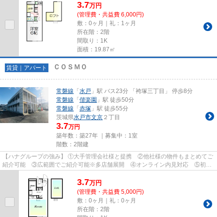
3.7
万
円
(管理費・共益費 6,000円)
敷：0ヶ月｜礼：1ヶ月
所在階：2階
間取り：1K
面積：19.87㎡
ＣＯＳＭＯ
賃貸｜アパート
常磐線
「
水戸
」駅 バス23分 「袴塚三丁目」 停歩8分
常磐線
「
偕楽園
」駅 徒歩50分
常磐線
「
赤塚
」駅 徒歩55分
茨城県
水戸市
文京
２丁目
3.7
万円
築年数：築27年 ｜募集中：
1室
階数：2階建
【ハナグループの強み】 ①大手管理会社様と提携 ②他社様の物件もまとめてご
紹介可能 ③広範囲でご紹介可能※多店舗展開 ④オンライン内見対応 ⑤初期
費用クレジット決済対応 【お部屋...
3.7
万
円
(管理費・共益費 5,000円)
敷：0ヶ月｜礼：0ヶ月
所在階：2階