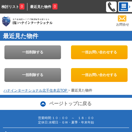
0
0
検討リスト
最近見た物件
お問合せ
最近見た物件
一括削除する
一括お問い合わせする
一括削除する
一括お問い合わせする
ハナインターナショナル北千住本店TOP
>
最近見た物件
ページトップに戻る
営業時間:１０：００ ～ １８：００
定休日:水曜日・ＧＷ・夏季・年末年始