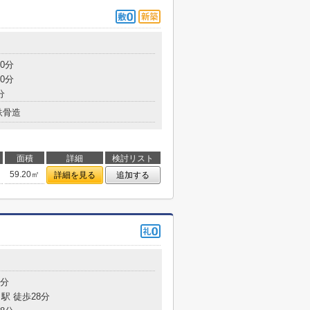
0分
0分
分
鉄骨造
面積
詳細
検討リスト
59.20㎡
詳細を見る
追加する
3分
駅 徒歩28分