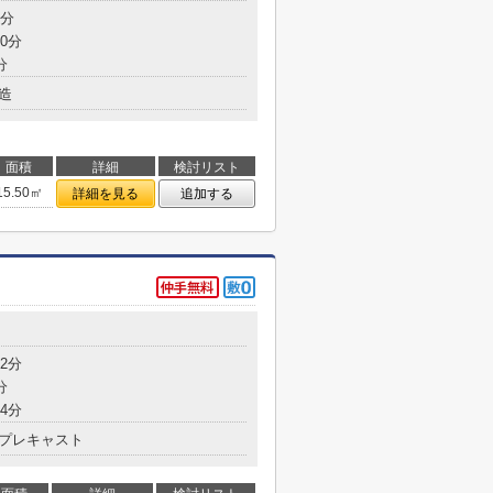
8分
0分
分
造
面積
詳細
検討リスト
15.50㎡
詳細を見る
追加する
2分
分
4分
プレキャスト