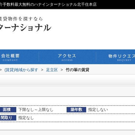
介手数料最大無料のハナインターナショナル北千住本店
>
(賃貸)地域から探す
>
足立区
>
竹の塚の賃貸
面積
下限なし～上限なし
築年数
指定しない
間取り
指定なし