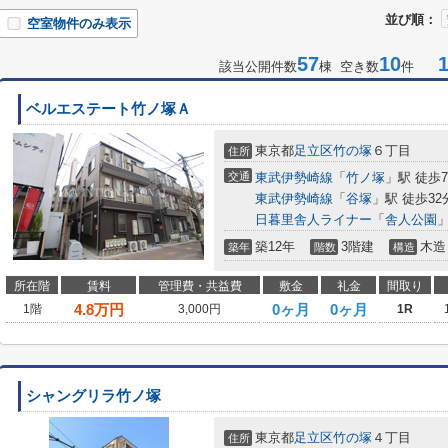
並び順：
空室物件のみ表示
57
10
1-
該当公開件数
棟 空き数
件
ベルエステート竹ノ塚Ａ
東京都
足立区
竹の塚
６丁目
住所
交通
東武伊勢崎線
「
竹ノ塚
」駅 徒歩
東武伊勢崎線
「
谷塚
」駅 徒歩32
日暮里舎人ライナー
「
舎人公園
」
築12年
3階建
木造
築年
階数
構造
所在階
賃料
管理費・共益費
敷金
礼金
間取り
4.8
万円
0ヶ月
0ヶ月
1階
3,000円
1R
シャングリラ竹ノ塚
東京都
足立区
竹の塚
４丁目
住所