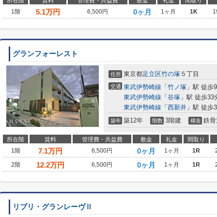
所在階
賃料
管理費・共益費
敷金
礼金
間取り
5.1
万円
0ヶ月
1階
6,500円
1ヶ月
1K
1
グランフォーレスト
東京都
足立区
竹の塚
５丁目
住所
交通
東武伊勢崎線
「
竹ノ塚
」駅 徒歩
東武伊勢崎線
「
谷塚
」駅 徒歩33
東武伊勢崎線
「
西新井
」駅 徒歩3
築12年
3階建
鉄骨
築年
階数
構造
所在階
賃料
管理費・共益費
敷金
礼金
間取り
7.1
万円
0ヶ月
1階
6,500円
1ヶ月
1R
12.2
万円
0ヶ月
2階
6,500円
1ヶ月
1R
リブリ・グランレーヴⅡ