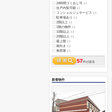
24時間ゴミ出し可
(-)
住戸内覧可能
(-)
コンシェルジュサービス
(-)
駐車場あり
(-)
2階以上
(-)
1階の物件
(-)
10階以上
(-)
20階以上
(-)
最上階
(-)
南向き
(-)
角部屋
(-)
57
件が該当
新着物件