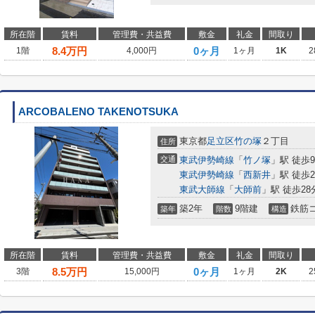
所在階
賃料
管理費・共益費
敷金
礼金
間取り
8.4
万円
0ヶ月
1階
4,000円
1ヶ月
1K
2
ARCOBALENO TAKENOTSUKA
東京都
足立区
竹の塚
２丁目
住所
交通
東武伊勢崎線
「
竹ノ塚
」駅 徒歩
東武伊勢崎線
「
西新井
」駅 徒歩2
東武大師線
「
大師前
」駅 徒歩28
築2年
9階建
鉄筋
築年
階数
構造
所在階
賃料
管理費・共益費
敷金
礼金
間取り
8.5
万円
0ヶ月
3階
15,000円
1ヶ月
2K
2