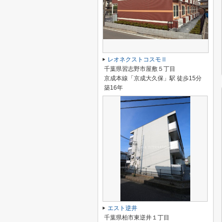
レオネクストコスモⅡ
千葉県習志野市屋敷５丁目
京成本線「京成大久保」駅 徒歩15分
築16年
エスト逆井
千葉県柏市東逆井１丁目