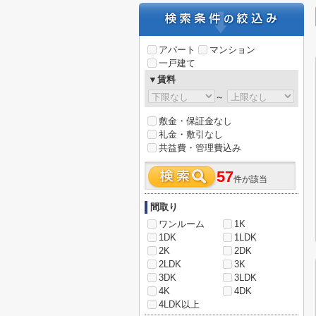
アパート
マンション
一戸建て
▼賃料
～
敷金・保証金なし
礼金・敷引なし
共益費・管理費込み
57
件が該当
間取り
ワンルーム
1K
1DK
1LDK
2K
2DK
2LDK
3K
3DK
3LDK
4K
4DK
4LDK以上