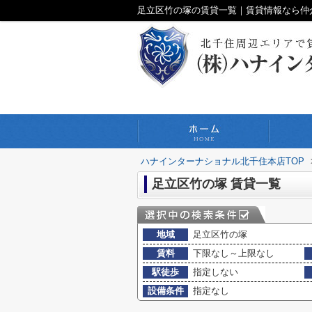
足立区竹の塚の賃貸一覧｜賃貸情報なら仲
ハナインターナショナル北千住本店TOP
足立区竹の塚 賃貸一覧
地域
足立区竹の塚
賃料
下限なし～上限なし
駅徒歩
指定しない
設備条件
指定なし