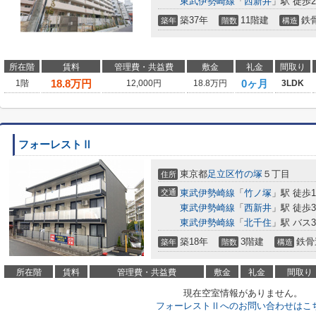
東武伊勢崎線
「
西新井
」駅 徒歩2
築37年
11階建
鉄
築年
階数
構造
所在階
賃料
管理費・共益費
敷金
礼金
間取り
18.8
万円
0ヶ月
1階
12,000円
18.8万円
3LDK
フォーレストⅡ
東京都
足立区
竹の塚
５丁目
住所
交通
東武伊勢崎線
「
竹ノ塚
」駅 徒歩1
東武伊勢崎線
「
西新井
」駅 徒歩3
東武伊勢崎線
「
北千住
」駅 バス
築18年
3階建
鉄骨
築年
階数
構造
所在階
賃料
管理費・共益費
敷金
礼金
間取り
現在空室情報がありません。
フォーレストⅡへのお問い合わせはこ