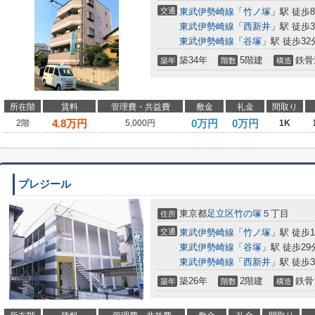
交通
東武伊勢崎線
「
竹ノ塚
」駅 徒歩
東武伊勢崎線
「
西新井
」駅 徒歩3
東武伊勢崎線
「
谷塚
」駅 徒歩32
築34年
5階建
鉄骨
築年
階数
構造
所在階
賃料
管理費・共益費
敷金
礼金
間取り
4.8
万円
0万円
0万円
2階
5,000円
1K
プレジール
東京都
足立区
竹の塚
５丁目
住所
交通
東武伊勢崎線
「
竹ノ塚
」駅 徒歩1
東武伊勢崎線
「
谷塚
」駅 徒歩29
東武伊勢崎線
「
西新井
」駅 徒歩3
築26年
2階建
鉄骨
築年
階数
構造