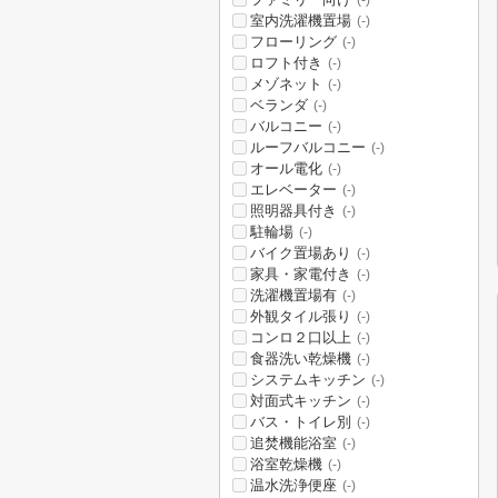
(-)
室内洗濯機置場
(-)
フローリング
(-)
ロフト付き
(-)
メゾネット
(-)
ベランダ
(-)
バルコニー
(-)
ルーフバルコニー
(-)
オール電化
(-)
エレベーター
(-)
照明器具付き
(-)
駐輪場
(-)
バイク置場あり
(-)
家具・家電付き
(-)
洗濯機置場有
(-)
外観タイル張り
(-)
コンロ２口以上
(-)
食器洗い乾燥機
(-)
システムキッチン
(-)
対面式キッチン
(-)
バス・トイレ別
(-)
追焚機能浴室
(-)
浴室乾燥機
(-)
温水洗浄便座
(-)