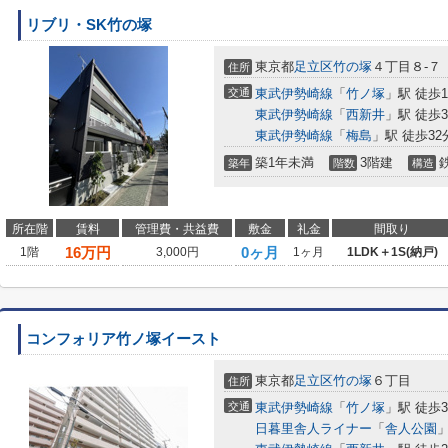
リブリ・SK竹の塚
東京都
足立区
竹の塚
４丁目８-７
住所
交通
東武伊勢崎線
「
竹ノ塚
」駅 徒歩1
東武伊勢崎線
「
西新井
」駅 徒歩3
東武伊勢崎線
「
梅島
」駅 徒歩32
築1年未満
3階建
築年
階数
構造
所在階
賃料
管理費・共益費
敷金
礼金
間取り
16
万円
0ヶ月
1階
3,000円
1ヶ月
1LDK＋1S(納戸)
コンフォリア竹ノ塚イースト
東京都
足立区
竹の塚
６丁目
住所
交通
東武伊勢崎線
「
竹ノ塚
」駅 徒歩
日暮里舎人ライナー
「
舎人公園
」