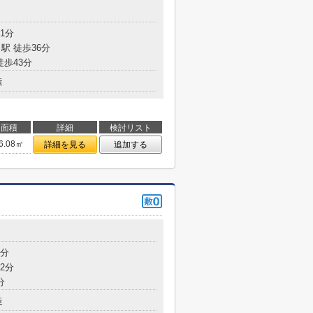
1分
駅 徒歩36分
徒歩43分
造
面積
詳細
検討リスト
6.08㎡
詳細を見る
追加する
8分
2分
分
造