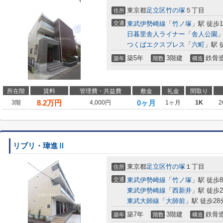
東京都
足立区
竹の塚
５丁目
住所
交通
東武伊勢崎線
「
竹ノ塚
」駅 徒歩1
日暮里舎人ライナー
「
舎人公園
」
つくばエクスプレス
「
六町
」駅 
築5年
3階建
鉄骨
築年
階数
構造
所在階
賃料
管理費・共益費
敷金
礼金
間取り
8.2
万円
0ヶ月
3階
4,000円
1ヶ月
1K
2
リブリ・瑋進Ⅱ
東京都
足立区
竹の塚
１丁目
住所
交通
東武伊勢崎線
「
竹ノ塚
」駅 徒歩
東武伊勢崎線
「
西新井
」駅 徒歩2
東武大師線
「
大師前
」駅 徒歩28
築7年
3階建
鉄骨
築年
階数
構造