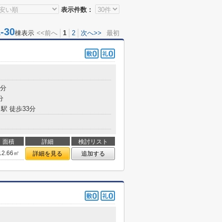
表示件数：
30
棟表示
<<前へ
1
2
次へ>>
最初
7分
分
駅 徒歩33分
面積
詳細
検討リスト
12.66㎡
詳細を見る
追加する