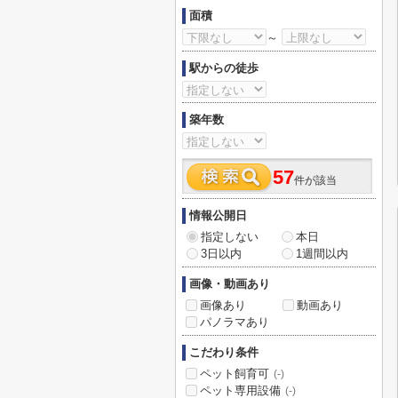
面積
～
駅からの徒歩
築年数
57
件が該当
情報公開日
指定しない
本日
3日以内
1週間以内
画像・動画あり
画像あり
動画あり
パノラマあり
こだわり条件
ペット飼育可
(-)
ペット専用設備
(-)