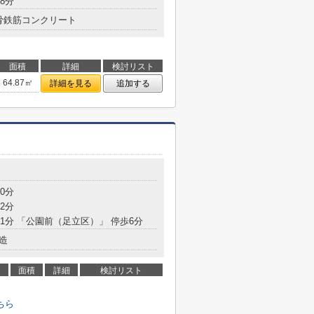
8分
骨鉄筋コンクリート
面積
詳細
検討リスト
64.87㎡
詳細を見る
追加する
0分
2分
31分 「公園前（足立区）」 停歩6分
造
面積
詳細
検討リスト
ちら