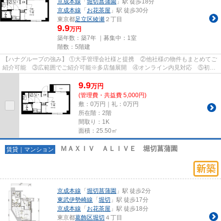
京成本線
「
堀切菖蒲園
」駅 徒歩18分
京成本線
「
お花茶屋
」駅 徒歩30分
東京都
足立区
綾瀬
２丁目
9.9
万円
築年数：築7年 ｜募集中：
1室
階数：5階建
【ハナグループの強み】 ①大手管理会社様と提携 ②他社様の物件もまとめてご
紹介可能 ③広範囲でご紹介可能※多店舗展開 ④オンライン内見対応 ⑤初期
費用クレジット決済対応 【お部屋...
9.9
万
円
(管理費・共益費 5,000円)
敷：0万円｜礼：0万円
所在階：2階
間取り：1K
面積：25.50㎡
ＭＡＸＩＶ ＡＬＩＶＥ 堀切菖蒲園
賃貸｜マンション
京成本線
「
堀切菖蒲園
」駅 徒歩2分
東武伊勢崎線
「
堀切
」駅 徒歩17分
京成本線
「
お花茶屋
」駅 徒歩18分
東京都
葛飾区
堀切
４丁目