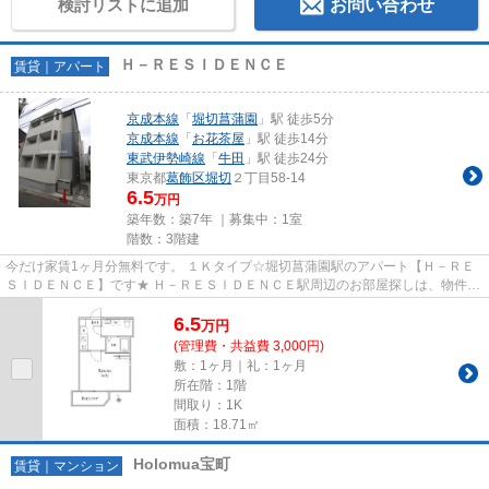
検討リストに追加
お問い合わせ
Ｈ－ＲＥＳＩＤＥＮＣＥ
賃貸｜アパート
京成本線
「
堀切菖蒲園
」駅 徒歩5分
京成本線
「
お花茶屋
」駅 徒歩14分
東武伊勢崎線
「
牛田
」駅 徒歩24分
東京都
葛飾区
堀切
２丁目58-14
6.5
万円
築年数：築7年 ｜募集中：
1室
階数：3階建
今だけ家賃1ヶ月分無料です。 １Ｋタイプ☆堀切菖蒲園駅のアパート【Ｈ－ＲＥ
ＳＩＤＥＮＣＥ】です★ Ｈ－ＲＥＳＩＤＥＮＣＥ駅周辺のお部屋探しは、物件情
報・周辺情報満載のハナイン...
6.5
万
円
(管理費・共益費 3,000円)
敷：1ヶ月｜礼：1ヶ月
所在階：1階
間取り：1K
面積：18.71㎡
Holomua宝町
賃貸｜マンション