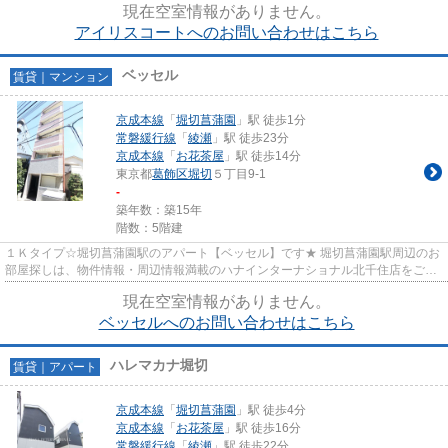
現在空室情報がありません。
アイリスコートへのお問い合わせはこちら
ベッセル
賃貸｜マンション
京成本線
「
堀切菖蒲園
」駅 徒歩1分
常磐緩行線
「
綾瀬
」駅 徒歩23分
京成本線
「
お花茶屋
」駅 徒歩14分
東京都
葛飾区
堀切
５丁目9-1
-
築年数：築15年
階数：5階建
１Ｋタイプ☆堀切菖蒲園駅のアパート【ベッセル】です★ 堀切菖蒲園駅周辺のお
部屋探しは、物件情報・周辺情報満載のハナインターナショナル北千住店をご利
用下さい！ 交通：京成線・【...
現在空室情報がありません。
ベッセルへのお問い合わせはこちら
ハレマカナ堀切
賃貸｜アパート
京成本線
「
堀切菖蒲園
」駅 徒歩4分
京成本線
「
お花茶屋
」駅 徒歩16分
常磐緩行線
「
綾瀬
」駅 徒歩22分