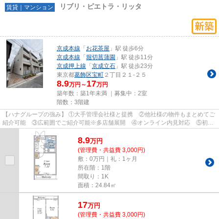
リブリ・ピエトラ・リッタ
賃貸｜マンション
京成本線
「
お花茶屋
」駅 徒歩6分
京成本線
「
堀切菖蒲園
」駅 徒歩11分
京成押上線
「
京成立石
」駅 徒歩23分
東京都
葛飾区
宝町
２丁目２１-２５
8.9
17
万円～
万円
築年数：築1年未満 ｜募集中：
2室
階数：3階建
【ハナグループの強み】 ①大手管理会社様と提携 ②他社様の物件もまとめてご
紹介可能 ③広範囲でご紹介可能※多店舗展開 ④オンライン内見対応 ⑤初期
費用クレジット決済対応 【お部屋...
8.9
万
円
(管理費・共益費 3,000円)
敷：0万円｜礼：1ヶ月
所在階：1階
間取り：1K
面積：24.84㎡
17
万
円
(管理費・共益費 3,000円)