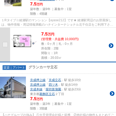
7.5
万円
築年数：築9年 ｜募集中：
1室
階数：4階建
１Rタイプ☆綾瀬駅のマンション【ayase212】です★ 綾瀬駅周辺のお部屋探し
は、物件情報・周辺情報満載のハナインターナショナル北千住店をご利用下さ
い！ 交通：千代田線・【綾瀬駅】徒...
7.5
万
円
(管理費・共益費 10,000円)
敷：0ヶ月｜礼：0ヶ月
所在階：2階
間取り：1R
面積：20.03㎡
グランカーサ立石
賃貸｜アパート
京成押上線
「
京成立石
」駅 徒歩10分
京成押上線
「
四ツ木
」駅 徒歩14分
京成本線
「
堀切菖蒲園
」駅 徒歩23分
東京都
葛飾区
立石
２丁目
7.5
万円
築年数：築3年 ｜募集中：
1室
階数：3階建
【ハナグループの強み】 ①大手管理会社様と提携 ②他社様の物件もまとめてご