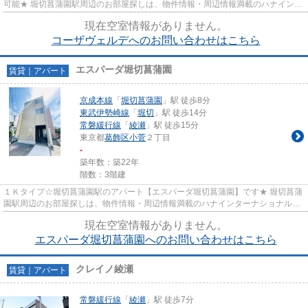
可能★ 堀切菖蒲園駅周辺のお部屋探しは、物件情報・周辺情報満載のハナインタ
ーナショナル北千住店をご利...
現在空室情報がありません。
コーザヴェルデへのお問い合わせはこちら
エスパーダ堀切菖蒲園
賃貸｜アパート
京成本線
「
堀切菖蒲園
」駅 徒歩8分
東武伊勢崎線
「
堀切
」駅 徒歩14分
常磐緩行線
「
綾瀬
」駅 徒歩15分
東京都
葛飾区
小菅
２丁目
-
築年数：築22年
階数：3階建
１Ｋタイプ☆堀切菖蒲園駅のアパート【エスパーダ堀切菖蒲園】です★ 堀切菖蒲
園駅周辺のお部屋探しは、物件情報・周辺情報満載のハナインターナショナル北
千住店をご利用下さい！ 交通...
現在空室情報がありません。
エスパーダ堀切菖蒲園へのお問い合わせはこちら
クレイノ綾瀬
賃貸｜アパート
常磐緩行線
「
綾瀬
」駅 徒歩7分