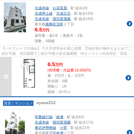
京成本線
「
お花茶屋
」駅 徒歩3分
京成押上線
「
京成立石
」駅 徒歩19分
京成本線
「
堀切菖蒲園
」駅 徒歩18分
東京都
葛飾区
宝町
２丁目
6.5
万円
築年数：築1年 ｜募集中：
1室
階数：4階建
【ハナグループの強み】 ①大手管理会社様と提携 ②他社様の物件もまとめてご
紹介可能 ③広範囲でご紹介可能※多店舗展開 ④オンライン内見対応 ⑤初期
費用クレジット決済対応 【お部屋...
6.5
万
円
(管理費・共益費 10,000円)
敷：0万円｜礼：0万円
所在階：4階
間取り：1R
面積：16.01㎡
ayase212
賃貸｜マンション
常磐緩行線
「
綾瀬
」駅 徒歩8分
京成本線
「
堀切菖蒲園
」駅 徒歩17分
東武伊勢崎線
「
小菅
」駅 徒歩23分
東京都
足立区
綾瀬
２丁目