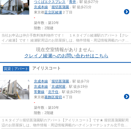
つくばエクスプレス
「
青井
」駅 徒歩27分
京成本線
「
堀切菖蒲園
」駅 徒歩21分
東京都
足立区
綾瀬
２丁目
-
築年数：築10年
階数：2階建
当社お申込は仲介手数料無料物件です！ １Ｋタイプ☆綾瀬駅のアパート【クレ
イノ綾瀬】です！ 綾瀬駅周辺のお部屋探しは、物件情報・周辺情報満載のハナイ
ンターナショナル北千住店を...
現在空室情報がありません。
クレイノ綾瀬へのお問い合わせはこちら
アイリスコート
賃貸｜アパート
京成本線
「
堀切菖蒲園
」駅 徒歩7分
京成本線
「
京成関屋
」駅 徒歩19分
常磐線
「
北千住
」駅 徒歩29分
東京都
葛飾区
堀切
４丁目
-
築年数：築10年
階数：2階建
１Ｋタイプ☆堀切菖蒲園駅のアパート【アイリスコート】です★ 堀切菖蒲園駅周
辺のお部屋探しは、物件情報・周辺情報満載のハナインターナショナル北千住店
をご利用下さい！ 交通：京成...