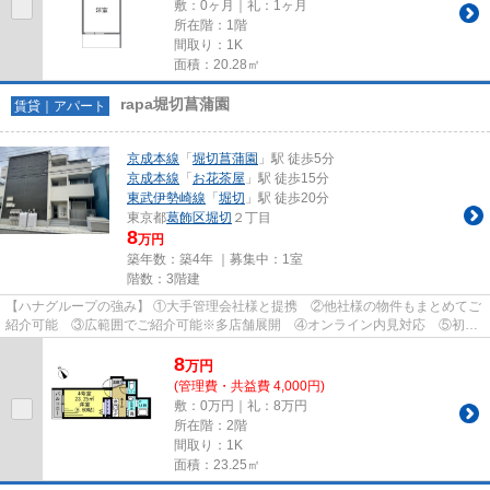
敷：0ヶ月｜礼：1ヶ月
所在階：1階
間取り：1K
面積：20.28㎡
rapa堀切菖蒲園
賃貸｜アパート
京成本線
「
堀切菖蒲園
」駅 徒歩5分
京成本線
「
お花茶屋
」駅 徒歩15分
東武伊勢崎線
「
堀切
」駅 徒歩20分
東京都
葛飾区
堀切
２丁目
8
万円
築年数：築4年 ｜募集中：
1室
階数：3階建
【ハナグループの強み】 ①大手管理会社様と提携 ②他社様の物件もまとめてご
紹介可能 ③広範囲でご紹介可能※多店舗展開 ④オンライン内見対応 ⑤初期
費用クレジット決済対応 【お部屋...
8
万
円
(管理費・共益費 4,000円)
敷：0万円｜礼：8万円
所在階：2階
間取り：1K
面積：23.25㎡