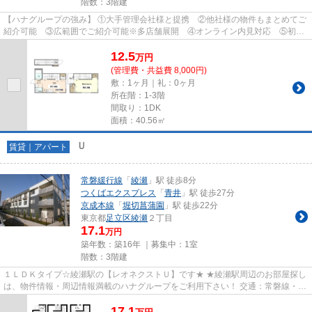
階数：3階建
【ハナグループの強み】 ①大手管理会社様と提携 ②他社様の物件もまとめてご
紹介可能 ③広範囲でご紹介可能※多店舗展開 ④オンライン内見対応 ⑤初期
費用クレジット決済対応 【お部屋...
12.5
万
円
(管理費・共益費 8,000円)
敷：1ヶ月｜礼：0ヶ月
所在階：1-3階
間取り：1DK
面積：40.56㎡
Ｕ
賃貸｜アパート
常磐緩行線
「
綾瀬
」駅 徒歩8分
つくばエクスプレス
「
青井
」駅 徒歩27分
京成本線
「
堀切菖蒲園
」駅 徒歩22分
東京都
足立区
綾瀬
２丁目
17.1
万円
築年数：築16年 ｜募集中：
1室
階数：3階建
１ＬＤＫタイプ☆綾瀬駅の【レオネクストＵ】です★ ★綾瀬駅周辺のお部屋探し
は、物件情報・周辺情報満載のハナグループをご利用下さい！ 交通：常磐線・千
代田線・【綾瀬駅】徒歩8分...
17.1