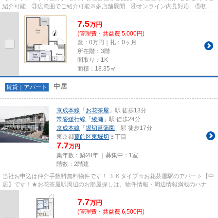
紹介可能 ③広範囲でご紹介可能※多店舗展開 ④オンライン内見対応 ⑤初期
費用クレジット決済対応 【お部屋...
7.5
万
円
(管理費・共益費 5,000円)
敷：0万円｜礼：0ヶ月
所在階：3階
間取り：1K
面積：18.35㎡
中居
賃貸｜アパート
京成本線
「
お花茶屋
」駅 徒歩13分
常磐緩行線
「
綾瀬
」駅 徒歩24分
京成本線
「
堀切菖蒲園
」駅 徒歩17分
東京都
葛飾区
東堀切
３丁目
7.7
万円
築年数：築28年 ｜募集中：
1室
階数：2階建
当社お申込は仲介手数料無料物件です！ １Ｋタイプ☆お花茶屋駅のアパート【中
居】です！★お花茶屋駅周辺のお部屋探しは、物件情報・周辺情報満載のハナイ
ンターナショナル北千住駅前店...
7.7
万
円
(管理費・共益費 6,500円)