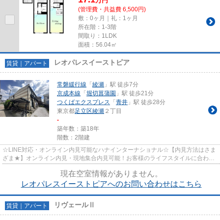
万
円
(管理費・共益費 6,500円)
敷：0ヶ月｜礼：1ヶ月
所在階：1-3階
間取り：1LDK
面積：56.04㎡
レオパレスイーストピア
賃貸｜アパート
常磐緩行線
「
綾瀬
」駅 徒歩7分
京成本線
「
堀切菖蒲園
」駅 徒歩21分
つくばエクスプレス
「
青井
」駅 徒歩28分
東京都
足立区
綾瀬
２丁目
-
築年数：築18年
階数：2階建
☆LINE対応・オンライン内見可能なハナインターナショナル☆【内見方法はさま
ざま★】オンライン内見・現地集合内見可能！お客様のライフスタイルに合わせ
てお部屋さがしができます♪
現在空室情報がありません。
レオパレスイーストピアへのお問い合わせはこちら
リヴェールⅡ
賃貸｜アパート