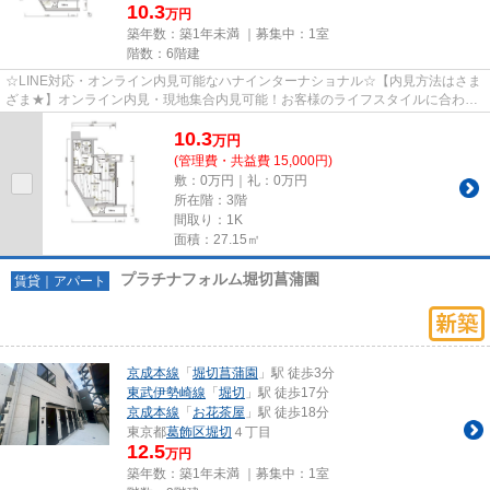
10.3
万円
築年数：築1年未満 ｜募集中：
1室
階数：6階建
☆LINE対応・オンライン内見可能なハナインターナショナル☆【内見方法はさま
ざま★】オンライン内見・現地集合内見可能！お客様のライフスタイルに合わせ
てお部屋さがしができます♪
10.3
万
円
(管理費・共益費 15,000円)
敷：0万円｜礼：0万円
所在階：3階
間取り：1K
面積：27.15㎡
プラチナフォルム堀切菖蒲園
賃貸｜アパート
京成本線
「
堀切菖蒲園
」駅 徒歩3分
東武伊勢崎線
「
堀切
」駅 徒歩17分
京成本線
「
お花茶屋
」駅 徒歩18分
東京都
葛飾区
堀切
４丁目
12.5
万円
築年数：築1年未満 ｜募集中：
1室