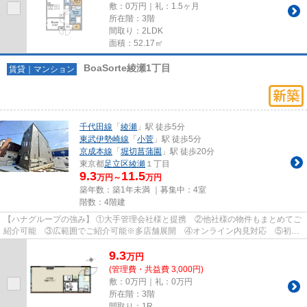
敷：0万円｜礼：1.5ヶ月
所在階：3階
間取り：2LDK
面積：52.17㎡
BoaSorte綾瀬1丁目
賃貸｜マンション
千代田線
「
綾瀬
」駅 徒歩5分
東武伊勢崎線
「
小菅
」駅 徒歩5分
京成本線
「
堀切菖蒲園
」駅 徒歩20分
東京都
足立区
綾瀬
１丁目
9.3
11.5
万円～
万円
築年数：築1年未満 ｜募集中：
4室
階数：4階建
【ハナグループの強み】 ①大手管理会社様と提携 ②他社様の物件もまとめてご
紹介可能 ③広範囲でご紹介可能※多店舗展開 ④オンライン内見対応 ⑤初期
費用クレジット決済対応 【お部屋...
9.3
万
円
(管理費・共益費 3,000円)
敷：0万円｜礼：0万円
所在階：3階
間取り：1R