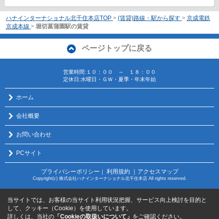
ハナインターナショナル北千住本店TOP
>
(賃貸)路線・駅から探す
>
京成電鉄
京成本線
>
堀切菖蒲園駅の賃貸
ページトップに戻る
営業時間:１０：００ ～ １８：００
定休日:水曜日・ＧＷ・夏季・年末年始
ホーム
会社概要
お問い合わせ
PCサイト
プライバシーポリシー
利用規約
｜アクセスマップ
｜
Copyright(c) 株式会社ハナインターナショナル北千住本店 All rights reserved.
当サイトでは、お客様の当サイト利用状況把握、サービス向上検討を目的と
して、クッキー（Cookie）を使用しています。
詳しくは、当社の
「Cookieの取扱いについて」
をご確認ください。