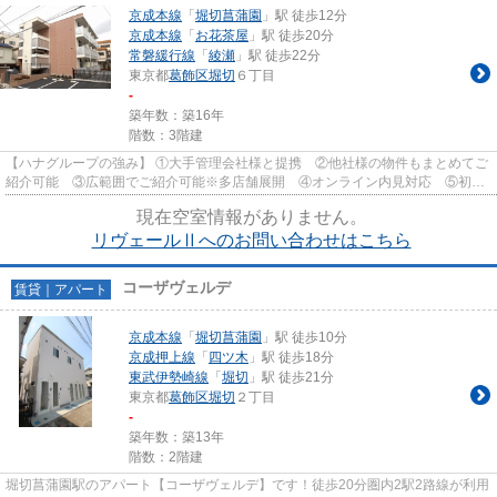
京成本線
「
堀切菖蒲園
」駅 徒歩12分
京成本線
「
お花茶屋
」駅 徒歩20分
常磐緩行線
「
綾瀬
」駅 徒歩22分
東京都
葛飾区
堀切
６丁目
-
築年数：築16年
階数：3階建
【ハナグループの強み】 ①大手管理会社様と提携 ②他社様の物件もまとめてご
紹介可能 ③広範囲でご紹介可能※多店舗展開 ④オンライン内見対応 ⑤初期
費用クレジット決済対応 【お部屋...
現在空室情報がありません。
リヴェールⅡへのお問い合わせはこちら
コーザヴェルデ
賃貸｜アパート
京成本線
「
堀切菖蒲園
」駅 徒歩10分
京成押上線
「
四ツ木
」駅 徒歩18分
東武伊勢崎線
「
堀切
」駅 徒歩21分
東京都
葛飾区
堀切
２丁目
-
築年数：築13年
階数：2階建
堀切菖蒲園駅のアパート【コーザヴェルデ】です！徒歩20分圏内2駅2路線が利用