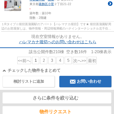
東京都
葛飾区
小菅
２丁目21-22
-
築年数：築10年
階数：2階建
１Rタイプ☆堀切菖蒲園駅のアパート【ハレマナカ堀切】です★ 堀切菖蒲園駅周
辺のお部屋探しは、物件情報・周辺情報満載のハナインターナショナル北千住店
をご利用下さい！ 交通：京成本...
現在空室情報がありません。
ハレマカナ堀切へのお問い合わせはこちら
該当公開件数
210
棟 空き数
16
件
1-20
棟表示
1
2
3
4
5
<<前へ
次へ>>
最初
チェックした物件をまとめて
検討リストに追加
お問い合わせ
さらに条件を絞り込む
物件リクエスト