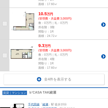
面積：17.60㎡
10.5
万
円
(管理費・共益費 3,000円)
敷：0万円｜礼：0万円
所在階：3階
間取り：1R
面積：24.72㎡
9.3
万
円
(管理費・共益費 3,000円)
敷：0万円｜礼：0万円
所在階：4階
間取り：1R
面積：17.60㎡
全4件を表示する
b’CASA TAK綾瀬
賃貸｜マンション
千代田線
「
綾瀬
」駅 徒歩10分