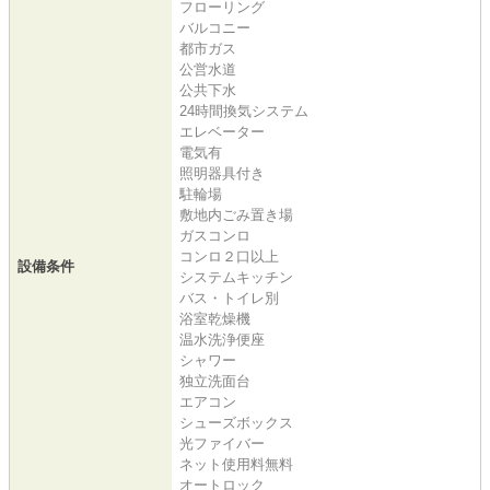
フローリング
バルコニー
都市ガス
公営水道
公共下水
24時間換気システム
エレベーター
電気有
照明器具付き
駐輪場
敷地内ごみ置き場
ガスコンロ
コンロ２口以上
設備条件
システムキッチン
バス・トイレ別
浴室乾燥機
温水洗浄便座
シャワー
独立洗面台
エアコン
シューズボックス
光ファイバー
ネット使用料無料
オートロック