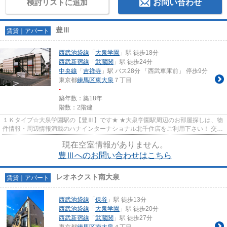
検討リストに追加
お問い合わせ
豊Ⅲ
賃貸｜アパート
西武池袋線
「
大泉学園
」駅 徒歩18分
西武新宿線
「
武蔵関
」駅 徒歩24分
中央線
「
吉祥寺
」駅 バス28分 「西武車庫前」 停歩9分
東京都
練馬区
東大泉
７丁目
-
築年数：築18年
階数：2階建
１Ｋタイプ☆大泉学園駅の【豊Ⅲ】です★ ★大泉学園駅周辺のお部屋探しは、物
件情報・周辺情報満載のハナインターナショナル北千住店をご利用下さい！ 交
通：西武池袋線・【大泉学園駅...
現在空室情報がありません。
豊Ⅲへのお問い合わせはこちら
レオネクスト南大泉
賃貸｜アパート
西武池袋線
「
保谷
」駅 徒歩13分
西武池袋線
「
大泉学園
」駅 徒歩20分
西武新宿線
「
武蔵関
」駅 徒歩27分