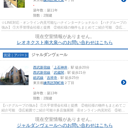
東京都
練馬区
南大泉
４丁目
-
築年数：築11年
階数：2階建
☆LINE対応・オンライン内見可能なハナインターナショナル☆ 【ハナグループの
強み】 ①大手管理会社様と提携 ②他社様の物件もまとめてご紹介可能 ③広範
囲でご紹介可能※多店舗展開 ④...
現在空室情報がありません。
レオネクスト南大泉へのお問い合わせはこちら
ジャルダンヴェール
賃貸｜アパート
西武新宿線
「
上石神井
」駅 徒歩20分
西武新宿線
「
武蔵関
」駅 徒歩21分
総武線
「
吉祥寺
」駅 徒歩25分
東京都
練馬区
関町南
２丁目
-
築年数：築13年
階数：2階建
【ハナグループの強み】 ①大手管理会社様と提携 ②他社様の物件もまとめてご
紹介可能 ③広範囲でご紹介可能※多店舗展開 ④オンライン内見対応 ⑤初期
費用クレジット決済対応 【お部屋...
現在空室情報がありません。
ジャルダンヴェールへのお問い合わせはこちら