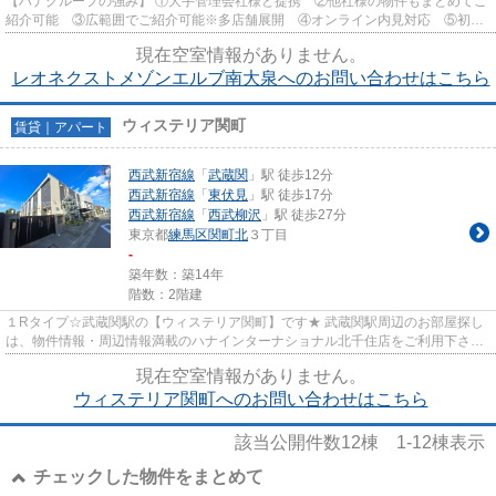
【ハナグループの強み】 ①大手管理会社様と提携 ②他社様の物件もまとめてご
紹介可能 ③広範囲でご紹介可能※多店舗展開 ④オンライン内見対応 ⑤初期
費用クレジット決済対応 【お部屋...
現在空室情報がありません。
レオネクストメゾンエルブ南大泉へのお問い合わせはこちら
ウィステリア関町
賃貸｜アパート
西武新宿線
「
武蔵関
」駅 徒歩12分
西武新宿線
「
東伏見
」駅 徒歩17分
西武新宿線
「
西武柳沢
」駅 徒歩27分
東京都
練馬区
関町北
３丁目
-
築年数：築14年
階数：2階建
１Rタイプ☆武蔵関駅の【ウィステリア関町】です★ 武蔵関駅周辺のお部屋探し
は、物件情報・周辺情報満載のハナインターナショナル北千住店をご利用下さ
い！ 交通：西武新宿線・【武蔵関...
現在空室情報がありません。
ウィステリア関町へのお問い合わせはこちら
該当公開件数
12
棟
1-12
棟表示
チェックした物件をまとめて