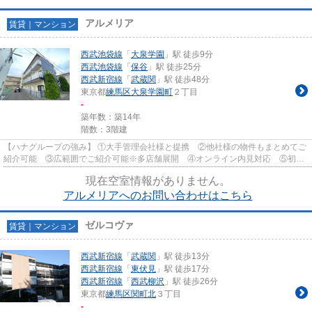
アルメリア
賃貸｜マンション
西武池袋線
「
大泉学園
」駅 徒歩9分
西武池袋線
「
保谷
」駅 徒歩25分
西武新宿線
「
武蔵関
」駅 徒歩48分
東京都
練馬区
大泉学園町
２丁目
-
築年数：築14年
階数：3階建
【ハナグループの強み】 ①大手管理会社様と提携 ②他社様の物件もまとめてご
紹介可能 ③広範囲でご紹介可能※多店舗展開 ④オンライン内見対応 ⑤初期
費用クレジット決済対応 【お部屋...
現在空室情報がありません。
アルメリアへのお問い合わせはこちら
ゼルコヴァ
賃貸｜マンション
西武新宿線
「
武蔵関
」駅 徒歩13分
西武新宿線
「
東伏見
」駅 徒歩17分
西武新宿線
「
西武柳沢
」駅 徒歩26分
東京都
練馬区
関町北
３丁目
-