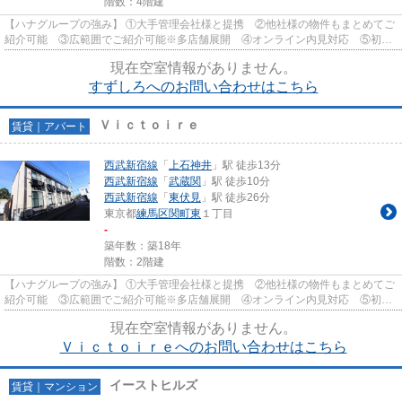
階数：4階建
【ハナグループの強み】 ①大手管理会社様と提携 ②他社様の物件もまとめてご
紹介可能 ③広範囲でご紹介可能※多店舗展開 ④オンライン内見対応 ⑤初期
費用クレジット決済対応 【お部屋...
現在空室情報がありません。
すずしろへのお問い合わせはこちら
Ｖｉｃｔｏｉｒｅ
賃貸｜アパート
西武新宿線
「
上石神井
」駅 徒歩13分
西武新宿線
「
武蔵関
」駅 徒歩10分
西武新宿線
「
東伏見
」駅 徒歩26分
東京都
練馬区
関町東
１丁目
-
築年数：築18年
階数：2階建
【ハナグループの強み】 ①大手管理会社様と提携 ②他社様の物件もまとめてご
紹介可能 ③広範囲でご紹介可能※多店舗展開 ④オンライン内見対応 ⑤初期
費用クレジット決済対応 【お部屋...
現在空室情報がありません。
Ｖｉｃｔｏｉｒｅへのお問い合わせはこちら
イーストヒルズ
賃貸｜マンション