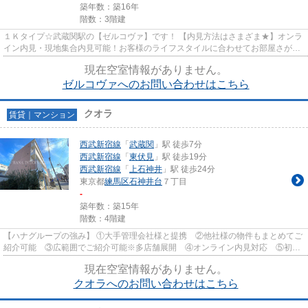
築年数：築16年
階数：3階建
１Ｋタイプ☆武蔵関駅の【ゼルコヴァ】です！ 【内見方法はさまざま★】オンラ
イン内見・現地集合内見可能！お客様のライフスタイルに合わせてお部屋さがし
ができます♪
現在空室情報がありません。
ゼルコヴァへのお問い合わせはこちら
クオラ
賃貸｜マンション
西武新宿線
「
武蔵関
」駅 徒歩7分
西武新宿線
「
東伏見
」駅 徒歩19分
西武新宿線
「
上石神井
」駅 徒歩24分
東京都
練馬区
石神井台
７丁目
-
築年数：築15年
階数：4階建
【ハナグループの強み】 ①大手管理会社様と提携 ②他社様の物件もまとめてご
紹介可能 ③広範囲でご紹介可能※多店舗展開 ④オンライン内見対応 ⑤初期
費用クレジット決済対応 【お部屋...
現在空室情報がありません。
クオラへのお問い合わせはこちら