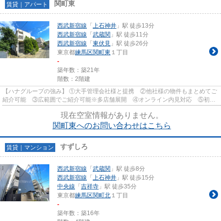
関町東
賃貸｜アパート
西武新宿線
「
上石神井
」駅 徒歩13分
西武新宿線
「
武蔵関
」駅 徒歩11分
西武新宿線
「
東伏見
」駅 徒歩26分
東京都
練馬区
関町東
１丁目
-
築年数：築21年
階数：2階建
【ハナグループの強み】 ①大手管理会社様と提携 ②他社様の物件もまとめてご
紹介可能 ③広範囲でご紹介可能※多店舗展開 ④オンライン内見対応 ⑤初期
費用クレジット決済対応 【お部屋...
現在空室情報がありません。
関町東へのお問い合わせはこちら
すずしろ
賃貸｜マンション
西武新宿線
「
武蔵関
」駅 徒歩8分
西武新宿線
「
上石神井
」駅 徒歩15分
中央線
「
吉祥寺
」駅 徒歩35分
東京都
練馬区
関町北
１丁目
-
築年数：築16年