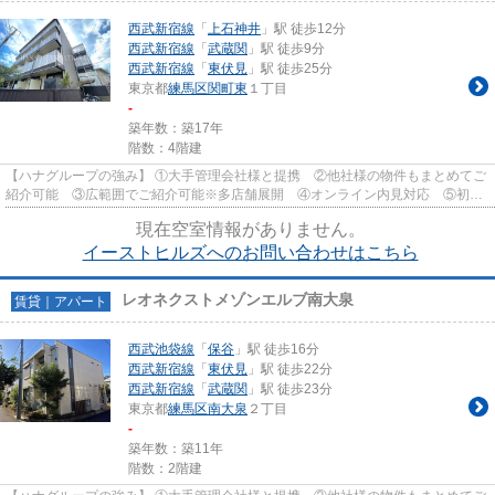
西武新宿線
「
上石神井
」駅 徒歩12分
西武新宿線
「
武蔵関
」駅 徒歩9分
西武新宿線
「
東伏見
」駅 徒歩25分
東京都
練馬区
関町東
１丁目
-
築年数：築17年
階数：4階建
【ハナグループの強み】 ①大手管理会社様と提携 ②他社様の物件もまとめてご
紹介可能 ③広範囲でご紹介可能※多店舗展開 ④オンライン内見対応 ⑤初期
費用クレジット決済対応 【お部屋...
現在空室情報がありません。
イーストヒルズへのお問い合わせはこちら
レオネクストメゾンエルブ南大泉
賃貸｜アパート
西武池袋線
「
保谷
」駅 徒歩16分
西武新宿線
「
東伏見
」駅 徒歩22分
西武新宿線
「
武蔵関
」駅 徒歩23分
東京都
練馬区
南大泉
２丁目
-
築年数：築11年
階数：2階建