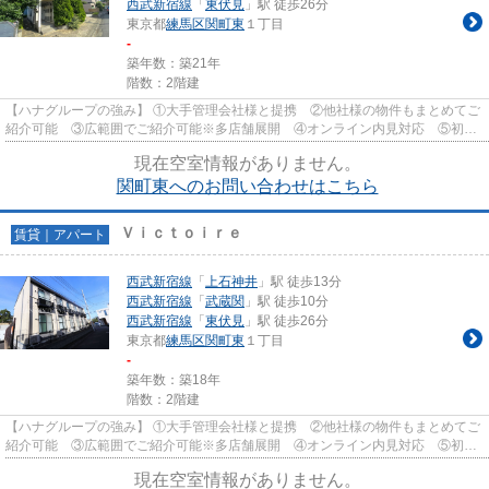
西武新宿線
「
東伏見
」駅 徒歩26分
東京都
練馬区
関町東
１丁目
-
築年数：築21年
階数：2階建
【ハナグループの強み】 ①大手管理会社様と提携 ②他社様の物件もまとめてご
紹介可能 ③広範囲でご紹介可能※多店舗展開 ④オンライン内見対応 ⑤初期
費用クレジット決済対応 【お部屋...
現在空室情報がありません。
関町東へのお問い合わせはこちら
Ｖｉｃｔｏｉｒｅ
賃貸｜アパート
西武新宿線
「
上石神井
」駅 徒歩13分
西武新宿線
「
武蔵関
」駅 徒歩10分
西武新宿線
「
東伏見
」駅 徒歩26分
東京都
練馬区
関町東
１丁目
-
築年数：築18年
階数：2階建
【ハナグループの強み】 ①大手管理会社様と提携 ②他社様の物件もまとめてご
紹介可能 ③広範囲でご紹介可能※多店舗展開 ④オンライン内見対応 ⑤初期
費用クレジット決済対応 【お部屋...
現在空室情報がありません。