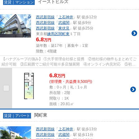
イーストヒルズ
賃貸｜マンション
西武新宿線
「
上石神井
」駅 徒歩12分
西武新宿線
「
武蔵関
」駅 徒歩9分
西武新宿線
「
東伏見
」駅 徒歩25分
東京都
練馬区
関町東
１丁目
6.8
万円
築年数：築17年 ｜募集中：
1室
階数：4階建
【ハナグループの強み】 ①大手管理会社様と提携 ②他社様の物件もまとめてご
紹介可能 ③広範囲でご紹介可能※多店舗展開 ④オンライン内見対応 ⑤初期
費用クレジット決済対応 【お部屋...
6.8
万
円
(管理費・共益費 8,500円)
敷：0ヶ月｜礼：1ヶ月
所在階：2階
間取り：1K
面積：20.81㎡
関町東
賃貸｜アパート
西武新宿線
「
上石神井
」駅 徒歩13分
西武新宿線
「
武蔵関
」駅 徒歩11分