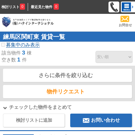
0
0
検討リスト
最近見た物件
お問合せ
練馬区関町東 賃貸一覧
募集中のみ表示
3
該当物件
棟
1
空き数
件
さらに条件を絞り込む
物件リクエスト
チェックした物件をまとめて
検討リストに追加
お問い合わせ