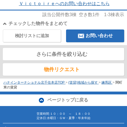
Ｖｉｃｔｏｉｒｅへのお問い合わせはこちら
該当公開件数
3
棟 空き数
1
件
1-3
棟表示
チェックした物件をまとめて
検討リストに追加
お問い合わせ
さらに条件を絞り込む
物件リクエスト
ハナインターナショナル北千住本店TOP
>
(賃貸)地域から探す
>
練馬区
>
関町
東の賃貸
ページトップに戻る
営業時間:１０：００ ～ １８：００
定休日:水曜日・ＧＷ・夏季・年末年始