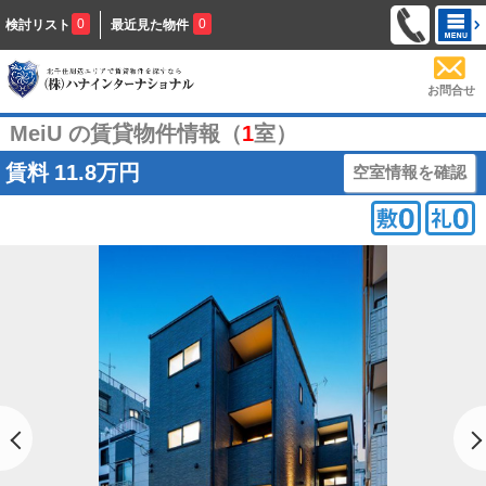
0
0
検討リスト
最近見た物件
お問合せ
MeiU の賃貸物件情報（
1
室）
賃料
11.8万円
空室情報を確認