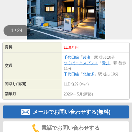
1 / 24
賃料
11.8万円
千代田線
「
綾瀬
」駅 徒歩10分
つくばエクスプレス
「
青井
」駅 徒歩
交通
11分
千代田線
「
北綾瀬
」駅 徒歩19分
間取り(面積)
1LDK(29.04㎡)
築年月
2026年 5月(新築)
メールでお問い合わせする(無料)
電話でお問い合わせする