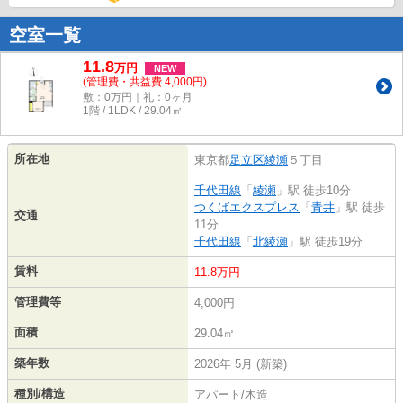
空室一覧
11.8
万
円
NEW
(管理費・共益費 4,000円)
敷：0万円｜礼：0ヶ月
1階 / 1LDK / 29.04㎡
所在地
東京都
足立区
綾瀬
５丁目
千代田線
「
綾瀬
」駅 徒歩10分
つくばエクスプレス
「
青井
」駅 徒歩
交通
11分
千代田線
「
北綾瀬
」駅 徒歩19分
賃料
11.8万円
管理費等
4,000円
面積
29.04㎡
築年数
2026年 5月 (新築)
種別/構造
アパート/木造