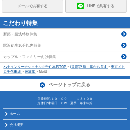
メールで共有する
LINEで共有する
こだわり特集
新築・築浅特物件集
駅近徒歩10分以内特集
カップル・ファミリー向け特集
ハナインターナショナル北千住本店TOP
>
(賃貸)路線・駅から探す
>
東京メト
ロ千代田線
>
綾瀬駅
>
MeiU
ページトップに戻る
営業時間:１０：００ ～ １８：００
定休日:水曜日・ＧＷ・夏季・年末年始
ホーム
会社概要