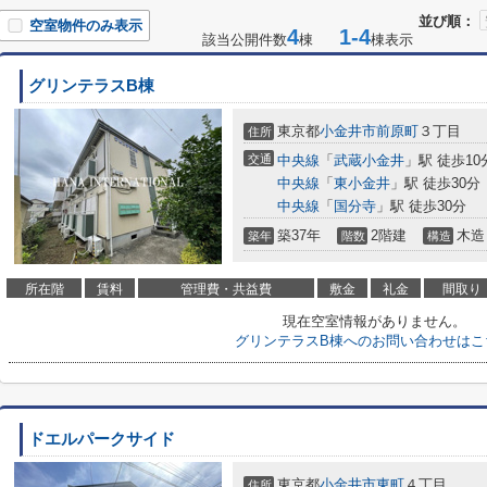
並び順：
空室物件のみ表示
4
1-4
該当公開件数
棟
棟表示
グリンテラスB棟
東京都
小金井市
前原町
３丁目
住所
交通
中央線
「
武蔵小金井
」駅 徒歩10
中央線
「
東小金井
」駅 徒歩30分
中央線
「
国分寺
」駅 徒歩30分
築37年
2階建
木造
築年
階数
構造
所在階
賃料
管理費・共益費
敷金
礼金
間取り
現在空室情報がありません。
グリンテラスB棟へのお問い合わせはこ
ドエルパークサイド
東京都
小金井市
東町
４丁目
住所