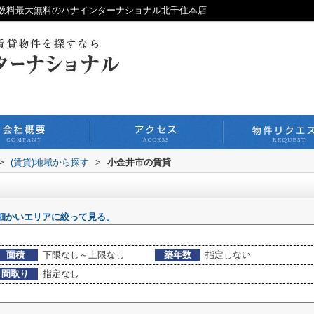
数料最大無料のハナインターナショナル北千住本店
>
(賃貸)地域から探す
>
小金井市の賃貸
細かいエリアに絞って見る。
面積
下限なし～上限なし
築年数
指定しない
間取り
指定なし