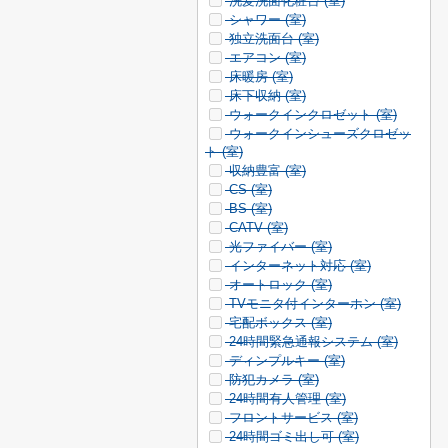
洗髪洗面化粧台 (
室)
シャワー (
室)
独立洗面台 (
室)
エアコン (
室)
床暖房 (
室)
床下収納 (
室)
ウォークインクロゼット (
室)
ウォークインシューズクロゼッ
ト (
室)
収納豊富 (
室)
CS (
室)
BS (
室)
CATV (
室)
光ファイバー (
室)
インターネット対応 (
室)
オートロック (
室)
TVモニタ付インターホン (
室)
宅配ボックス (
室)
24時間緊急通報システム (
室)
ディンプルキー (
室)
防犯カメラ (
室)
24時間有人管理 (
室)
フロントサービス (
室)
24時間ゴミ出し可 (
室)