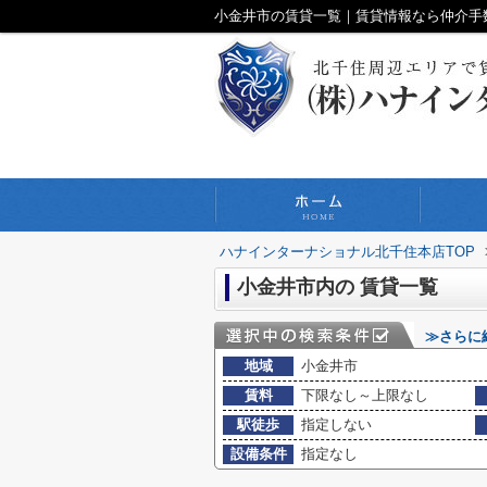
小金井市の賃貸一覧｜賃貸情報なら仲介手
ハナインターナショナル北千住本店TOP
小金井市内の 賃貸一覧
≫さらに
地域
小金井市
賃料
下限なし～上限なし
駅徒歩
指定しない
設備条件
指定なし