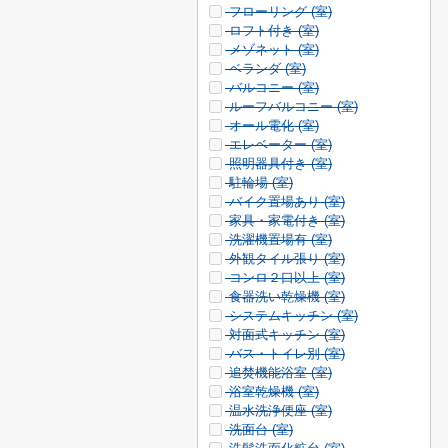
フローリング (
室)
ロフト付き (
室)
メゾネット (
室)
ベランダ (
室)
バルコニー (
室)
ルーフバルコニー (
室)
オール電化 (
室)
エレベーター (
室)
照明器具付き (
室)
駐輪場 (
室)
バイク置場あり (
室)
家具・家電付き (
室)
洗濯機置場有 (
室)
外観タイル張り (
室)
コンロ２口以上 (
室)
食器洗い乾燥機 (
室)
システムキッチン (
室)
対面式キッチン (
室)
バス・トイレ別 (
室)
追焚機能浴室 (
室)
浴室乾燥機 (
室)
温水洗浄便座 (
室)
洗面台 (
室)