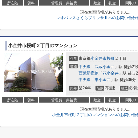
所在階
賃料
管理費・共益費
敷金
礼金
間取り
現在空室情報がありません。
レオパレスさくらブリッサⅡへのお問い合わ
小金井市桜町２丁目のマンション
東京都
小金井市
桜町
２丁目
住所
交通
中央線
「
武蔵小金井
」駅 徒歩21
西武新宿線
「
花小金井
」駅 徒歩2
中央線
「
東小金井
」駅 徒歩36分
築24年
2階建
鉄骨
築年
階数
構造
所在階
賃料
管理費・共益費
敷金
礼金
間取り
現在空室情報がありません。
小金井市桜町２丁目のマンションへのお問い合