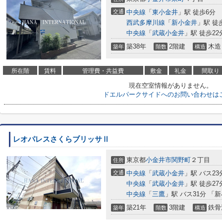
交通
中央線
「
東小金井
」駅 徒歩6分
西武多摩川線
「
新小金井
」駅 徒
中央線
「
武蔵小金井
」駅 徒歩22
築38年
2階建
木造
築年
階数
構造
所在階
賃料
管理費・共益費
敷金
礼金
間取り
現在空室情報がありません。
ドエルパークサイドへのお問い合わせは
レオパレスさくらブリッサⅡ
東京都
小金井市
関野町
２丁目
住所
交通
中央線
「
武蔵小金井
」駅 バス23
中央線
「
武蔵小金井
」駅 徒歩27
中央線
「
三鷹
」駅 バス31分 「
築21年
3階建
鉄骨
築年
階数
構造