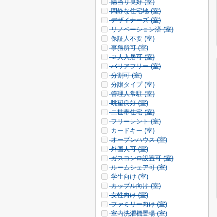
陽当り良好 (
室)
閑静な住宅地 (
室)
デザイナーズ (
室)
リノベーション済 (
室)
保証人不要 (
室)
事務所可 (
室)
２人入居可 (
室)
バリアフリー (
室)
分割可 (
室)
分譲タイプ (
室)
管理人常駐 (
室)
眺望良好 (
室)
二世帯住宅 (
室)
フリーレント (
室)
カードキー (
室)
オープンハウス (
室)
外国人可 (
室)
ガスコンロ設置可 (
室)
ルームシェア可 (
室)
学生向け (
室)
カップル向け (
室)
女性向け (
室)
ファミリー向け (
室)
室内洗濯機置場 (
室)