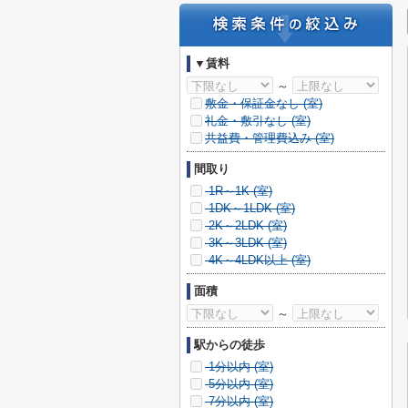
▼賃料
～
敷金・保証金なし (
室)
礼金・敷引なし (
室)
共益費・管理費込み (
室)
間取り
1R～1K (
室)
1DK～1LDK (
室)
2K～2LDK (
室)
3K～3LDK (
室)
4K～4LDK以上 (
室)
面積
～
駅からの徒歩
1分以内 (
室)
5分以内 (
室)
7分以内 (
室)