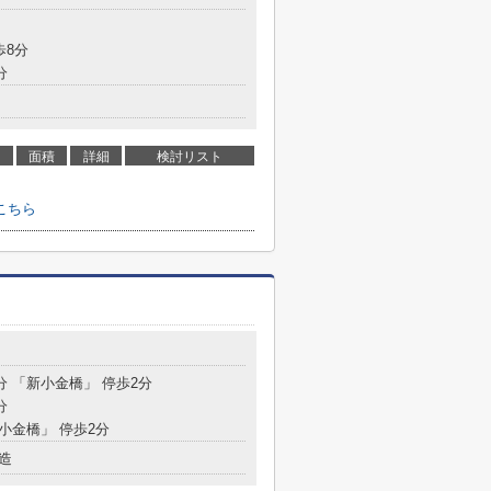
歩8分
分
面積
詳細
検討リスト
こちら
分 「新小金橋」 停歩2分
分
新小金橋」 停歩2分
造