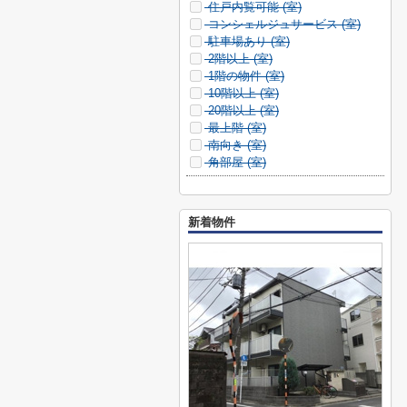
住戸内覧可能 (
室)
コンシェルジュサービス (
室)
駐車場あり (
室)
2階以上 (
室)
1階の物件 (
室)
10階以上 (
室)
20階以上 (
室)
最上階 (
室)
南向き (
室)
角部屋 (
室)
新着物件