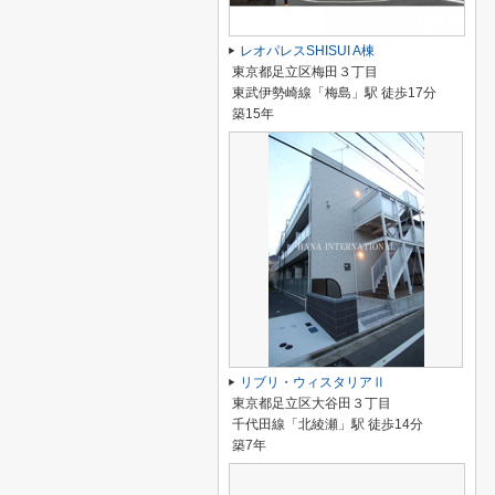
レオパレスSHISUI A棟
東京都足立区梅田３丁目
東武伊勢崎線「梅島」駅 徒歩17分
築15年
リブリ・ウィスタリアⅡ
東京都足立区大谷田３丁目
千代田線「北綾瀬」駅 徒歩14分
築7年