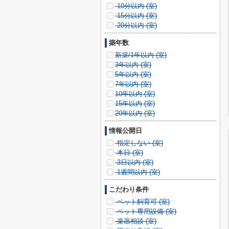
10分以内 (
室)
15分以内 (
室)
20分以内 (
室)
築年数
新築/1年以内 (
室)
3年以内 (
室)
5年以内 (
室)
7年以内 (
室)
10年以内 (
室)
15年以内 (
室)
20年以内 (
室)
情報公開日
指定しない (
室)
本日 (
室)
3日以内 (
室)
1週間以内 (
室)
こだわり条件
ペット飼育可 (
室)
ペット専用設備 (
室)
楽器相談 (
室)