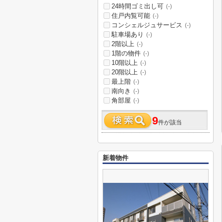
24時間ゴミ出し可
(-)
住戸内覧可能
(-)
コンシェルジュサービス
(-)
駐車場あり
(-)
2階以上
(-)
1階の物件
(-)
10階以上
(-)
20階以上
(-)
最上階
(-)
南向き
(-)
角部屋
(-)
9
件が該当
新着物件