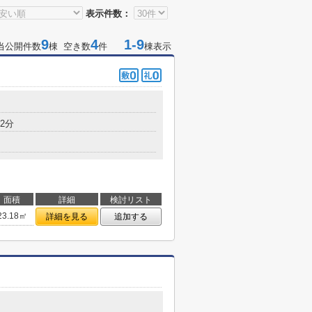
表示件数：
9
4
1-9
当公開件数
棟 空き数
件
棟表示
2分
面積
詳細
検討リスト
23.18㎡
詳細を見る
追加する