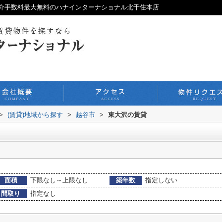
介手数料最大無料のハナインターナショナル北千住本店
>
(賃貸)地域から探す
>
越谷市
>
東大沢の賃貸
面積
下限なし～上限なし
築年数
指定しない
間取り
指定なし