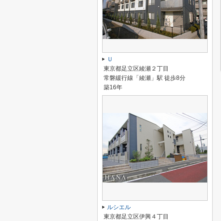
Ｕ
東京都足立区綾瀬２丁目
常磐緩行線「綾瀬」駅 徒歩8分
築16年
ルシエル
東京都足立区伊興４丁目