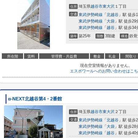
埼玉県
越谷市
東大沢
１丁目
住所
交通
東武伊勢崎線
「
北越谷
」駅 徒歩1
東武伊勢崎線
「
大袋
」駅 徒歩29
東武伊勢崎線
「
越谷
」駅 徒歩34
築25年
3階建
鉄骨
築年
階数
構造
所在階
賃料
管理費・共益費
敷金
礼金
間取り
現在空室情報がありません。
エスポワールへのお問い合わせはこち
α-NEXT北越谷第4・2番館
埼玉県
越谷市
東大沢
２丁目
住所
交通
東武伊勢崎線
「
北越谷
」駅 徒歩2
東武伊勢崎線
「
大袋
」駅 徒歩28
東武伊勢崎線
「
越谷
」駅 徒歩40