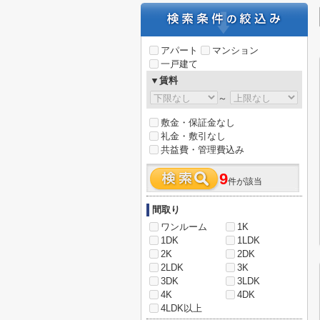
アパート
マンション
一戸建て
▼賃料
～
敷金・保証金なし
礼金・敷引なし
共益費・管理費込み
9
件が該当
間取り
ワンルーム
1K
1DK
1LDK
2K
2DK
2LDK
3K
3DK
3LDK
4K
4DK
4LDK以上