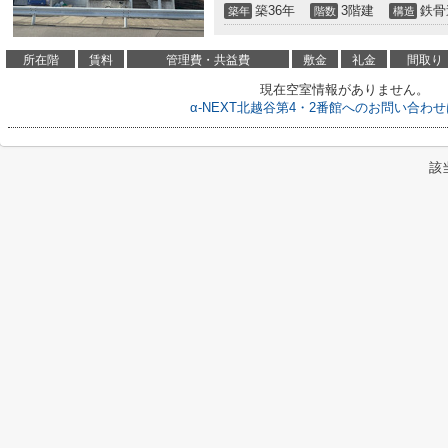
築36年
3階建
鉄骨
築年
階数
構造
所在階
賃料
管理費・共益費
敷金
礼金
間取り
現在空室情報がありません。
α-NEXT北越谷第4・2番館へのお問い合わ
該