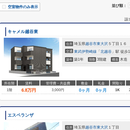
並び順：
空室物件のみ表示
該
キャメル越谷東
埼玉県
越谷市
東大沢
５丁目１６
住所
交通
東武伊勢崎線
「
北越谷
」駅 徒歩1
築1年
3階建
木造
築年
階数
構造
所在階
賃料
管理費・共益費
敷金
礼金
間取り
6.8
万円
0ヶ月
0ヶ月
1階
3,000円
1K
エスペランザ
埼玉県
越谷市
東大沢
１丁目
住所