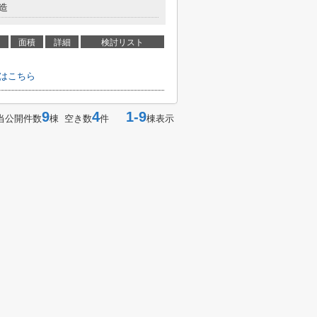
造
面積
詳細
検討リスト
せはこちら
9
4
1-9
当公開件数
棟 空き数
件
棟表示