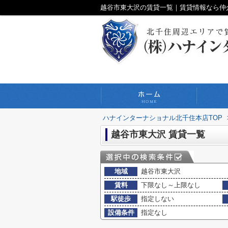
越谷市東大沢の賃貸一覧｜賃貸情報なら仲
ハナインターナショナル北千住本店TOP
越谷市東大沢 賃貸一覧
地域
越谷市東大沢
賃料
下限なし～上限なし
駅徒歩
指定しない
設備条件
指定なし