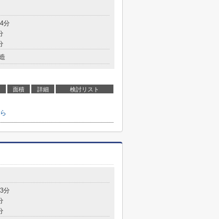
4分
分
分
造
面積
詳細
検討リスト
ら
3分
分
分