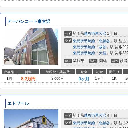
アーバンコート東大沢
埼玉県
越谷市
東大沢
１丁目
住所
交通
東武伊勢崎線
「
北越谷
」駅 徒歩1
東武伊勢崎線
「
越谷
」駅 徒歩29
東武伊勢崎線
「
大袋
」駅 徒歩33
築17年
2階建
鉄骨
築年
階数
構造
所在階
賃料
管理費・共益費
敷金
礼金
間取り
8.2
万円
0ヶ月
1階
8,000円
1ヶ月
1K
2
エトワール
埼玉県
越谷市
東大沢
４丁目
住所
交通
東武伊勢崎線
「
北越谷
」駅 徒歩2