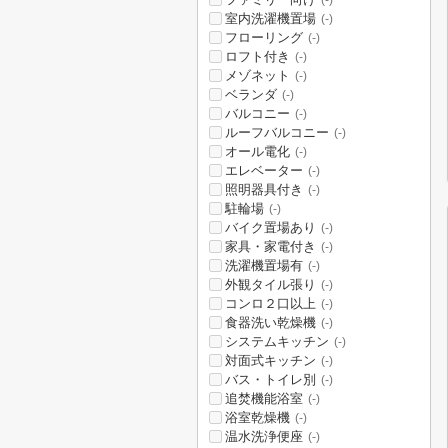
(-)
室内洗濯機置場
(-)
フローリング
(-)
ロフト付き
(-)
メゾネット
(-)
ベランダ
(-)
バルコニー
(-)
ルーフバルコニー
(-)
オール電化
(-)
エレベーター
(-)
照明器具付き
(-)
駐輪場
(-)
バイク置場あり
(-)
家具・家電付き
(-)
洗濯機置場有
(-)
外観タイル張り
(-)
コンロ２口以上
(-)
食器洗い乾燥機
(-)
システムキッチン
(-)
対面式キッチン
(-)
バス・トイレ別
(-)
追焚機能浴室
(-)
浴室乾燥機
(-)
温水洗浄便座
(-)