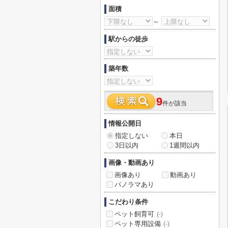
面積
～
駅からの徒歩
築年数
9
件が該当
情報公開日
指定しない
本日
3日以内
1週間以内
画像・動画あり
画像あり
動画あり
パノラマあり
こだわり条件
ペット飼育可
(-)
ペット専用設備
(-)