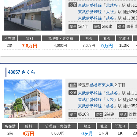
交通
東武伊勢崎線
「
北越谷
」駅 徒歩1
東武伊勢崎線
「
大袋
」駅 徒歩26
東武伊勢崎線
「
越谷
」駅 徒歩38
築7年
2階建
鉄骨
築年
階数
構造
所在階
賃料
管理費・共益費
敷金
礼金
間取り
7.6
万円
0万円
2階
4,000円
7.6万円
1LDK
43657 さくら
埼玉県
越谷市
東大沢
２丁目
住所
交通
東武伊勢崎線
「
北越谷
」駅 徒歩1
東武伊勢崎線
「
大袋
」駅 徒歩27
東武伊勢崎線
「
越谷
」駅 徒歩35
築16年
2階建
鉄骨
築年
階数
構造
所在階
賃料
管理費・共益費
敷金
礼金
間取り
8
万円
0ヶ月
2階
8,000円
1ヶ月
1K
2