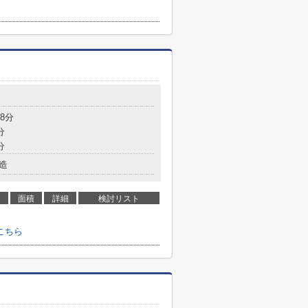
8分
分
分
造
面積
詳細
検討リスト
こちら