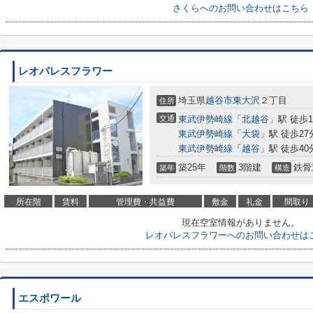
さくらへのお問い合わせはこちら
レオパレスフラワー
埼玉県
越谷市
東大沢
２丁目
住所
交通
東武伊勢崎線
「
北越谷
」駅 徒歩1
東武伊勢崎線
「
大袋
」駅 徒歩27
東武伊勢崎線
「
越谷
」駅 徒歩40
築25年
3階建
鉄骨
築年
階数
構造
所在階
賃料
管理費・共益費
敷金
礼金
間取り
現在空室情報がありません。
レオパレスフラワーへのお問い合わせは
エスポワール