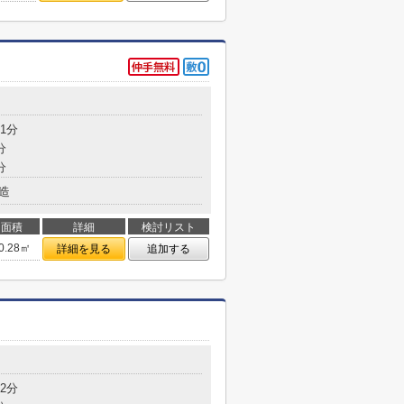
1分
分
分
造
面積
詳細
検討リスト
0.28㎡
詳細を見る
追加する
2分