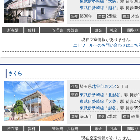
東武伊勢崎線
「
大袋
」駅 徒歩30
東武伊勢崎線
「
越谷
」駅 徒歩38
築30年
2階建
木造
築年
階数
構造
所在階
賃料
管理費・共益費
敷金
礼金
間取り
現在空室情報がありません。
エトワールへのお問い合わせはこち
さくら
埼玉県
越谷市
東大沢
２丁目
住所
交通
東武伊勢崎線
「
北越谷
」駅 徒歩1
東武伊勢崎線
「
大袋
」駅 徒歩27
東武伊勢崎線
「
越谷
」駅 徒歩35
築16年
2階建
軽量
築年
階数
構造
所在階
賃料
管理費・共益費
敷金
礼金
間取り
現在空室情報がありません。