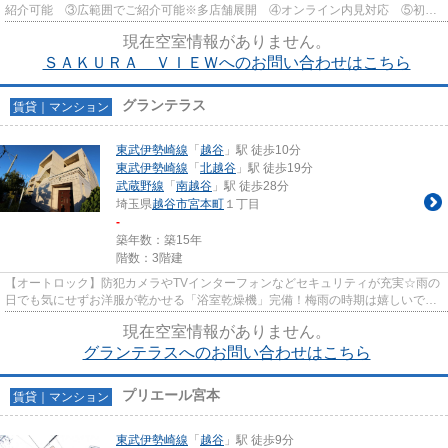
紹介可能 ③広範囲でご紹介可能※多店舗展開 ④オンライン内見対応 ⑤初期
費用クレジット決済対応 【お部屋...
現在空室情報がありません。
ＳＡＫＵＲＡ ＶＩＥＷへのお問い合わせはこちら
グランテラス
賃貸｜マンション
東武伊勢崎線
「
越谷
」駅 徒歩10分
東武伊勢崎線
「
北越谷
」駅 徒歩19分
武蔵野線
「
南越谷
」駅 徒歩28分
埼玉県
越谷市
宮本町
１丁目
-
築年数：築15年
階数：3階建
【オートロック】防犯カメラやTVインターフォンなどセキュリティが充実☆雨の
日でも気にせずお洋服が乾かせる「浴室乾燥機」完備！梅雨の時期は嬉しいです
ね♪「独立洗面台」もあり、毎...
現在空室情報がありません。
グランテラスへのお問い合わせはこちら
プリエール宮本
賃貸｜マンション
東武伊勢崎線
「
越谷
」駅 徒歩9分