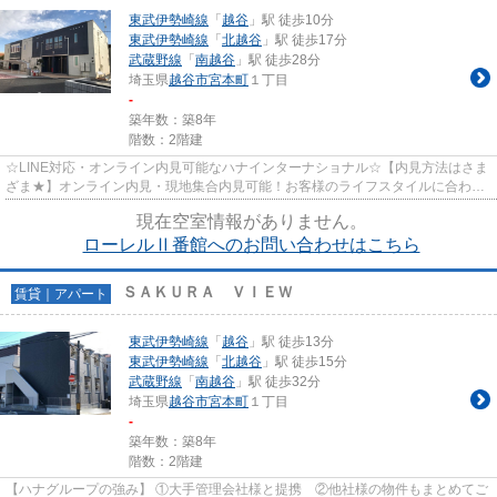
東武伊勢崎線
「
越谷
」駅 徒歩10分
東武伊勢崎線
「
北越谷
」駅 徒歩17分
武蔵野線
「
南越谷
」駅 徒歩28分
埼玉県
越谷市
宮本町
１丁目
-
築年数：築8年
階数：2階建
☆LINE対応・オンライン内見可能なハナインターナショナル☆【内見方法はさま
ざま★】オンライン内見・現地集合内見可能！お客様のライフスタイルに合わせ
てお部屋さがしができます♪
現在空室情報がありません。
ローレルⅡ番館へのお問い合わせはこちら
ＳＡＫＵＲＡ ＶＩＥＷ
賃貸｜アパート
東武伊勢崎線
「
越谷
」駅 徒歩13分
東武伊勢崎線
「
北越谷
」駅 徒歩15分
武蔵野線
「
南越谷
」駅 徒歩32分
埼玉県
越谷市
宮本町
１丁目
-
築年数：築8年
階数：2階建
【ハナグループの強み】 ①大手管理会社様と提携 ②他社様の物件もまとめてご