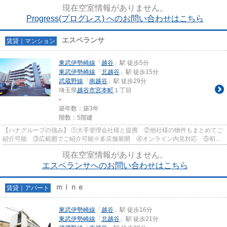
費用クレジット決済対応 【お部屋...
現在空室情報がありません。
Progress(プログレス) へのお問い合わせはこちら
エスペランサ
賃貸｜マンション
東武伊勢崎線
「
越谷
」駅 徒歩5分
東武伊勢崎線
「
北越谷
」駅 徒歩15分
武蔵野線
「
南越谷
」駅 徒歩29分
埼玉県
越谷市
宮本町
１丁目
-
築年数：築3年
階数：5階建
【ハナグループの強み】 ①大手管理会社様と提携 ②他社様の物件もまとめてご
紹介可能 ③広範囲でご紹介可能※多店舗展開 ④オンライン内見対応 ⑤初期
費用クレジット決済対応 【お部屋...
現在空室情報がありません。
エスペランサへのお問い合わせはこちら
ｍｉｎｅ
賃貸｜アパート
東武伊勢崎線
「
越谷
」駅 徒歩16分
東武伊勢崎線
「
北越谷
」駅 徒歩21分