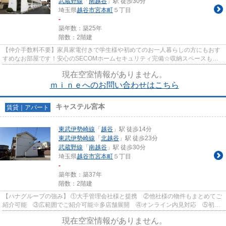
武蔵野線
「
南越谷
」駅 徒歩30分
埼玉県
越谷市
宮本町
５丁目
-
築年数：築25年
階数：2階建
【仲介手数料不要】家具家電付きで学生様や初めてのお一人暮らしの方にもおす
すめなお部屋です！安心のSECOMホームセキュリティ完備☆収納スペースも豊
富です(^^)/ 交通：東武伊勢崎・...
現在空室情報がありません。
ｍｉｎｅへのお問い合わせはこちら
キャステル宮本
賃貸｜アパート
東武伊勢崎線
「
越谷
」駅 徒歩14分
東武伊勢崎線
「
北越谷
」駅 徒歩23分
武蔵野線
「
南越谷
」駅 徒歩30分
埼玉県
越谷市
宮本町
５丁目
-
築年数：築37年
階数：2階建
【ハナグループの強み】 ①大手管理会社様と提携 ②他社様の物件もまとめてご
紹介可能 ③広範囲でご紹介可能※多店舗展開 ④オンライン内見対応 ⑤初期
費用クレジット決済対応 【お部屋...
現在空室情報がありません。