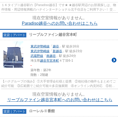
１Ｋタイプ☆越谷駅の【Paradiso越谷】です★ ★越谷駅周辺のお部屋探しは、物
件情報・周辺情報満載のハナインターナショナル北千住店をご利用下さい！ 交
通：東武伊勢崎線・【越谷駅】...
現在空室情報がありません。
Paradiso越谷へのお問い合わせはこちら
リーブルファイン越谷宮本町
賃貸｜アパート
東武伊勢崎線
「
越谷
」駅 徒歩16分
東武伊勢崎線
「
新越谷
」駅 徒歩23分
武蔵野線
「
南越谷
」駅 徒歩24分
埼玉県
越谷市
宮本町
４丁目6-1
-
築年数：築2年
階数：2階建
【ハナグループの強み】 ①大手管理会社様と提携 ②他社様の物件もまとめてご
紹介可能 ③広範囲でご紹介可能※多店舗展開 ④オンライン内見対応 ⑤初期
費用クレジット決済対応 【お部屋...
現在空室情報がありません。
リーブルファイン越谷宮本町へのお問い合わせはこちら
ローレルⅡ番館
賃貸｜アパート