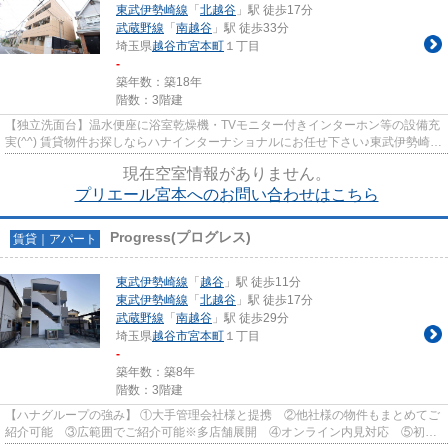
東武伊勢崎線
「
北越谷
」駅 徒歩17分
武蔵野線
「
南越谷
」駅 徒歩33分
埼玉県
越谷市
宮本町
１丁目
-
築年数：築18年
階数：3階建
【独立洗面台】温水便座に浴室乾燥機・TVモニター付きインターホン等の設備充
実(^^) 賃貸物件お探しならハナインターナショナルにお任せ下さい♪東武伊勢崎線
【越谷駅】徒歩9分/越谷市...
現在空室情報がありません。
プリエール宮本へのお問い合わせはこちら
Progress(プログレス)
賃貸｜アパート
東武伊勢崎線
「
越谷
」駅 徒歩11分
東武伊勢崎線
「
北越谷
」駅 徒歩17分
武蔵野線
「
南越谷
」駅 徒歩29分
埼玉県
越谷市
宮本町
１丁目
-
築年数：築8年
階数：3階建
【ハナグループの強み】 ①大手管理会社様と提携 ②他社様の物件もまとめてご
紹介可能 ③広範囲でご紹介可能※多店舗展開 ④オンライン内見対応 ⑤初期