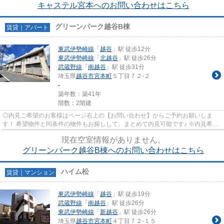
キャステル宮本へのお問い合わせはこちら
グリーンパーク越谷B棟
賃貸｜アパート
東武伊勢崎線
「
越谷
」駅 徒歩12分
東武伊勢崎線
「
北越谷
」駅 徒歩26分
武蔵野線
「
南越谷
」駅 徒歩31分
埼玉県
越谷市
宮本町
５丁目７２-２
-
築年数：築41年
階数：2階建
◎内見ご希望のお客様はページ右上の【お問い合わせ】からご予約お願いしま
す！ 希望物件と同条件の物件もお探しして、まとめて内見可能です♪ ※内見希望
のお客様は電話番号の入力もお願...
現在空室情報がありません。
グリーンパーク越谷B棟へのお問い合わせはこちら
ハイム松
賃貸｜マンション
東武伊勢崎線
「
越谷
」駅 徒歩19分
武蔵野線
「
南越谷
」駅 徒歩26分
東武伊勢崎線
「
新越谷
」駅 徒歩26分
埼玉県
越谷市
宮本町
４丁目７２-１５