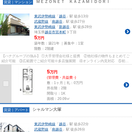
ＭＥＺＯＮＥＴ ＫＡＺＡＭＩＤＯＲＩ
賃貸｜マンション
東武伊勢崎線
「
越谷
」駅 徒歩13分
武蔵野線
「
南越谷
」駅 徒歩27分
東武伊勢崎線
「
新越谷
」駅 徒歩28分
埼玉県
越谷市
宮本町
３丁目
5
万円
築年数：築21年 ｜募集中：
1室
階数：2階建
【ハナグループの強み】 ①大手管理会社様と提携 ②他社様の物件もまとめてご
紹介可能 ③広範囲でご紹介可能※多店舗展開 ④オンライン内見対応 ⑤初期
費用クレジット決済対応 【お部屋...
5
万
円
(管理費・共益費 -)
敷：1ヶ月｜礼：0万円
所在階：2階
間取り：1K
面積：20.09㎡
シャルマン大塚
賃貸｜アパート
東武伊勢崎線
「
越谷
」駅 徒歩22分
武蔵野線
「
南越谷
」駅 徒歩26分