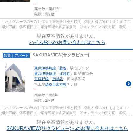
-
築年数：築34年
階数：3階建
【ハナグループの強み】 ①大手管理会社様と提携 ②他社様の物件もまとめてご
紹介可能 ③広範囲でご紹介可能※多店舗展開 ④オンライン内見対応 ⑤初期
費用クレジット決済対応 【お部屋...
現在空室情報がありません。
ハイム松へのお問い合わせはこちら
SAKURA VIEW(サクラビュー)
賃貸｜アパート
東武伊勢崎線
「
越谷
」駅 徒歩13分
東武伊勢崎線
「
北越谷
」駅 徒歩15分
武蔵野線
「
南越谷
」駅 徒歩31分
埼玉県
越谷市
宮本町
１丁目
-
築年数：築8年
階数：2階建
【ハナグループの強み】 ①大手管理会社様と提携 ②他社様の物件もまとめてご
紹介可能 ③広範囲でご紹介可能※多店舗展開 ④オンライン内見対応 ⑤初期
費用クレジット決済対応 【お部屋...
現在空室情報がありません。
SAKURA VIEW(サクラビュー)へのお問い合わせはこちら