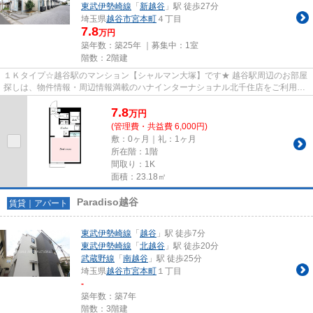
東武伊勢崎線
「
新越谷
」駅 徒歩27分
埼玉県
越谷市
宮本町
４丁目
7.8
万円
築年数：築25年 ｜募集中：
1室
階数：2階建
１Ｋタイプ☆越谷駅のマンション【シャルマン大塚】です★ 越谷駅周辺のお部屋
探しは、物件情報・周辺情報満載のハナインターナショナル北千住店をご利用下
さい！ 交通：東武伊勢崎線・...
7.8
万
円
(管理費・共益費 6,000円)
敷：0ヶ月｜礼：1ヶ月
所在階：1階
間取り：1K
面積：23.18㎡
Paradiso越谷
賃貸｜アパート
東武伊勢崎線
「
越谷
」駅 徒歩7分
東武伊勢崎線
「
北越谷
」駅 徒歩20分
武蔵野線
「
南越谷
」駅 徒歩25分
埼玉県
越谷市
宮本町
１丁目
-
築年数：築7年
階数：3階建