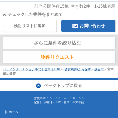
該当公開件数
15
棟 空き数
2
件
1-15
棟表示
チェックした物件をまとめて
検討リストに追加
お問い合わせ
さらに条件を絞り込む
物件リクエスト
ハナインターナショナル北千住本店TOP
>
(賃貸)地域から探す
>
越谷市
>
宮本
町の賃貸
ページトップに戻る
営業時間:１０：００ ～ １８：００
定休日:水曜日・ＧＷ・夏季・年末年始
ホーム