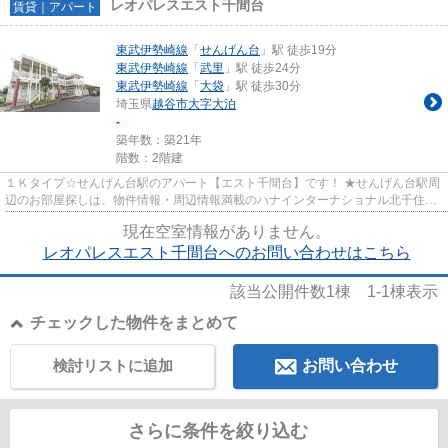
レオパレスエスト千間台
賃貸｜アパート
東武伊勢崎線
「
せんげん台
」駅 徒歩19分
東武伊勢崎線
「
武里
」駅 徒歩24分
東武伊勢崎線
「
大袋
」駅 徒歩30分
埼玉県
越谷市
大字大泊
-
築年数：築21年
階数：2階建
１Ｋタイプ☆せんげん台駅のアパート【エスト千間台】です！ ★せんげん台駅周
辺のお部屋探しは、物件情報・周辺情報満載のハナインターナショナル北千住店
をご利用下さい！ 交通：東武...
現在空室情報がありません。
レオパレスエスト千間台へのお問い合わせはこちら
該当公開件数
1
棟
1-1
棟表示
チェックした物件をまとめて
検討リストに追加
お問い合わせ
さらに条件を絞り込む