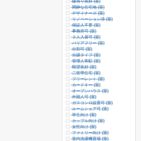
陽当り良好 (
室)
閑静な住宅地 (
室)
デザイナーズ (
室)
リノベーション済 (
室)
保証人不要 (
室)
事務所可 (
室)
２人入居可 (
室)
バリアフリー (
室)
分割可 (
室)
分譲タイプ (
室)
管理人常駐 (
室)
眺望良好 (
室)
二世帯住宅 (
室)
フリーレント (
室)
カードキー (
室)
オープンハウス (
室)
外国人可 (
室)
ガスコンロ設置可 (
室)
ルームシェア可 (
室)
学生向け (
室)
カップル向け (
室)
女性向け (
室)
ファミリー向け (
室)
室内洗濯機置場 (
室)