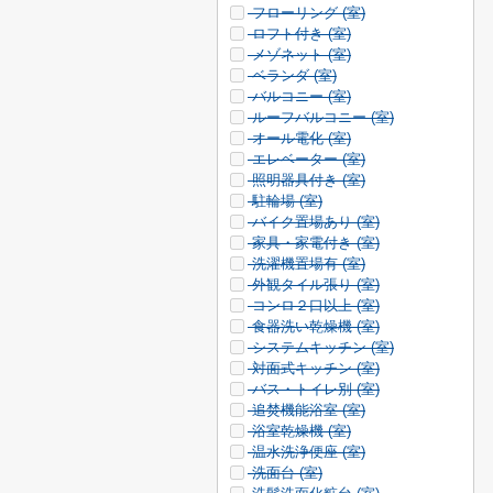
フローリング (
室)
ロフト付き (
室)
メゾネット (
室)
ベランダ (
室)
バルコニー (
室)
ルーフバルコニー (
室)
オール電化 (
室)
エレベーター (
室)
照明器具付き (
室)
駐輪場 (
室)
バイク置場あり (
室)
家具・家電付き (
室)
洗濯機置場有 (
室)
外観タイル張り (
室)
コンロ２口以上 (
室)
食器洗い乾燥機 (
室)
システムキッチン (
室)
対面式キッチン (
室)
バス・トイレ別 (
室)
追焚機能浴室 (
室)
浴室乾燥機 (
室)
温水洗浄便座 (
室)
洗面台 (
室)