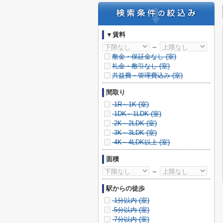
▼賃料
～
敷金・保証金なし (
室)
礼金・敷引なし (
室)
共益費・管理費込み (
室)
間取り
1R～1K (
室)
1DK～1LDK (
室)
2K～2LDK (
室)
3K～3LDK (
室)
4K～4LDK以上 (
室)
面積
～
駅からの徒歩
1分以内 (
室)
5分以内 (
室)
7分以内 (
室)