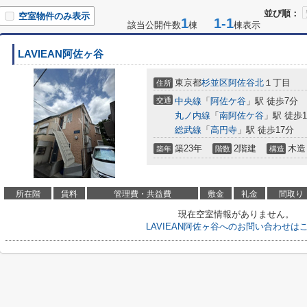
並び順：
空室物件のみ表示
1
1-1
該当公開件数
棟
棟表示
LAVIEAN阿佐ヶ谷
東京都
杉並区
阿佐谷北
１丁目
住所
交通
中央線
「
阿佐ケ谷
」駅 徒歩7分
丸ノ内線
「
南阿佐ケ谷
」駅 徒歩1
総武線
「
高円寺
」駅 徒歩17分
築23年
2階建
木造
築年
階数
構造
所在階
賃料
管理費・共益費
敷金
礼金
間取り
現在空室情報がありません。
LAVIEAN阿佐ヶ谷へのお問い合わせは