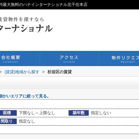
料最大無料のハナインターナショナル北千住本店
>
(賃貸)地域から探す
>
杉並区の賃貸
細かいエリアに絞って見る。
面積
下限なし～上限なし
築年数
指定しない
間取り
指定なし