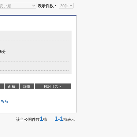
表示件数：
6分
面積
詳細
検討リスト
こちら
1
1-1
該当公開件数
棟
棟表示