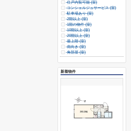
住戸内覧可能 (
室)
コンシェルジュサービス (
室)
駐車場あり (
室)
2階以上 (
室)
1階の物件 (
室)
10階以上 (
室)
20階以上 (
室)
最上階 (
室)
南向き (
室)
角部屋 (
室)
新着物件