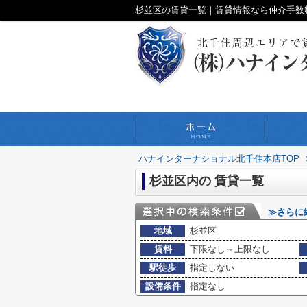
杉並区の賃貸一覧｜賃貸情報なら仲介手数
ハナインターナショナル北千住本店TOP
杉並区内の 賃貸一覧
≫さらに
地域
杉並区
賃料
下限なし～上限なし
駅徒歩
指定しない
設備条件
指定なし