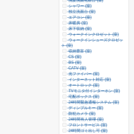
洗髪洗面化粧台 (
室)
シャワー (
室)
独立洗面台 (
室)
エアコン (
室)
床暖房 (
室)
床下収納 (
室)
ウォークインクロゼット (
室)
ウォークインシューズクロゼッ
ト (
室)
収納豊富 (
室)
CS (
室)
BS (
室)
CATV (
室)
光ファイバー (
室)
インターネット対応 (
室)
オートロック (
室)
TVモニタ付インターホン (
室)
宅配ボックス (
室)
24時間緊急通報システム (
室)
ディンプルキー (
室)
防犯カメラ (
室)
24時間有人管理 (
室)
フロントサービス (
室)
24時間ゴミ出し可 (
室)