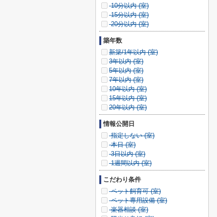
10分以内 (
室)
15分以内 (
室)
20分以内 (
室)
築年数
新築/1年以内 (
室)
3年以内 (
室)
5年以内 (
室)
7年以内 (
室)
10年以内 (
室)
15年以内 (
室)
20年以内 (
室)
情報公開日
指定しない (
室)
本日 (
室)
3日以内 (
室)
1週間以内 (
室)
こだわり条件
ペット飼育可 (
室)
ペット専用設備 (
室)
楽器相談 (
室)