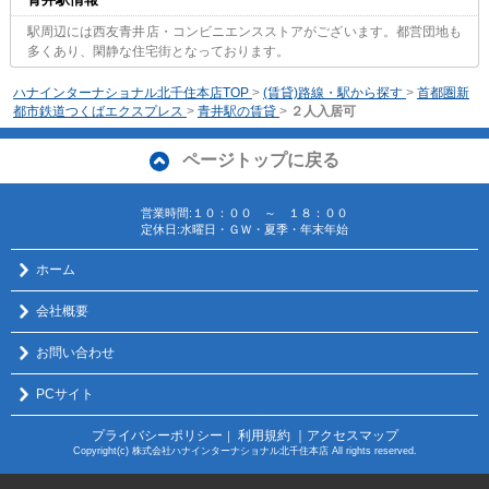
駅周辺には西友青井店・コンビニエンスストアがございます。都営団地も
多くあり、閑静な住宅街となっております。
ハナインターナショナル北千住本店TOP
>
(賃貸)路線・駅から探す
>
首都圏新
都市鉄道つくばエクスプレス
>
青井駅の賃貸
>
２人入居可
ページトップに戻る
営業時間:１０：００ ～ １８：００
定休日:水曜日・ＧＷ・夏季・年末年始
ホーム
会社概要
お問い合わせ
PCサイト
プライバシーポリシー
利用規約
｜アクセスマップ
｜
Copyright(c) 株式会社ハナインターナショナル北千住本店 All rights reserved.