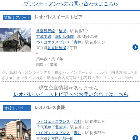
ヴァンテ・アンへのお問い合わせはこちら
レオパレスイーストピア
賃貸｜アパート
常磐緩行線
「
綾瀬
」駅 徒歩7分
京成本線
「
堀切菖蒲園
」駅 徒歩21分
つくばエクスプレス
「
青井
」駅 徒歩28分
東京都
足立区
綾瀬
２丁目
-
築年数：築18年
階数：2階建
☆LINE対応・オンライン内見可能なハナインターナショナル☆【内見方法はさま
ざま★】オンライン内見・現地集合内見可能！お客様のライフスタイルに合わせ
てお部屋さがしができます♪
現在空室情報がありません。
レオパレスイーストピアへのお問い合わせはこちら
レオパレス参愛
賃貸｜アパート
つくばエクスプレス
「
六町
」駅 徒歩15分
千代田線
「
北綾瀬
」駅 徒歩13分
つくばエクスプレス
「
青井
」駅 徒歩27分
東京都
足立区
北加平町