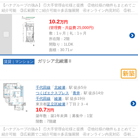
【ハナグループの強み】 ①大手管理会社様と提携 ②他社様の物件もまとめてご
紹介可能 ③広範囲でご紹介可能※多店舗展開 ④オンライン内見対応 ⑤初期
費用クレジット決済対応 【お部屋...
10.2
万
円
(管理費・共益費 25,000円)
敷：1ヶ月｜礼：1ヶ月
所在階：2階
間取り：1LDK
面積：30.71㎡
ガリシア北綾瀬Ⅱ
賃貸｜マンション
千代田線
「
北綾瀬
」駅 徒歩5分
つくばエクスプレス
「
青井
」駅 徒歩14分
千代田線
「
綾瀬
」駅 徒歩19分
東京都
足立区
綾瀬
７丁目２３-４
10.7
万円
築年数：築1年未満 ｜募集中：
1室
階数：7階建
【ハナグループの強み】 ①大手管理会社様と提携 ②他社様の物件もまとめてご
紹介可能 ③広範囲でご紹介可能※多店舗展開 ④オンライン内見対応 ⑤初期