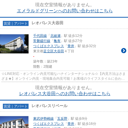
費用クレジット決済対応 【お部屋...
現在空室情報がありません。
エメラルドグリーンへのお問い合わせはこちら
レオパレス大谷田
賃貸｜アパート
千代田線
「
北綾瀬
」駅 徒歩12分
常磐緩行線
「
亀有
」駅 徒歩27分
つくばエクスプレス
「
青井
」駅 徒歩32分
東京都
足立区
大谷田
４丁目
-
築年数：築23年
階数：2階建
☆LINE対応・オンライン内見可能なハナインターナショナル☆【内見方法はさま
ざま★】オンライン内見・現地集合内見可能！お客様のライフスタイルに合わせ
てお部屋さがしができます♪
現在空室情報がありません。
レオパレス大谷田へのお問い合わせはこちら
レオパレスリベール
賃貸｜アパート
東武伊勢崎線
「
五反野
」駅 徒歩9分
つくばエクスプレス
「
青井
」駅 徒歩16分