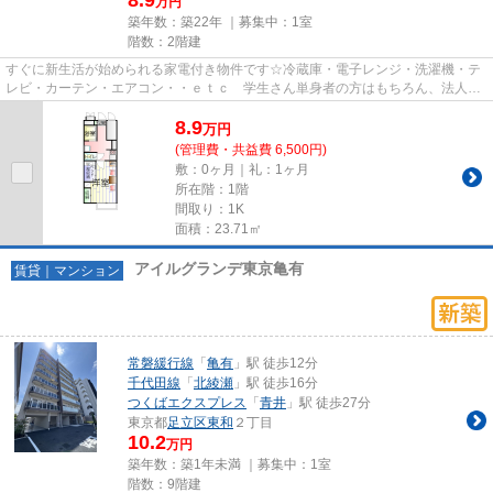
8.9
万円
築年数：築22年 ｜募集中：
1室
階数：2階建
すぐに新生活が始められる家電付き物件です☆冷蔵庫・電子レンジ・洗濯機・テ
レビ・カーテン・エアコン・・ｅｔｃ 学生さん単身者の方はもちろん、法人様
の社宅としてもご利用頂けます...
8.9
万
円
(管理費・共益費 6,500円)
敷：0ヶ月｜礼：1ヶ月
所在階：1階
間取り：1K
面積：23.71㎡
アイルグランデ東京亀有
賃貸｜マンション
常磐緩行線
「
亀有
」駅 徒歩12分
千代田線
「
北綾瀬
」駅 徒歩16分
つくばエクスプレス
「
青井
」駅 徒歩27分
東京都
足立区
東和
２丁目
10.2
万円
築年数：築1年未満 ｜募集中：
1室
階数：9階建