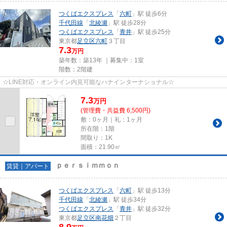
つくばエクスプレス
「
六町
」駅 徒歩6分
千代田線
「
北綾瀬
」駅 徒歩28分
つくばエクスプレス
「
青井
」駅 徒歩25分
東京都
足立区
六町
３丁目
7.3
万円
築年数：築13年 ｜募集中：
1室
階数：2階建
☆LINE対応・オンライン内見可能なハナインターナショナル☆
7.3
万
円
(管理費・共益費 6,500円)
敷：0ヶ月｜礼：1ヶ月
所在階：1階
間取り：1K
面積：21.90㎡
ｐｅｒｓｉｍｍｏｎ
賃貸｜アパート
つくばエクスプレス
「
六町
」駅 徒歩13分
千代田線
「
北綾瀬
」駅 徒歩34分
つくばエクスプレス
「
青井
」駅 徒歩32分
東京都
足立区
南花畑
２丁目