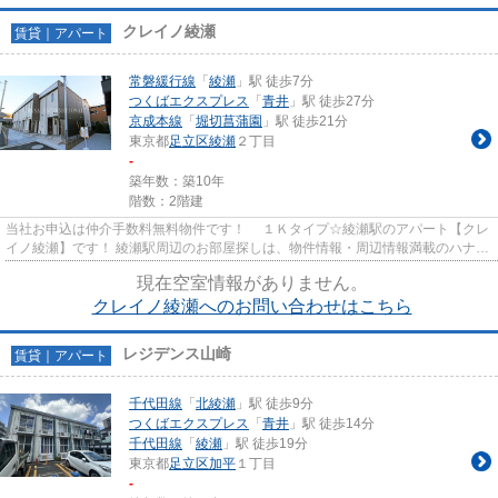
クレイノ綾瀬
賃貸｜アパート
常磐緩行線
「
綾瀬
」駅 徒歩7分
つくばエクスプレス
「
青井
」駅 徒歩27分
京成本線
「
堀切菖蒲園
」駅 徒歩21分
東京都
足立区
綾瀬
２丁目
-
築年数：築10年
階数：2階建
当社お申込は仲介手数料無料物件です！ １Ｋタイプ☆綾瀬駅のアパート【クレ
イノ綾瀬】です！ 綾瀬駅周辺のお部屋探しは、物件情報・周辺情報満載のハナイ
ンターナショナル北千住店を...
現在空室情報がありません。
クレイノ綾瀬へのお問い合わせはこちら
レジデンス山崎
賃貸｜アパート
千代田線
「
北綾瀬
」駅 徒歩9分
つくばエクスプレス
「
青井
」駅 徒歩14分
千代田線
「
綾瀬
」駅 徒歩19分
東京都
足立区
加平
１丁目
-