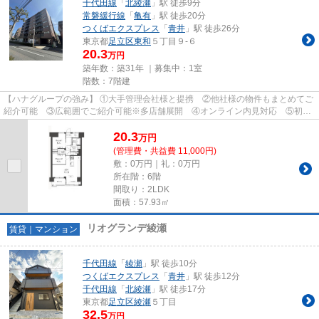
千代田線
「
北綾瀬
」駅 徒歩9分
常磐緩行線
「
亀有
」駅 徒歩20分
つくばエクスプレス
「
青井
」駅 徒歩26分
東京都
足立区
東和
５丁目９-６
20.3
万円
築年数：築31年 ｜募集中：
1室
階数：7階建
【ハナグループの強み】 ①大手管理会社様と提携 ②他社様の物件もまとめてご
紹介可能 ③広範囲でご紹介可能※多店舗展開 ④オンライン内見対応 ⑤初期
費用クレジット決済対応 【お部屋...
20.3
万
円
(管理費・共益費 11,000円)
敷：0万円｜礼：0万円
所在階：6階
間取り：2LDK
面積：57.93㎡
リオグランデ綾瀬
賃貸｜マンション
千代田線
「
綾瀬
」駅 徒歩10分
つくばエクスプレス
「
青井
」駅 徒歩12分
千代田線
「
北綾瀬
」駅 徒歩17分
東京都
足立区
綾瀬
５丁目
32.5
万円