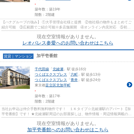
-
築年数：築19年
階数：2階建
【ハナグループの強み】 ①大手管理会社様と提携 ②他社様の物件もまとめてご
紹介可能 ③広範囲でご紹介可能※多店舗展開 ④オンライン内見対応 ⑤初期
費用クレジット決済対応 【お部屋...
現在空室情報がありません。
レオパレス参愛へのお問い合わせはこちら
加平壱番館
賃貸｜マンション
千代田線
「
北綾瀬
」駅 徒歩16分
つくばエクスプレス
「
六町
」駅 徒歩13分
つくばエクスプレス
「
青井
」駅 徒歩24分
東京都
足立区
北加平町
-
築年数：築17年
階数：2階建
当社お申込は仲介手数料無料物件です！ １Ｋタイプ☆北綾瀬駅のアパート【加
平壱番館】です！ ★北綾瀬駅周辺のお部屋探しは、物件情報・周辺情報満載のハ
ナインターナショナル北千住店...
現在空室情報がありません。
加平壱番館へのお問い合わせはこちら