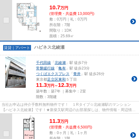
費用クレジット決済対応 【お部屋...
10.7
万
円
(管理費・共益費 13,000円)
敷：0万円｜礼：0万円
所在階：7階
間取り：1DK
面積：25.69㎡
ハピネス北綾瀬
賃貸｜アパート
千代田線
「
北綾瀬
」駅 徒歩7分
常磐緩行線
「
亀有
」駅 徒歩23分
つくばエクスプレス
「
青井
」駅 徒歩26分
東京都
足立区
東和
５丁目
11.3
12.3
万円～
万円
築年数：築7年 ｜募集中：
2室
階数：3階建
当社お申込は仲介手数料無料物件です！ １Rタイプ☆北綾瀬駅のマンション
【ハピネス北綾瀬】です！★新柴又駅周辺のお部屋探しは、物件情報・周辺情報
満載のハナインターナショナル北千...
11.3
万
円
(管理費・共益費 6,500円)
敷：0ヶ月｜礼：1ヶ月
所在階：1階