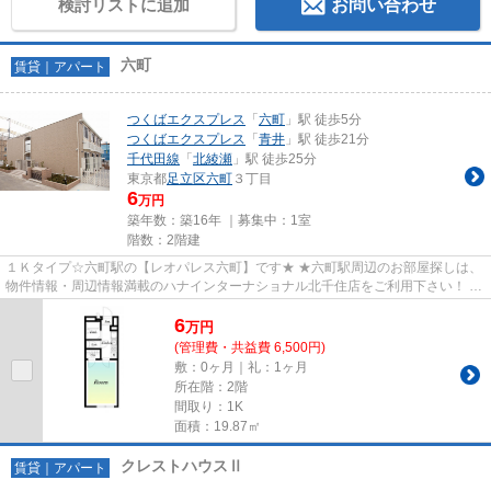
検討リストに追加
お問い合わせ
六町
賃貸｜アパート
つくばエクスプレス
「
六町
」駅 徒歩5分
つくばエクスプレス
「
青井
」駅 徒歩21分
千代田線
「
北綾瀬
」駅 徒歩25分
東京都
足立区
六町
３丁目
6
万円
築年数：築16年 ｜募集中：
1室
階数：2階建
１Ｋタイプ☆六町駅の【レオパレス六町】です★ ★六町駅周辺のお部屋探しは、
物件情報・周辺情報満載のハナインターナショナル北千住店をご利用下さい！ 交
通：つくばエクスプレス線・...
6
万
円
(管理費・共益費 6,500円)
敷：0ヶ月｜礼：1ヶ月
所在階：2階
間取り：1K
面積：19.87㎡
クレストハウスⅡ
賃貸｜アパート