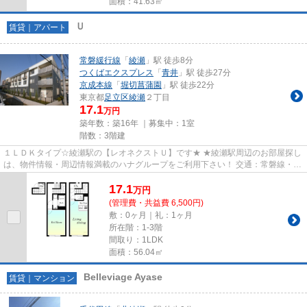
面積：41.63㎡
Ｕ
賃貸｜アパート
常磐緩行線
「
綾瀬
」駅 徒歩8分
つくばエクスプレス
「
青井
」駅 徒歩27分
京成本線
「
堀切菖蒲園
」駅 徒歩22分
東京都
足立区
綾瀬
２丁目
17.1
万円
築年数：築16年 ｜募集中：
1室
階数：3階建
１ＬＤＫタイプ☆綾瀬駅の【レオネクストＵ】です★ ★綾瀬駅周辺のお部屋探し
は、物件情報・周辺情報満載のハナグループをご利用下さい！ 交通：常磐線・千
代田線・【綾瀬駅】徒歩8分...
17.1
万
円
(管理費・共益費 6,500円)
敷：0ヶ月｜礼：1ヶ月
所在階：1-3階
間取り：1LDK
面積：56.04㎡
Belleviage Ayase
賃貸｜マンション