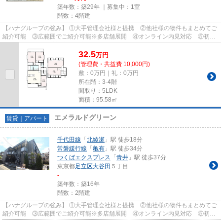
築年数：築29年 ｜募集中：
1室
階数：4階建
【ハナグループの強み】 ①大手管理会社様と提携 ②他社様の物件もまとめてご
紹介可能 ③広範囲でご紹介可能※多店舗展開 ④オンライン内見対応 ⑤初期
費用クレジット決済対応 【お部屋...
32.5
万
円
(管理費・共益費 10,000円)
敷：0万円｜礼：0万円
所在階：3-4階
間取り：5LDK
面積：95.58㎡
エメラルドグリーン
賃貸｜アパート
千代田線
「
北綾瀬
」駅 徒歩18分
常磐緩行線
「
亀有
」駅 徒歩34分
つくばエクスプレス
「
青井
」駅 徒歩37分
東京都
足立区
大谷田
５丁目
-
築年数：築16年
階数：2階建
【ハナグループの強み】 ①大手管理会社様と提携 ②他社様の物件もまとめてご
紹介可能 ③広範囲でご紹介可能※多店舗展開 ④オンライン内見対応 ⑤初期