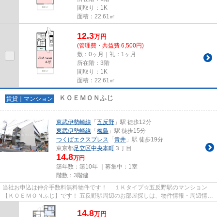
間取り：1K
面積：22.61㎡
12.3
万
円
(管理費・共益費 6,500円)
敷：0ヶ月｜礼：1ヶ月
所在階：3階
間取り：1K
面積：22.61㎡
ＫＯＥＭＯＮふじ
賃貸｜マンション
東武伊勢崎線
「
五反野
」駅 徒歩12分
東武伊勢崎線
「
梅島
」駅 徒歩15分
つくばエクスプレス
「
青井
」駅 徒歩19分
東京都
足立区
中央本町
３丁目
14.8
万円
築年数：築10年 ｜募集中：
1室
階数：3階建
当社お申込は仲介手数料無料物件です！ １Ｋタイプ☆五反野駅のマンション
【ＫＯＥＭＯＮふじ】です！ 五反野駅周辺のお部屋探しは、物件情報・周辺情報
満載のハナインターナショナル...
14.8
万
円