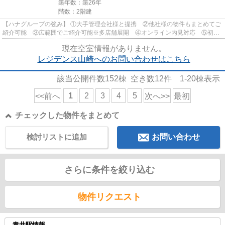
築年数：築26年
階数：2階建
【ハナグループの強み】 ①大手管理会社様と提携 ②他社様の物件もまとめてご
紹介可能 ③広範囲でご紹介可能※多店舗展開 ④オンライン内見対応 ⑤初期
費用クレジット決済対応 【お部屋...
現在空室情報がありません。
レジデンス山崎へのお問い合わせはこちら
該当公開件数
152
棟 空き数
12
件
1-20
棟表示
1
2
3
4
5
<<前へ
次へ>>
最初
チェックした物件をまとめて
検討リストに追加
お問い合わせ
さらに条件を絞り込む
物件リクエスト
青井駅情報