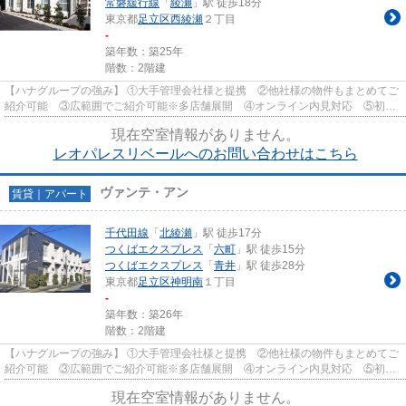
常磐緩行線
「
綾瀬
」駅 徒歩18分
東京都
足立区
西綾瀬
２丁目
-
築年数：築25年
階数：2階建
【ハナグループの強み】 ①大手管理会社様と提携 ②他社様の物件もまとめてご
紹介可能 ③広範囲でご紹介可能※多店舗展開 ④オンライン内見対応 ⑤初期
費用クレジット決済対応 【お部屋...
現在空室情報がありません。
レオパレスリベールへのお問い合わせはこちら
ヴァンテ・アン
賃貸｜アパート
千代田線
「
北綾瀬
」駅 徒歩17分
つくばエクスプレス
「
六町
」駅 徒歩15分
つくばエクスプレス
「
青井
」駅 徒歩28分
東京都
足立区
神明南
１丁目
-
築年数：築26年
階数：2階建
【ハナグループの強み】 ①大手管理会社様と提携 ②他社様の物件もまとめてご
紹介可能 ③広範囲でご紹介可能※多店舗展開 ④オンライン内見対応 ⑤初期
費用クレジット決済対応 【お部屋...
現在空室情報がありません。