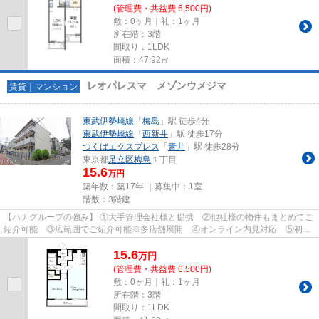
(管理費・共益費 6,500円)
敷：0ヶ月｜礼：1ヶ月
所在階：3階
間取り：1LDK
面積：47.92㎡
レオパレスマ メゾンウメジマ
賃貸｜マンション
東武伊勢崎線
「
梅島
」駅 徒歩4分
東武伊勢崎線
「
西新井
」駅 徒歩17分
つくばエクスプレス
「
青井
」駅 徒歩28分
東京都
足立区
梅島
１丁目
15.6
万円
築年数：築17年 ｜募集中：
1室
階数：3階建
【ハナグループの強み】 ①大手管理会社様と提携 ②他社様の物件もまとめてご
紹介可能 ③広範囲でご紹介可能※多店舗展開 ④オンライン内見対応 ⑤初期
費用クレジット決済対応 【お部屋...
15.6
万
円
(管理費・共益費 6,500円)
敷：0ヶ月｜礼：1ヶ月
所在階：3階
間取り：1LDK