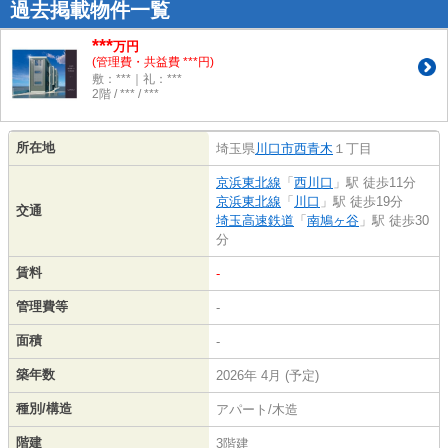
過去掲載物件一覧
***
万円
(管理費・共益費 ***円)
敷：***｜礼：***
2階 / *** / ***
所在地
埼玉県
川口市
西青木
１丁目
京浜東北線
「
西川口
」駅 徒歩11分
京浜東北線
「
川口
」駅 徒歩19分
交通
埼玉高速鉄道
「
南鳩ヶ谷
」駅 徒歩30
分
賃料
-
管理費等
-
面積
-
築年数
2026年 4月 (予定)
種別/構造
アパート/木造
階建
3階建