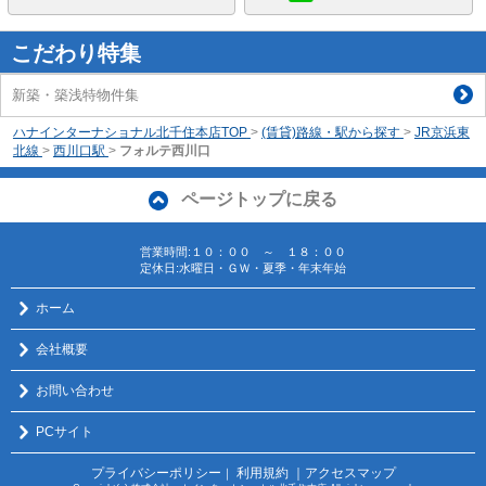
こだわり特集
新築・築浅特物件集
ハナインターナショナル北千住本店TOP
>
(賃貸)路線・駅から探す
>
JR京浜東
北線
>
西川口駅
>
フォルテ西川口
ページトップに戻る
営業時間:１０：００ ～ １８：００
定休日:水曜日・ＧＷ・夏季・年末年始
ホーム
会社概要
お問い合わせ
PCサイト
プライバシーポリシー
利用規約
｜アクセスマップ
｜