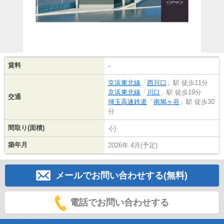
賃料
-
京浜東北線
「
西川口
」駅 徒歩11分
京浜東北線
「
川口
」駅 徒歩19分
交通
埼玉高速鉄道
「
南鳩ヶ谷
」駅 徒歩30
分
間取り(面積)
-(-)
築年月
2026年 4月(予定)
メールでお問い合わせする(無料)
電話でお問い合わせする