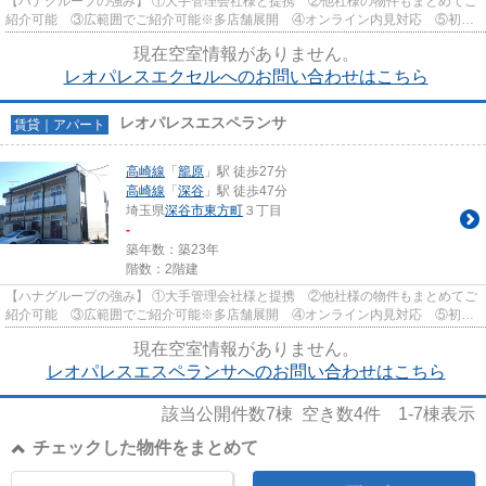
【ハナグループの強み】 ①大手管理会社様と提携 ②他社様の物件もまとめてご
紹介可能 ③広範囲でご紹介可能※多店舗展開 ④オンライン内見対応 ⑤初期
費用クレジット決済対応 【お部屋...
現在空室情報がありません。
レオパレスエクセルへのお問い合わせはこちら
レオパレスエスペランサ
賃貸｜アパート
高崎線
「
籠原
」駅 徒歩27分
高崎線
「
深谷
」駅 徒歩47分
埼玉県
深谷市
東方町
３丁目
-
築年数：築23年
階数：2階建
【ハナグループの強み】 ①大手管理会社様と提携 ②他社様の物件もまとめてご
紹介可能 ③広範囲でご紹介可能※多店舗展開 ④オンライン内見対応 ⑤初期
費用クレジット決済対応 【お部屋...
現在空室情報がありません。
レオパレスエスペランサへのお問い合わせはこちら
該当公開件数
7
棟 空き数
4
件
1-7
棟表示
チェックした物件をまとめて