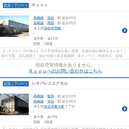
Ｒｙｏｕ
賃貸｜アパート
高崎線
「
深谷
」駅 徒歩24分
高崎線
「
岡部
」駅 徒歩35分
埼玉県
深谷市
宿根
-
築年数：築21年
階数：2階建
【ハナグループの強み】 ①大手管理会社様と提携 ②他社様の物件もまとめてご
紹介可能 ③広範囲でご紹介可能※多店舗展開 ④オンライン内見対応 ⑤初期
費用クレジット決済対応 【お部屋...
現在空室情報がありません。
Ｒｙｏｕへのお問い合わせはこちら
レオパレスエクセル
賃貸｜アパート
高崎線
「
籠原
」駅 徒歩33分
高崎線
「
深谷
」駅 徒歩46分
埼玉県
深谷市
東方町
２丁目
-
築年数：築26年
階数：2階建