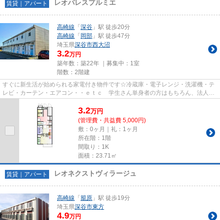
レオパレスプルミエ
賃貸｜アパート
高崎線
「
深谷
」駅 徒歩20分
高崎線
「
岡部
」駅 徒歩47分
埼玉県
深谷市
西大沼
3.2
万円
築年数：築22年 ｜募集中：
1室
階数：2階建
すぐに新生活が始められる家電付き物件です☆冷蔵庫・電子レンジ・洗濯機・テ
レビ・カーテン・エアコン・・ｅｔｃ 学生さん単身者の方はもちろん、法人様
の社宅としてもご利用頂けます...
3.2
万
円
(管理費・共益費 5,000円)
敷：0ヶ月｜礼：1ヶ月
所在階：1階
間取り：1K
面積：23.71㎡
レオネクストヴィラージュ
賃貸｜アパート
高崎線
「
籠原
」駅 徒歩19分
埼玉県
深谷市
東方
4.9
万円