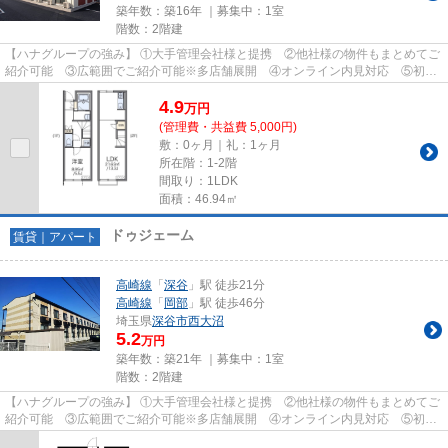
築年数：築16年 ｜募集中：
1室
階数：2階建
【ハナグループの強み】 ①大手管理会社様と提携 ②他社様の物件もまとめてご
紹介可能 ③広範囲でご紹介可能※多店舗展開 ④オンライン内見対応 ⑤初期
費用クレジット決済対応 【お部屋...
4.9
万
円
(管理費・共益費 5,000円)
敷：0ヶ月｜礼：1ヶ月
所在階：1-2階
間取り：1LDK
面積：46.94㎡
ドゥジェーム
賃貸｜アパート
高崎線
「
深谷
」駅 徒歩21分
高崎線
「
岡部
」駅 徒歩46分
埼玉県
深谷市
西大沼
5.2
万円
築年数：築21年 ｜募集中：
1室
階数：2階建
【ハナグループの強み】 ①大手管理会社様と提携 ②他社様の物件もまとめてご
紹介可能 ③広範囲でご紹介可能※多店舗展開 ④オンライン内見対応 ⑤初期
費用クレジット決済対応 【お部屋...