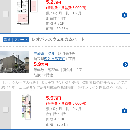
5.2
万
円
(管理費・共益費 5,000円)
敷：0ヶ月｜礼：1ヶ月
所在階：1階
間取り：1K
面積：20.28㎡
レオパレスウェルカムハート
賃貸｜アパート
高崎線
「
深谷
」駅 徒歩7分
埼玉県
深谷市
稲荷町
１丁目
5.9
万円
築年数：築22年 ｜募集中：
1室
階数：2階建
【ハナグループの強み】 ①大手管理会社様と提携 ②他社様の物件もまとめてご
紹介可能 ③広範囲でご紹介可能※多店舗展開 ④オンライン内見対応 ⑤初期
費用クレジット決済対応 【お部屋...
5.9
万
円
(管理費・共益費 5,000円)
敷：0ヶ月｜礼：0ヶ月
所在階：1階
間取り：1K
面積：23.71㎡