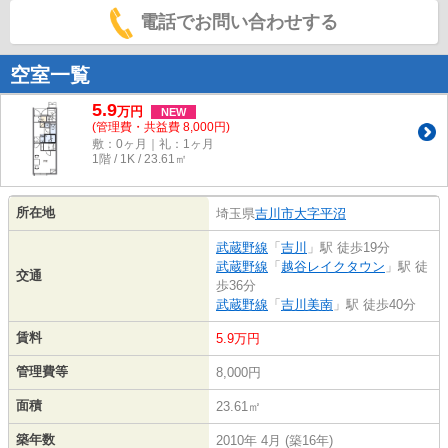
電話でお問い合わせする
空室一覧
5.9
万
円
NEW
(管理費・共益費 8,000円)
敷：0ヶ月｜礼：1ヶ月
1階 / 1K / 23.61㎡
所在地
埼玉県
吉川市
大字平沼
武蔵野線
「
吉川
」駅 徒歩19分
武蔵野線
「
越谷レイクタウン
」駅 徒
交通
歩36分
武蔵野線
「
吉川美南
」駅 徒歩40分
賃料
5.9万円
管理費等
8,000円
面積
23.61㎡
築年数
2010年 4月 (築16年)