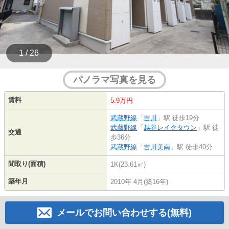
1 / 26
パノラマ写真を見る
賃料
5.9万円
武蔵野線
「
吉川
」駅 徒歩19分
武蔵野線
「
越谷レイクタウン
」駅 徒
交通
歩36分
武蔵野線
「
吉川美南
」駅 徒歩40分
間取り(面積)
1K(23.61㎡)
築年月
2010年 4月(築16年)
メールでお問い合わせする(無料)