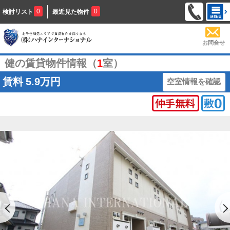
0
0
検討リスト
最近見た物件
お問合せ
健の賃貸物件情報（
1
室）
賃料
5.9万円
空室情報を確認