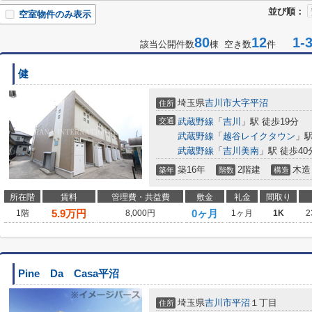
並び順：
空室物件のみ表示
80
12
1-3
該当公開件数
棟 空き数
件
健
埼玉県
吉川市
大字平沼
住所
交通
武蔵野線
「
吉川
」駅 徒歩19分
武蔵野線
「
越谷レイクタウン
」駅
武蔵野線
「
吉川美南
」駅 徒歩40
築16年
2階建
木造
築年
階数
構造
所在階
賃料
管理費・共益費
敷金
礼金
間取り
5.9
万円
0ヶ月
1階
8,000円
1ヶ月
1K
2
Pine Da Casa平沼
埼玉県
吉川市
平沼
１丁目
住所