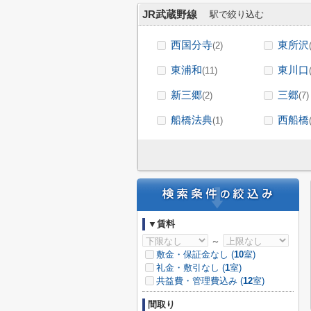
JR武蔵野線
駅で絞り込む
西国分寺
東所沢
(2)
東浦和
東川口
(11)
新三郷
三郷
(2)
(7)
船橋法典
西船橋
(1)
▼賃料
～
敷金・保証金なし (
10
室)
礼金・敷引なし (
1
室)
共益費・管理費込み (
12
室)
間取り