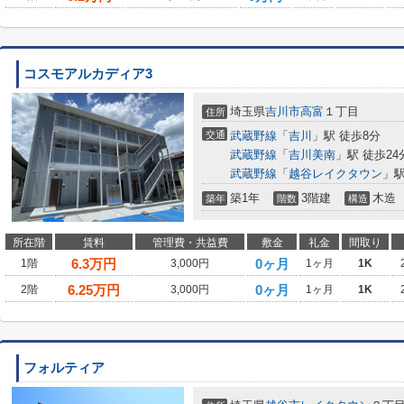
コスモアルカディア3
埼玉県
吉川市
高富
１丁目
住所
交通
武蔵野線
「
吉川
」駅 徒歩8分
武蔵野線
「
吉川美南
」駅 徒歩24
武蔵野線
「
越谷レイクタウン
」駅
築1年
3階建
木造
築年
階数
構造
所在階
賃料
管理費・共益費
敷金
礼金
間取り
6.3
万円
0ヶ月
1階
3,000円
1ヶ月
1K
6.25
万円
0ヶ月
2階
3,000円
1ヶ月
1K
フォルティア