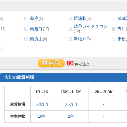
新座
西浦和
武蔵
(2)
(1)
(2)
越谷レイクタウン
南越谷
吉川
(11)
(17)
(12)
南流山
新松戸
東松
(6)
(6)
(3)
80
件が該当
吉川の家賃相場
1R～1K
1DK～1LDK
2K～2LDK
家賃相場
6.8万円
8.5万円
-
空室件数
10室
2室
-