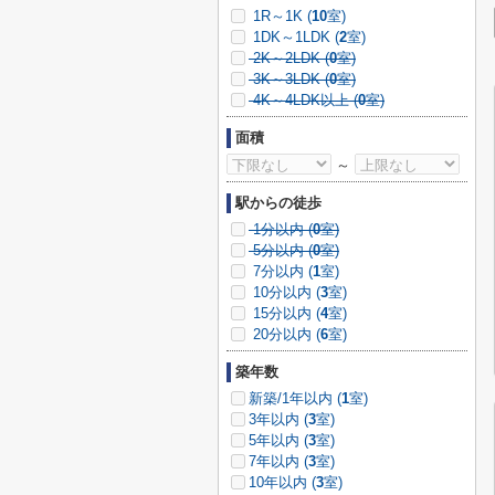
1R～1K (
10
室)
1DK～1LDK (
2
室)
2K～2LDK (
0
室)
3K～3LDK (
0
室)
4K～4LDK以上 (
0
室)
面積
～
駅からの徒歩
1分以内 (
0
室)
5分以内 (
0
室)
7分以内 (
1
室)
10分以内 (
3
室)
15分以内 (
4
室)
20分以内 (
6
室)
築年数
新築/1年以内 (
1
室)
3年以内 (
3
室)
5年以内 (
3
室)
7年以内 (
3
室)
10年以内 (
3
室)