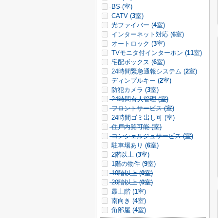
BS (
室)
CATV (
3
室)
光ファイバー (
4
室)
インターネット対応 (
6
室)
オートロック (
3
室)
TVモニタ付インターホン (
11
室)
宅配ボックス (
6
室)
24時間緊急通報システム (
2
室)
ディンプルキー (
2
室)
防犯カメラ (
3
室)
24時間有人管理 (
室)
フロントサービス (
室)
24時間ゴミ出し可 (
室)
住戸内覧可能 (
室)
コンシェルジュサービス (
室)
駐車場あり (
6
室)
2階以上 (
3
室)
1階の物件 (
9
室)
10階以上 (
0
室)
20階以上 (
0
室)
最上階 (
1
室)
南向き (
4
室)
角部屋 (
4
室)