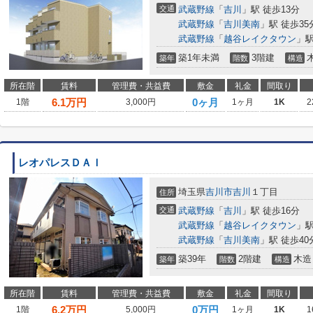
交通
武蔵野線
「
吉川
」駅 徒歩13分
武蔵野線
「
吉川美南
」駅 徒歩35
武蔵野線
「
越谷レイクタウン
」駅
築1年未満
3階建
築年
階数
構造
所在階
賃料
管理費・共益費
敷金
礼金
間取り
6.1
万円
0ヶ月
1階
3,000円
1ヶ月
1K
2
レオパレスＤＡＩ
埼玉県
吉川市
吉川
１丁目
住所
交通
武蔵野線
「
吉川
」駅 徒歩16分
武蔵野線
「
越谷レイクタウン
」駅
武蔵野線
「
吉川美南
」駅 徒歩40
築39年
2階建
木造
築年
階数
構造
所在階
賃料
管理費・共益費
敷金
礼金
間取り
6.2
万円
0万円
1階
5,000円
1ヶ月
1K
1