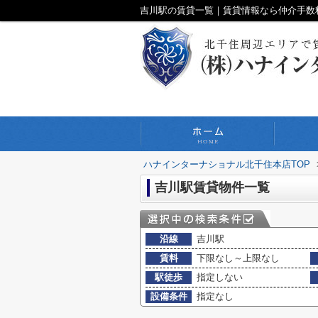
吉川駅の賃貸一覧｜賃貸情報なら仲介手数
ハナインターナショナル北千住本店TOP
吉川駅賃貸物件一覧
沿線
吉川駅
賃料
下限なし～上限なし
駅徒歩
指定しない
設備条件
指定なし