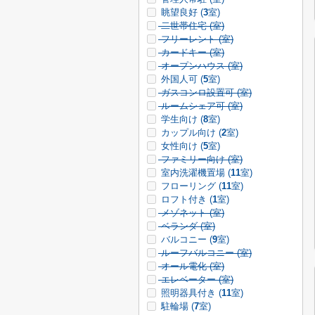
眺望良好 (
3
室)
二世帯住宅 (
室)
フリーレント (
室)
カードキー (
室)
オープンハウス (
室)
外国人可 (
5
室)
ガスコンロ設置可 (
室)
ルームシェア可 (
室)
学生向け (
8
室)
カップル向け (
2
室)
女性向け (
5
室)
ファミリー向け (
室)
室内洗濯機置場 (
11
室)
フローリング (
11
室)
ロフト付き (
1
室)
メゾネット (
室)
ベランダ (
室)
バルコニー (
9
室)
ルーフバルコニー (
室)
オール電化 (
室)
エレベーター (
室)
照明器具付き (
11
室)
駐輪場 (
7
室)