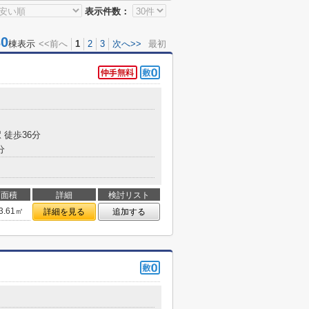
表示件数：
0
棟表示
<<前へ
1
2
3
次へ>>
最初
 徒歩36分
分
面積
詳細
検討リスト
3.61㎡
詳細を見る
追加する