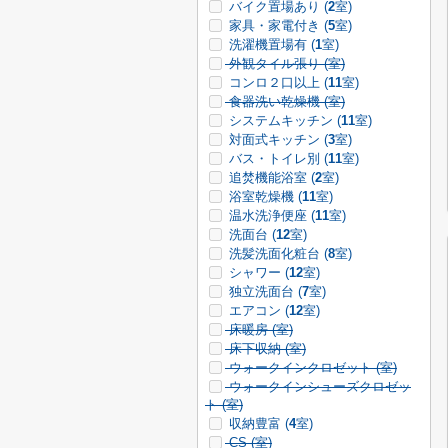
バイク置場あり (
2
室)
家具・家電付き (
5
室)
洗濯機置場有 (
1
室)
外観タイル張り (
室)
コンロ２口以上 (
11
室)
食器洗い乾燥機 (
室)
システムキッチン (
11
室)
対面式キッチン (
3
室)
バス・トイレ別 (
11
室)
追焚機能浴室 (
2
室)
浴室乾燥機 (
11
室)
温水洗浄便座 (
11
室)
洗面台 (
12
室)
洗髪洗面化粧台 (
8
室)
シャワー (
12
室)
独立洗面台 (
7
室)
エアコン (
12
室)
床暖房 (
室)
床下収納 (
室)
ウォークインクロゼット (
室)
ウォークインシューズクロゼッ
ト (
室)
収納豊富 (
4
室)
CS (
室)