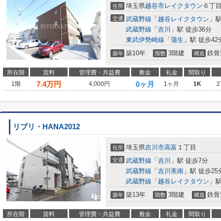
埼玉県
越谷市
レイクタウン
６丁
住所
交通
武蔵野線
「
越谷レイクタウン
」駅
武蔵野線
「
吉川
」駅 徒歩36分
東武伊勢崎線
「
蒲生
」駅 徒歩42
築10年
3階建
鉄骨
築年
階数
構造
所在階
賃料
管理費・共益費
敷金
礼金
間取り
7.4
万円
0ヶ月
1階
4,000円
1ヶ月
1K
2
リブリ・HANA2012
埼玉県
吉川市
高富
１丁目
住所
交通
武蔵野線
「
吉川
」駅 徒歩7分
武蔵野線
「
吉川美南
」駅 徒歩25
武蔵野線
「
越谷レイクタウン
」駅
築13年
3階建
鉄骨
築年
階数
構造
所在階
賃料
管理費・共益費
敷金
礼金
間取り