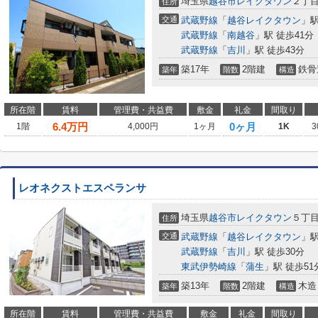
埼玉県
越谷市
レイクタウン
２丁
住所
交通
武蔵野線
「
越谷レイクタウン
」駅
武蔵野線
「
南越谷
」駅 徒歩41分
武蔵野線
「
吉川
」駅 徒歩43分
築17年
2階建
鉄骨
築年
階数
構造
所在階
賃料
管理費・共益費
敷金
礼金
間取り
6.4
万円
0ヶ月
1階
4,000円
1ヶ月
1K
3
レオネクストエスペランサ
埼玉県
越谷市
レイクタウン
５丁
住所
交通
武蔵野線
「
越谷レイクタウン
」駅
武蔵野線
「
吉川
」駅 徒歩30分
東武伊勢崎線
「
蒲生
」駅 徒歩51
築13年
2階建
木造
築年
階数
構造
所在階
賃料
管理費・共益費
敷金
礼金
間取り