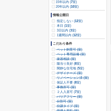
15年以内 (
7
室)
20年以内 (
10
室)
情報公開日
指定しない (
12
室)
本日 (
1
室)
3日以内 (
3
室)
1週間以内 (
12
室)
こだわり条件
ペット飼育可 (
室)
ペット専用設備 (
室)
楽器相談 (
室)
陽当り良好 (
8
室)
閑静な住宅地 (
5
室)
デザイナーズ (
室)
リノベーション済 (
室)
保証人不要 (
8
室)
事務所可 (
室)
２人入居可 (
7
室)
バリアフリー (
室)
分割可 (
室)
分譲タイプ (
室)
管理人常駐 (
室)