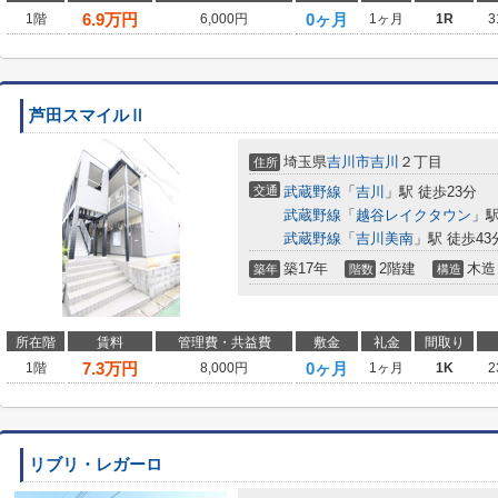
6.9
万円
0ヶ月
1階
6,000円
1ヶ月
1R
3
芦田スマイルⅡ
埼玉県
吉川市
吉川
２丁目
住所
交通
武蔵野線
「
吉川
」駅 徒歩23分
武蔵野線
「
越谷レイクタウン
」駅
武蔵野線
「
吉川美南
」駅 徒歩43
築17年
2階建
木造
築年
階数
構造
所在階
賃料
管理費・共益費
敷金
礼金
間取り
7.3
万円
0ヶ月
1階
8,000円
1ヶ月
1K
2
リブリ・レガーロ