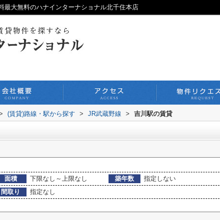
料最大無料のハナインターナショナル北千住本店
>
(賃貸)路線・駅から探す
>
JR武蔵野線
>
吉川駅の賃貸
面積
下限なし～上限なし
築年数
指定しない
間取り
指定なし