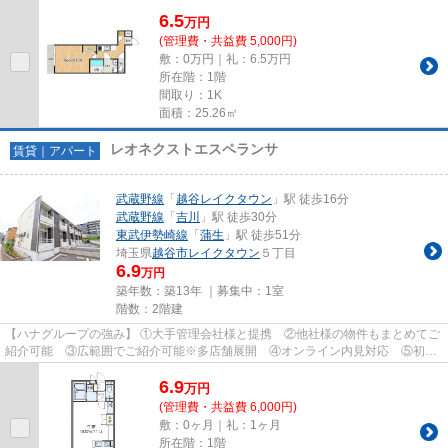
てお部屋さがしができます♪
6.5
万
円
(管理費・共益費 5,000円)
敷：0万円｜礼：6.5万円
所在階：1階
間取り：1K
面積：25.26㎡
レオネクストエスペランサ
賃貸｜アパート
武蔵野線
「
越谷レイクタウン
」駅 徒歩16分
武蔵野線
「
吉川
」駅 徒歩30分
東武伊勢崎線
「
蒲生
」駅 徒歩51分
埼玉県
越谷市
レイクタウン
５丁目
6.9
万円
築年数：築13年 ｜募集中：
1室
階数：2階建
【ハナグループの強み】 ①大手管理会社様と提携 ②他社様の物件もまとめてご
紹介可能 ③広範囲でご紹介可能※多店舗展開 ④オンライン内見対応 ⑤初期
費用クレジット決済対応 【お部屋...
6.9
万
円
(管理費・共益費 6,000円)
敷：0ヶ月｜礼：1ヶ月
所在階：1階