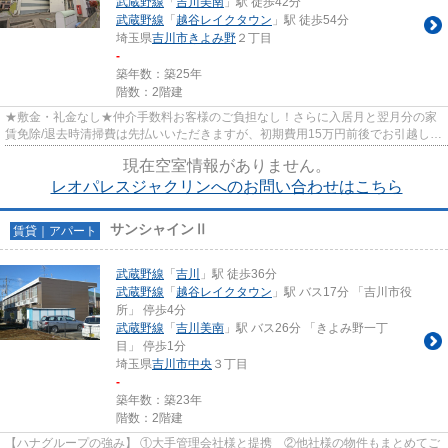
武蔵野線
「
吉川美南
」駅 徒歩42分
武蔵野線
「
越谷レイクタウン
」駅 徒歩54分
埼玉県
吉川市
きよみ野
２丁目
-
築年数：築25年
階数：2階建
★敷金・礼金なし★仲介手数料お客様のご負担なし！さらに入居月と翌月分の家
賃免除/退去時清掃費は先払いいただきますが、初期費用15万円前後でお引越し可
能です★
現在空室情報がありません。
レオパレスジャクリンへのお問い合わせはこちら
サンシャインⅡ
賃貸｜アパート
武蔵野線
「
吉川
」駅 徒歩36分
武蔵野線
「
越谷レイクタウン
」駅 バス17分 「吉川市役
所」 停歩4分
武蔵野線
「
吉川美南
」駅 バス26分 「きよみ野一丁
目」 停歩1分
埼玉県
吉川市
中央
３丁目
-
築年数：築23年
階数：2階建
【ハナグループの強み】 ①大手管理会社様と提携 ②他社様の物件もまとめてご