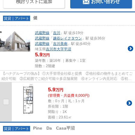
検討リストに追加
お問い合わせ
健
賃貸｜アパート
武蔵野線
「
吉川
」駅 徒歩19分
武蔵野線
「
越谷レイクタウン
」駅 徒歩36分
武蔵野線
「
吉川美南
」駅 徒歩40分
埼玉県
吉川市
大字平沼
5.9
万円
築年数：築16年 ｜募集中：
1室
階数：2階建
【ハナグループの強み】 ①大手管理会社様と提携 ②他社様の物件もまとめてご
紹介可能 ③広範囲でご紹介可能※多店舗展開 ④オンライン内見対応 ⑤初期
費用クレジット決済対応 【お部屋...
5.9
万
円
(管理費・共益費 8,000円)
敷：0ヶ月｜礼：1ヶ月
所在階：1階
間取り：1K
面積：23.61㎡
Pine Da Casa平沼
賃貸｜アパート