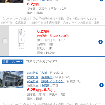
6.2
万円
築年数：築39年 ｜募集中：
1室
階数：2階建
【ハナグループの強み】 ①大手管理会社様と提携 ②他社様の物件もまとめてご
紹介可能 ③広範囲でご紹介可能※多店舗展開 ④オンライン内見対応 ⑤初期
費用クレジット決済対応 【お部屋...
6.2
万
円
(管理費・共益費 5,000円)
敷：0万円｜礼：1ヶ月
所在階：1階
間取り：1K
面積：16.20㎡
コスモアルカディア3
賃貸｜アパート
武蔵野線
「
吉川
」駅 徒歩8分
武蔵野線
「
吉川美南
」駅 徒歩24分
武蔵野線
「
越谷レイクタウン
」駅 徒歩39分
埼玉県
吉川市
高富
１丁目
6.25
6.3
万円～
万円
築年数：築1年 ｜募集中：
2室
階数：3階建
【ハナグループの強み】 ①大手管理会社様と提携 ②他社様の物件もまとめてご