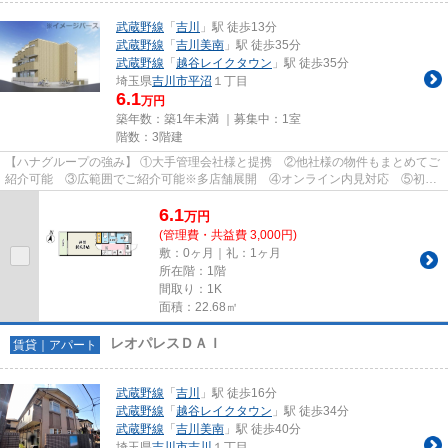
武蔵野線
「
吉川
」駅 徒歩13分
武蔵野線
「
吉川美南
」駅 徒歩35分
武蔵野線
「
越谷レイクタウン
」駅 徒歩35分
埼玉県
吉川市
平沼
１丁目
6.1
万円
築年数：築1年未満 ｜募集中：
1室
階数：3階建
【ハナグループの強み】 ①大手管理会社様と提携 ②他社様の物件もまとめてご
紹介可能 ③広範囲でご紹介可能※多店舗展開 ④オンライン内見対応 ⑤初期
費用クレジット決済対応 【お部屋...
6.1
万
円
(管理費・共益費 3,000円)
敷：0ヶ月｜礼：1ヶ月
所在階：1階
間取り：1K
面積：22.68㎡
レオパレスＤＡＩ
賃貸｜アパート
武蔵野線
「
吉川
」駅 徒歩16分
武蔵野線
「
越谷レイクタウン
」駅 徒歩34分
武蔵野線
「
吉川美南
」駅 徒歩40分
埼玉県
吉川市
吉川
１丁目