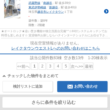
武蔵野線
「
南越谷
」駅 徒歩39分
東武伊勢崎線
「
新越谷
」駅 徒歩40分
埼玉県
越谷市
レイクタウン
１丁目
-
築年数：築8年
階数：2階建
★オートロック★追い焚き機能や独立洗面台完備^^☆IH付システムキッチンでお
料理も楽しめます☆ 賃貸物件お探しならハナインターナショナルにお任せ下さい
♪武蔵野線【越谷レイクタウン駅...
現在空室情報がありません。
レイクタウンウエストLへのお問い合わせはこちら
該当公開件数
83
棟 空き数
13
件
1-20
棟表示
1
2
3
4
5
<<前へ
次へ>>
最初
チェックした物件をまとめて
検討リストに追加
お問い合わせ
さらに条件を絞り込む