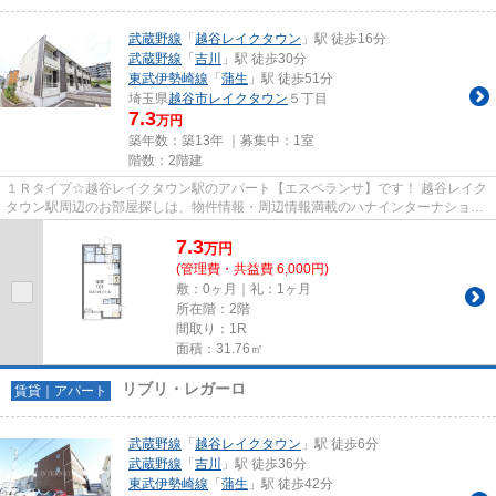
武蔵野線
「
越谷レイクタウン
」駅 徒歩16分
武蔵野線
「
吉川
」駅 徒歩30分
東武伊勢崎線
「
蒲生
」駅 徒歩51分
埼玉県
越谷市
レイクタウン
５丁目
7.3
万円
築年数：築13年 ｜募集中：
1室
階数：2階建
１Ｒタイプ☆越谷レイクタウン駅のアパート【エスペランサ】です！ 越谷レイク
タウン駅周辺のお部屋探しは、物件情報・周辺情報満載のハナインターナショナ
ル草加駅前店をご利用下さい...
7.3
万
円
(管理費・共益費 6,000円)
敷：0ヶ月｜礼：1ヶ月
所在階：2階
間取り：1R
面積：31.76㎡
リブリ・レガーロ
賃貸｜アパート
武蔵野線
「
越谷レイクタウン
」駅 徒歩6分
武蔵野線
「
吉川
」駅 徒歩36分
東武伊勢崎線
「
蒲生
」駅 徒歩42分