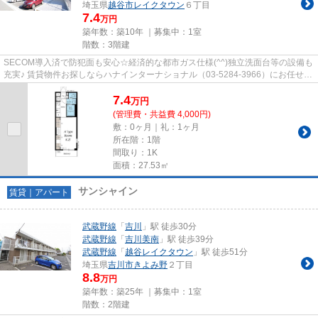
埼玉県
越谷市
レイクタウン
６丁目
7.4
万円
築年数：築10年 ｜募集中：
1室
階数：3階建
SECOM導入済で防犯面も安心☆経済的な都市ガス仕様(^^)独立洗面台等の設備も
充実♪ 賃貸物件お探しならハナインターナショナル（03-5284-3966）にお任せ下
さい♪JR武蔵野線【越谷レイクタ...
7.4
万
円
(管理費・共益費 4,000円)
敷：0ヶ月｜礼：1ヶ月
所在階：1階
間取り：1K
面積：27.53㎡
サンシャイン
賃貸｜アパート
武蔵野線
「
吉川
」駅 徒歩30分
武蔵野線
「
吉川美南
」駅 徒歩39分
武蔵野線
「
越谷レイクタウン
」駅 徒歩51分
埼玉県
吉川市
きよみ野
２丁目
8.8
万円
築年数：築25年 ｜募集中：
1室
階数：2階建