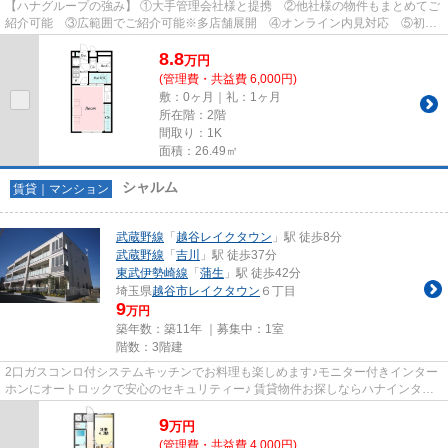
【ハナグループの強み】 ①大手管理会社様と提携 ②他社様の物件もまとめてご
紹介可能 ③広範囲でご紹介可能※多店舗展開 ④オンライン内見対応 ⑤初期
費用クレジット決済対応 【お部屋...
8.8
万
円
(管理費・共益費 6,000円)
敷：0ヶ月｜礼：1ヶ月
所在階：2階
間取り：1K
面積：26.49㎡
シャルム
賃貸｜マンション
武蔵野線
「
越谷レイクタウン
」駅 徒歩8分
武蔵野線
「
吉川
」駅 徒歩37分
東武伊勢崎線
「
蒲生
」駅 徒歩42分
埼玉県
越谷市
レイクタウン
６丁目
9
万円
築年数：築11年 ｜募集中：
1室
階数：3階建
2口ガスコンロ付システムキッチンでお料理も楽しめます♪モニター付きインター
ホンにオートロックで安心のセキュリティー♪ 賃貸物件お探しならハナインター
ナショナルにお任せ下さい♪
9
万
円
(管理費・共益費 4,000円)