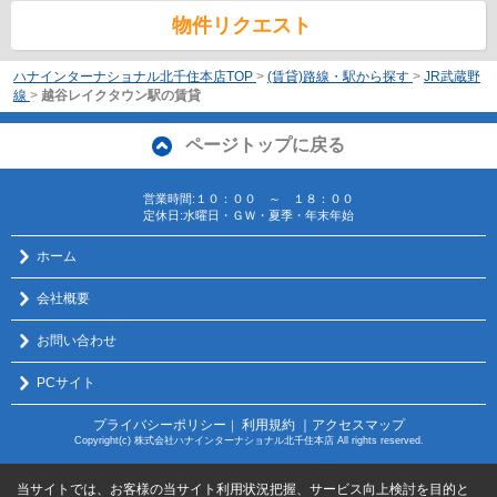
物件リクエスト
ハナインターナショナル北千住本店TOP
>
(賃貸)路線・駅から探す
>
JR武蔵野
線
>
越谷レイクタウン駅の賃貸
ページトップに戻る
営業時間:１０：００ ～ １８：００
定休日:水曜日・ＧＷ・夏季・年末年始
ホーム
会社概要
お問い合わせ
PCサイト
プライバシーポリシー
利用規約
｜アクセスマップ
｜
Copyright(c) 株式会社ハナインターナショナル北千住本店 All rights reserved.
当サイトでは、お客様の当サイト利用状況把握、サービス向上検討を目的と