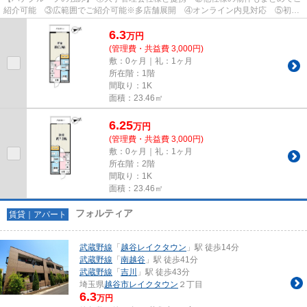
紹介可能 ③広範囲でご紹介可能※多店舗展開 ④オンライン内見対応 ⑤初期
費用クレジット決済対応 【お部屋...
6.3
万
円
(管理費・共益費 3,000円)
敷：0ヶ月｜礼：1ヶ月
所在階：1階
間取り：1K
面積：23.46㎡
6.25
万
円
(管理費・共益費 3,000円)
敷：0ヶ月｜礼：1ヶ月
所在階：2階
間取り：1K
面積：23.46㎡
フォルティア
賃貸｜アパート
武蔵野線
「
越谷レイクタウン
」駅 徒歩14分
武蔵野線
「
南越谷
」駅 徒歩41分
武蔵野線
「
吉川
」駅 徒歩43分
埼玉県
越谷市
レイクタウン
２丁目
6.3
万円