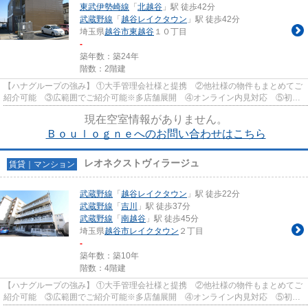
東武伊勢崎線
「
北越谷
」駅 徒歩42分
武蔵野線
「
越谷レイクタウン
」駅 徒歩42分
埼玉県
越谷市
東越谷
１０丁目
-
築年数：築24年
階数：2階建
【ハナグループの強み】 ①大手管理会社様と提携 ②他社様の物件もまとめてご
紹介可能 ③広範囲でご紹介可能※多店舗展開 ④オンライン内見対応 ⑤初期
費用クレジット決済対応 【お部屋...
現在空室情報がありません。
Ｂｏｕｌｏｇｎｅへのお問い合わせはこちら
レオネクストヴィラージュ
賃貸｜マンション
武蔵野線
「
越谷レイクタウン
」駅 徒歩22分
武蔵野線
「
吉川
」駅 徒歩37分
武蔵野線
「
南越谷
」駅 徒歩45分
埼玉県
越谷市
レイクタウン
２丁目
-
築年数：築10年
階数：4階建
【ハナグループの強み】 ①大手管理会社様と提携 ②他社様の物件もまとめてご
紹介可能 ③広範囲でご紹介可能※多店舗展開 ④オンライン内見対応 ⑤初期