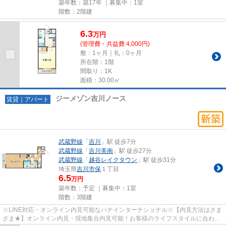
築年数：築17年 ｜募集中：
1室
階数：2階建
6.3
万
円
(管理費・共益費 4,000円)
敷：1ヶ月｜礼：0ヶ月
所在階：1階
間取り：1K
面積：30.00㎡
ジーメゾン吉川ノース
賃貸｜アパート
武蔵野線
「
吉川
」駅 徒歩7分
武蔵野線
「
吉川美南
」駅 徒歩27分
武蔵野線
「
越谷レイクタウン
」駅 徒歩31分
埼玉県
吉川市
保
１丁目
6.5
万円
築年数：予定 ｜募集中：
1室
階数：3階建
☆LINE対応・オンライン内見可能なハナインターナショナル☆【内見方法はさま
ざま★】オンライン内見・現地集合内見可能！お客様のライフスタイルに合わせ