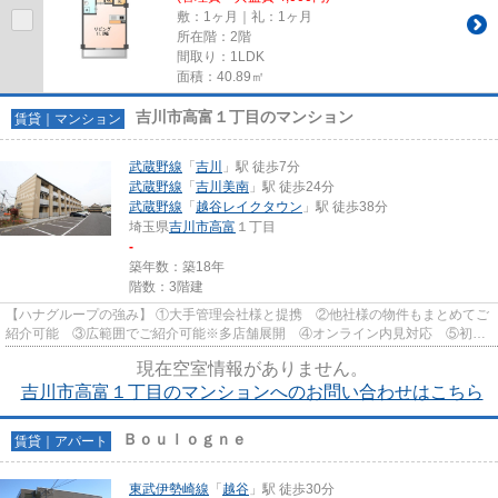
敷：1ヶ月｜礼：1ヶ月
所在階：2階
間取り：1LDK
面積：40.89㎡
吉川市高富１丁目のマンション
賃貸｜マンション
武蔵野線
「
吉川
」駅 徒歩7分
武蔵野線
「
吉川美南
」駅 徒歩24分
武蔵野線
「
越谷レイクタウン
」駅 徒歩38分
埼玉県
吉川市
高富
１丁目
-
築年数：築18年
階数：3階建
【ハナグループの強み】 ①大手管理会社様と提携 ②他社様の物件もまとめてご
紹介可能 ③広範囲でご紹介可能※多店舗展開 ④オンライン内見対応 ⑤初期
費用クレジット決済対応 【お部屋...
現在空室情報がありません。
吉川市高富１丁目のマンションへのお問い合わせはこちら
Ｂｏｕｌｏｇｎｅ
賃貸｜アパート
東武伊勢崎線
「
越谷
」駅 徒歩30分