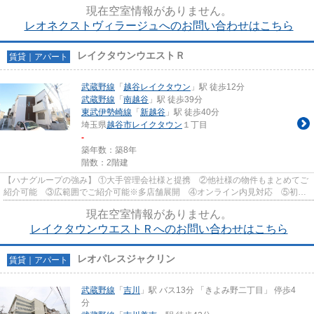
費用クレジット決済対応 【お部屋...
現在空室情報がありません。
レオネクストヴィラージュへのお問い合わせはこちら
レイクタウンウエストＲ
賃貸｜アパート
武蔵野線
「
越谷レイクタウン
」駅 徒歩12分
武蔵野線
「
南越谷
」駅 徒歩39分
東武伊勢崎線
「
新越谷
」駅 徒歩40分
埼玉県
越谷市
レイクタウン
１丁目
-
築年数：築8年
階数：2階建
【ハナグループの強み】 ①大手管理会社様と提携 ②他社様の物件もまとめてご
紹介可能 ③広範囲でご紹介可能※多店舗展開 ④オンライン内見対応 ⑤初期
費用クレジット決済対応 【お部屋...
現在空室情報がありません。
レイクタウンウエストＲへのお問い合わせはこちら
レオパレスジャクリン
賃貸｜アパート
武蔵野線
「
吉川
」駅 バス13分 「きよみ野二丁目」 停歩4
分