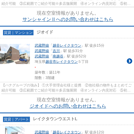
紹介可能 ③広範囲でご紹介可能※多店舗展開 ④オンライン内見対応 ⑤初期
費用クレジット決済対応 【お部屋...
現在空室情報がありません。
サンシャインⅡへのお問い合わせはこちら
ジオイド
賃貸｜マンション
武蔵野線
「
越谷レイクタウン
」駅 徒歩15分
武蔵野線
「
吉川
」駅 徒歩31分
武蔵野線
「
南越谷
」駅 徒歩52分
埼玉県
越谷市
レイクタウン
５丁目
-
築年数：築11年
階数：3階建
【ハナグループの強み】 ①大手管理会社様と提携 ②他社様の物件もまとめてご
紹介可能 ③広範囲でご紹介可能※多店舗展開 ④オンライン内見対応 ⑤初期
費用クレジット決済対応 【お部屋...
現在空室情報がありません。
ジオイドへのお問い合わせはこちら
レイクタウンウエストL
賃貸｜アパート
武蔵野線
「
越谷レイクタウン
」駅 徒歩12分