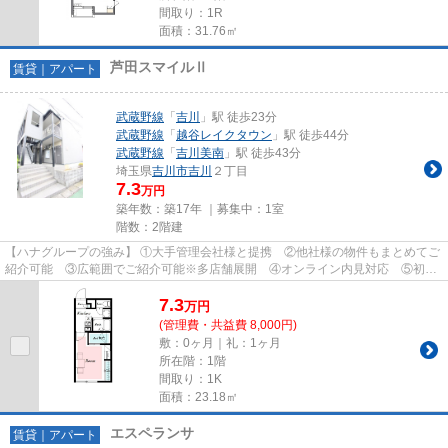
間取り：1R
面積：31.76㎡
芦田スマイルⅡ
賃貸｜アパート
武蔵野線
「
吉川
」駅 徒歩23分
武蔵野線
「
越谷レイクタウン
」駅 徒歩44分
武蔵野線
「
吉川美南
」駅 徒歩43分
埼玉県
吉川市
吉川
２丁目
7.3
万円
築年数：築17年 ｜募集中：
1室
階数：2階建
【ハナグループの強み】 ①大手管理会社様と提携 ②他社様の物件もまとめてご
紹介可能 ③広範囲でご紹介可能※多店舗展開 ④オンライン内見対応 ⑤初期
費用クレジット決済対応 【お部屋...
7.3
万
円
(管理費・共益費 8,000円)
敷：0ヶ月｜礼：1ヶ月
所在階：1階
間取り：1K
面積：23.18㎡
エスペランサ
賃貸｜アパート