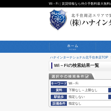
Wi－Fi｜賃貸情報なら仲介手数料最大無
ハナインターナショナル北千住本店TOP
Wi－Fiの検索結果一覧
キーワード
Wi－Fi
賃料
下限なし～上限なし
駅徒歩
指定しない
設備条件
指定なし