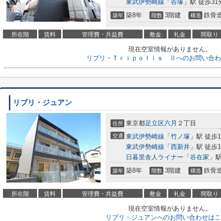
東武伊勢崎線
「
谷塚
」駅 徒歩31
築8年
3階建
鉄骨
築年
階数
構造
所在階
賃料
管理費・共益費
敷金
礼金
間取り
現在空室情報がありません。
リブリ・Ｔｒｉｐｏｌｉｓ Ⅱへのお問い合わ
リブリ・ジュアン
東京都
足立区
六月
２丁目
住所
交通
東武伊勢崎線
「
竹ノ塚
」駅 徒歩1
東武伊勢崎線
「
西新井
」駅 徒歩1
日暮里舎人ライナー
「
谷在家
」駅
築8年
3階建
鉄骨
築年
階数
構造
所在階
賃料
管理費・共益費
敷金
礼金
間取り
現在空室情報がありません。
リブリ・ジュアンへのお問い合わせはこ