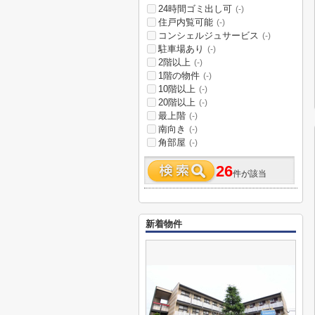
24時間ゴミ出し可
(-)
住戸内覧可能
(-)
コンシェルジュサービス
(-)
駐車場あり
(-)
2階以上
(-)
1階の物件
(-)
10階以上
(-)
20階以上
(-)
最上階
(-)
南向き
(-)
角部屋
(-)
26
件が該当
新着物件