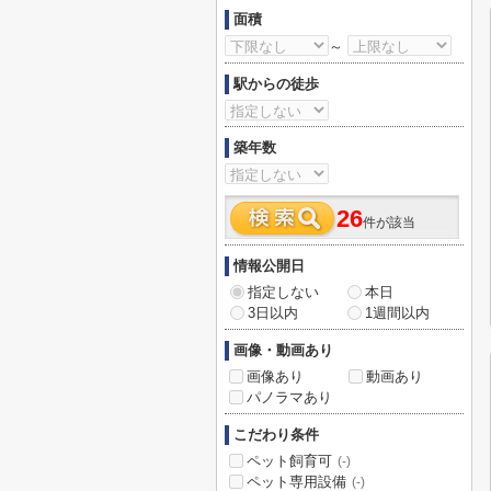
面積
～
駅からの徒歩
築年数
26
件が該当
情報公開日
指定しない
本日
3日以内
1週間以内
画像・動画あり
画像あり
動画あり
パノラマあり
こだわり条件
ペット飼育可
(-)
ペット専用設備
(-)