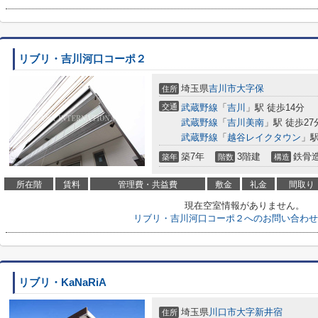
リブリ・吉川河口コーポ２
埼玉県
吉川市
大字保
住所
交通
武蔵野線
「
吉川
」駅 徒歩14分
武蔵野線
「
吉川美南
」駅 徒歩27
武蔵野線
「
越谷レイクタウン
」駅
築7年
3階建
鉄骨
築年
階数
構造
所在階
賃料
管理費・共益費
敷金
礼金
間取り
現在空室情報がありません。
リブリ・吉川河口コーポ２へのお問い合わせ
リブリ・KaNaRiA
埼玉県
川口市
大字新井宿
住所