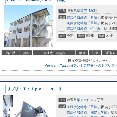
埼玉県
草加市
谷塚町
住所
交通
東武伊勢崎線
「
谷塚
」駅 徒歩4分
東武伊勢崎線
「
草加
」駅 徒歩24
東武伊勢崎線
「
竹ノ塚
」駅 徒歩3
予定
3階建
木造
築年
階数
構造
所在階
賃料
管理費・共益費
敷金
礼金
間取り
現在空室情報がありません。
Premier・Yatsuka(プレミア谷塚)へのお問
リブリ・Ｔｒｉｐｏｌｉｓ Ⅱ
埼玉県
草加市
住吉
２丁目
住所
交通
東武伊勢崎線
「
草加
」駅 徒歩12
東武伊勢崎線
「
獨協大学前
」駅 