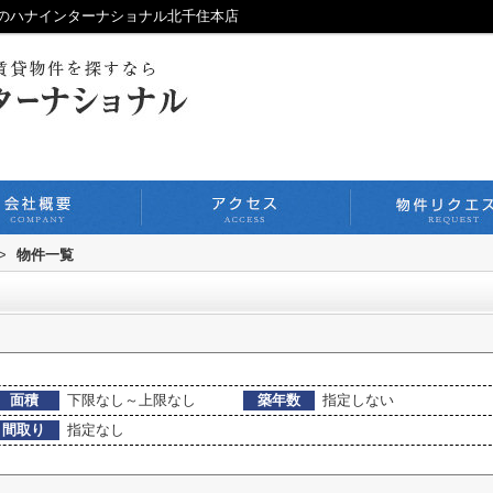
料のハナインターナショナル北千住本店
>
物件一覧
面積
下限なし～上限なし
築年数
指定しない
間取り
指定なし