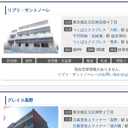
リブリ・サントノーレ
東京都
足立区
南花畑
４丁目
住所
交通
つくばエクスプレス
「
六町
」駅 
千代田線
「
北綾瀬
」駅 徒歩36分
つくばエクスプレス
「
青井
」駅 
築8年
3階建
鉄骨
築年
階数
構造
所在階
賃料
管理費・共益費
敷金
礼金
間取り
現在空室情報がありません。
リブリ・サントノーレへのお問い合わせは
グレイス高野
東京都
足立区
興野
２丁目
住所
交通
日暮里舎人ライナー
「
高野
」駅 
日暮里舎人ライナー
「
扇大橋
」駅