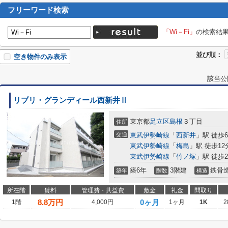
フリーワード検索
「Wi－Fi」
の検索結
並び順：
空き物件のみ表示
該当公
リブリ・グランディール西新井Ⅱ
東京都
足立区
島根
３丁目
住所
交通
東武伊勢崎線
「
西新井
」駅 徒歩
東武伊勢崎線
「
梅島
」駅 徒歩12
東武伊勢崎線
「
竹ノ塚
」駅 徒歩2
築6年
3階建
鉄骨
築年
階数
構造
所在階
賃料
管理費・共益費
敷金
礼金
間取り
8.8
万円
0ヶ月
1階
4,000円
1ヶ月
1K
2