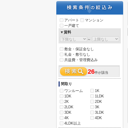
アパート
マンション
一戸建て
▼賃料
～
敷金・保証金なし
礼金・敷引なし
共益費・管理費込み
26
件が該当
間取り
ワンルーム
1K
1DK
1LDK
2K
2DK
2LDK
3K
3DK
3LDK
4K
4DK
4LDK以上