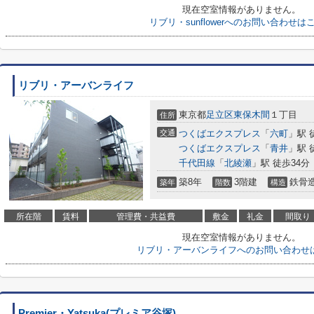
現在空室情報がありません。
リブリ・sunflowerへのお問い合わせは
リブリ・アーバンライフ
東京都
足立区
東保木間
１丁目
住所
交通
つくばエクスプレス
「
六町
」駅 
つくばエクスプレス
「
青井
」駅 
千代田線
「
北綾瀬
」駅 徒歩34分
築8年
3階建
鉄骨
築年
階数
構造
所在階
賃料
管理費・共益費
敷金
礼金
間取り
現在空室情報がありません。
リブリ・アーバンライフへのお問い合わせ
Premier・Yatsuka(プレミア谷塚)