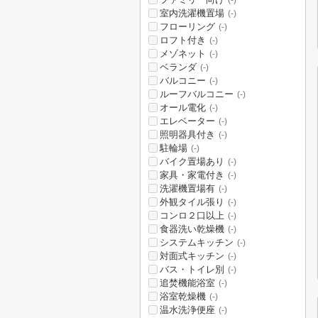
(-)
室内洗濯機置場
(-)
フローリング
(-)
ロフト付き
(-)
メゾネット
(-)
ベランダ
(-)
バルコニー
(-)
ルーフバルコニー
(-)
オール電化
(-)
エレベーター
(-)
照明器具付き
(-)
駐輪場
(-)
バイク置場あり
(-)
家具・家電付き
(-)
洗濯機置場有
(-)
外観タイル張り
(-)
コンロ２口以上
(-)
食器洗い乾燥機
(-)
システムキッチン
(-)
対面式キッチン
(-)
バス・トイレ別
(-)
追焚機能浴室
(-)
浴室乾燥機
(-)
温水洗浄便座
(-)