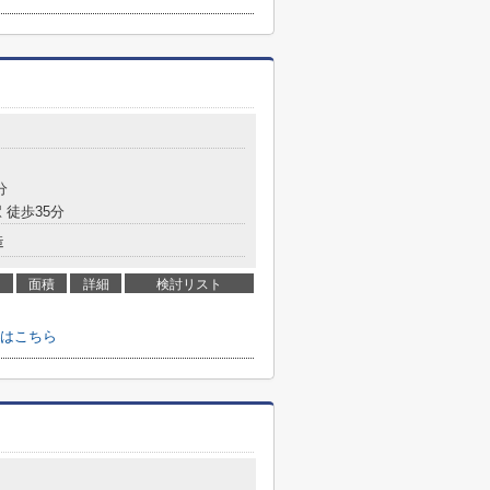
分
 徒歩35分
造
面積
詳細
検討リスト
はこちら