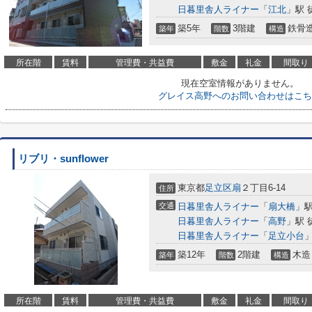
日暮里舎人ライナー
「
江北
」駅 
築5年
3階建
鉄骨
築年
階数
構造
所在階
賃料
管理費・共益費
敷金
礼金
間取り
現在空室情報がありません。
グレイス高野へのお問い合わせはこち
リブリ・sunflower
東京都
足立区
扇
２丁目6-14
住所
交通
日暮里舎人ライナー
「
扇大橋
」駅
日暮里舎人ライナー
「
高野
」駅 
日暮里舎人ライナー
「
足立小台
」
築12年
2階建
木造
築年
階数
構造
所在階
賃料
管理費・共益費
敷金
礼金
間取り