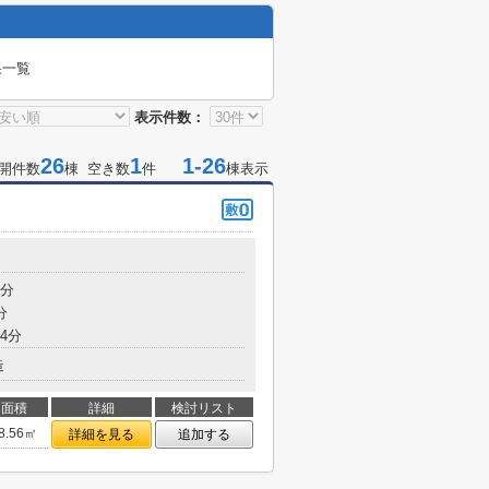
果一覧
表示件数：
26
1
1-26
開件数
棟 空き数
件
棟表示
6分
分
4分
造
面積
詳細
検討リスト
8.56㎡
詳細を見る
追加する