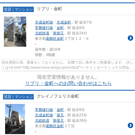
リブリ・金町
賃貸｜マンション
京成金町線
「
京成金町
」駅 徒歩7分
常磐緩行線
「
金町
」駅 徒歩8分
北総鉄道
「
新柴又
」駅 徒歩24分
東京都
葛飾区
金町
３丁目１２－６
-
築年数：築16年
階数：3階建
現在満室の為、募集をしておりません。 近隣で近い条件をご検索致します。 詳し
くは<a href="http://www.hana-senjyu.jp/contact/">ハナインターナショナル問合わ
せフ...
現在空室情報がありません。
リブリ・金町へのお問い合わせはこちら
クレイノフェリス金町
賃貸｜マンション
常磐緩行線
「
金町
」駅 徒歩8分
京成金町線
「
柴又
」駅 徒歩23分
北総鉄道
「
新柴又
」駅 徒歩28分
東京都
葛飾区
金町
３丁目
-