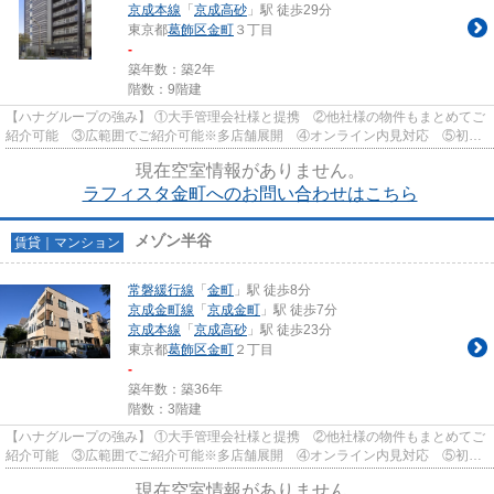
京成本線
「
京成高砂
」駅 徒歩29分
東京都
葛飾区
金町
３丁目
-
築年数：築2年
階数：9階建
【ハナグループの強み】 ①大手管理会社様と提携 ②他社様の物件もまとめてご
紹介可能 ③広範囲でご紹介可能※多店舗展開 ④オンライン内見対応 ⑤初期
費用クレジット決済対応 【お部屋...
現在空室情報がありません。
ラフィスタ金町へのお問い合わせはこちら
メゾン半谷
賃貸｜マンション
常磐緩行線
「
金町
」駅 徒歩8分
京成金町線
「
京成金町
」駅 徒歩7分
京成本線
「
京成高砂
」駅 徒歩23分
東京都
葛飾区
金町
２丁目
-
築年数：築36年
階数：3階建
【ハナグループの強み】 ①大手管理会社様と提携 ②他社様の物件もまとめてご
紹介可能 ③広範囲でご紹介可能※多店舗展開 ④オンライン内見対応 ⑤初期
費用クレジット決済対応 【お部屋...
現在空室情報がありません。