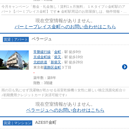
今月キャンペーン「敷金・礼金無し！賃料1ヵ月無料」 １Ｋタイプ☆金町駅のア
パート【バーミプレイス金町】です★ 金町駅周辺のお部屋探しは、物件情報・周
辺情報満載のハナインターナシ...
現在空室情報がありません。
バーミープレイス金町へのお問い合わせはこちら
ベラージュ
賃貸｜アパート
常磐緩行線
「
金町
」駅 徒歩9分
京成金町線
「
柴又
」駅 徒歩19分
北総鉄道
「
新柴又
」駅 徒歩28分
東京都
葛飾区
金町
３丁目
-
築年数：築8年
階数：3階建
雨の日も気にせず洗濯物が乾かせる浴室乾燥機☆女性に嬉しい独立洗面化粧台☆
♪初期費用クレジットカード決済可能です♪
現在空室情報がありません。
ベラージュへのお問い合わせはこちら
AZEST金町
賃貸｜マンション