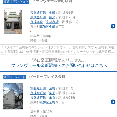
ブランヴェール金町駅前
賃貸｜マンション
常磐緩行線
「
金町
」駅 徒歩3分
京成金町線
「
柴又
」駅 徒歩20分
京成本線
「
京成高砂
」駅 徒歩32分
東京都
葛飾区
金町
６丁目
-
築年数：築8年
階数：4階建
１Kタイプ☆金町駅のマンション【ブランヴェール金町駅前】です★ 金町駅周辺
のお部屋探しは、物件情報・周辺情報満載のハナインターナショナル北千住店を
ご利用下さい！ ♪初期費用クレ...
現在空室情報がありません。
ブランヴェール金町駅前へのお問い合わせはこちら
バーミープレイス金町
賃貸｜アパート
常磐緩行線
「
金町
」駅 徒歩6分
京成金町線
「
柴又
」駅 徒歩24分
常磐緩行線
「
亀有
」駅 徒歩28分
東京都
葛飾区
金町
５丁目
-
築年数：築10年
階数：2階建