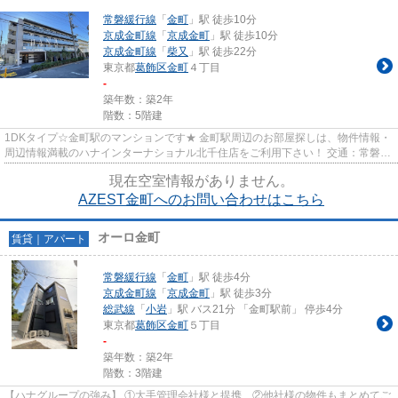
常磐緩行線
「
金町
」駅 徒歩10分
京成金町線
「
京成金町
」駅 徒歩10分
京成金町線
「
柴又
」駅 徒歩22分
東京都
葛飾区
金町
４丁目
-
築年数：築2年
階数：5階建
1DKタイプ☆金町駅のマンションです★ 金町駅周辺のお部屋探しは、物件情報・
周辺情報満載のハナインターナショナル北千住店をご利用下さい！ 交通：常磐緩
行線・【金町駅】徒歩11分 所...
現在空室情報がありません。
AZEST金町へのお問い合わせはこちら
オーロ金町
賃貸｜アパート
常磐緩行線
「
金町
」駅 徒歩4分
京成金町線
「
京成金町
」駅 徒歩3分
総武線
「
小岩
」駅 バス21分 「金町駅前」 停歩4分
東京都
葛飾区
金町
５丁目
-
築年数：築2年
階数：3階建
【ハナグループの強み】 ①大手管理会社様と提携 ②他社様の物件もまとめてご