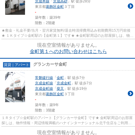
京成本線
「
京成高砂
」駅 徒歩28分
東京都
葛飾区
金町
３丁目
-
築年数：築39年
階数：2階建
★敷金・礼金不要/当月・翌月家賃無料/退去時清掃費用込み初期費用15万円前後
★ １Ｋタイプ☆金町駅の【金町第１】です★ ★金町駅周辺のお部屋探しは、物件
情報・周辺情報満載のハナイン...
現在空室情報がありません。
金町第１へのお問い合わせはこちら
グランカーサ金町
賃貸｜アパート
常磐緩行線
「
金町
」駅 徒歩7分
京成金町線
「
京成金町
」駅 徒歩7分
京成金町線
「
柴又
」駅 徒歩19分
東京都
葛飾区
金町
３丁目
-
築年数：築9年
階数：3階建
１Ｒタイプ☆金町駅のアパート【グランカーサ金町】です★ 金町駅周辺のお部屋
探しは、物件情報・周辺情報満載のハナインターナショナル北千住店をご利用下
さい！ 交通：ＪＲ常磐緩行線...
現在空室情報がありません。