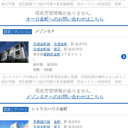
紹介可能 ③広範囲でご紹介可能※多店舗展開 ④オンライン内見対応 ⑤初期
費用クレジット決済対応 【お部屋...
現在空室情報がありません。
オーロ金町へのお問い合わせはこちら
メゾンＧＰ
賃貸｜マンション
京成金町線
「
京成金町
」駅 徒歩5分
京成金町線
「
柴又
」駅 徒歩20分
東京都
葛飾区
金町
３丁目２０-１
-
築年数：築38年
階数：3階建
【ハナグループの強み】 ①大手管理会社様と提携 ②他社様の物件もまとめてご
紹介可能 ③広範囲でご紹介可能※多店舗展開 ④オンライン内見対応 ⑤初期
費用クレジット決済対応 【お部屋...
現在空室情報がありません。
メゾンＧＰへのお問い合わせはこちら
シトラスハウス金町
賃貸｜アパート
常磐緩行線
「
金町
」駅 徒歩9分
京成金町線
「
柴又
」駅 徒歩18分