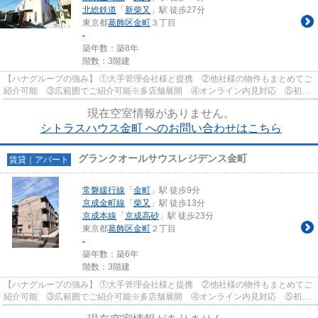
北総鉄道
「
新柴又
」駅 徒歩27分
東京都
葛飾区
金町
３丁目
-
築年数：築8年
階数：3階建
【ハナグループの強み】 ①大手管理会社様と提携 ②他社様の物件もまとめてご
紹介可能 ③広範囲でご紹介可能※多店舗展開 ④オンライン内見対応 ⑤初期
費用クレジット決済対応 【お部屋...
現在空室情報がありません。
シトラスハウス金町 へのお問い合わせはこちら
グランクオールサウスレジデンス金町
賃貸｜アパート
常磐緩行線
「
金町
」駅 徒歩9分
京成金町線
「
柴又
」駅 徒歩13分
京成本線
「
京成高砂
」駅 徒歩23分
東京都
葛飾区
金町
２丁目
-
築年数：築6年
階数：3階建
【ハナグループの強み】 ①大手管理会社様と提携 ②他社様の物件もまとめてご
紹介可能 ③広範囲でご紹介可能※多店舗展開 ④オンライン内見対応 ⑤初期
費用クレジット決済対応 【お部屋...