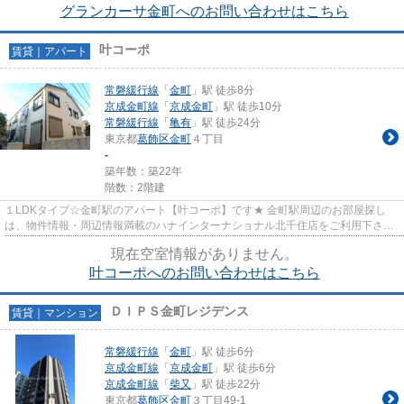
グランカーサ金町へのお問い合わせはこちら
叶コーポ
賃貸｜アパート
常磐緩行線
「
金町
」駅 徒歩8分
京成金町線
「
京成金町
」駅 徒歩10分
常磐緩行線
「
亀有
」駅 徒歩24分
東京都
葛飾区
金町
４丁目
-
築年数：築22年
階数：2階建
１LDKタイプ☆金町駅のアパート【叶コーポ】です★ 金町駅周辺のお部屋探し
は、物件情報・周辺情報満載のハナインターナショナル北千住店をご利用下さ
い！ 交通：常磐緩行線・【金町駅】...
現在空室情報がありません。
叶コーポへのお問い合わせはこちら
ＤＩＰＳ金町レジデンス
賃貸｜マンション
常磐緩行線
「
金町
」駅 徒歩6分
京成金町線
「
京成金町
」駅 徒歩6分
京成金町線
「
柴又
」駅 徒歩22分
東京都
葛飾区
金町
３丁目49-1