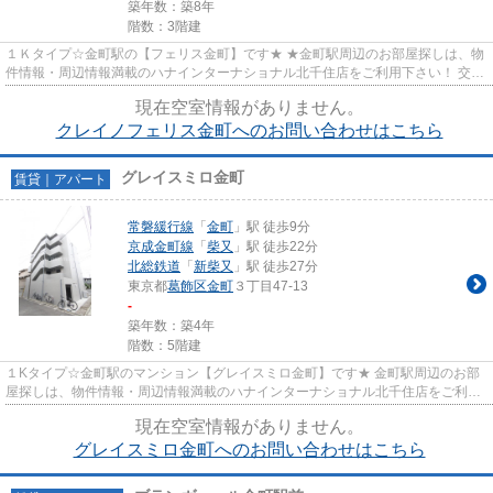
築年数：築8年
階数：3階建
１Ｋタイプ☆金町駅の【フェリス金町】です★ ★金町駅周辺のお部屋探しは、物
件情報・周辺情報満載のハナインターナショナル北千住店をご利用下さい！ 交
通：常磐線・【金町駅】徒歩8...
現在空室情報がありません。
クレイノフェリス金町へのお問い合わせはこちら
グレイスミロ金町
賃貸｜アパート
常磐緩行線
「
金町
」駅 徒歩9分
京成金町線
「
柴又
」駅 徒歩22分
北総鉄道
「
新柴又
」駅 徒歩27分
東京都
葛飾区
金町
３丁目47-13
-
築年数：築4年
階数：5階建
１Kタイプ☆金町駅のマンション【グレイスミロ金町】です★ 金町駅周辺のお部
屋探しは、物件情報・周辺情報満載のハナインターナショナル北千住店をご利用
下さい！ 交通：常磐線・【金町...
現在空室情報がありません。
グレイスミロ金町へのお問い合わせはこちら