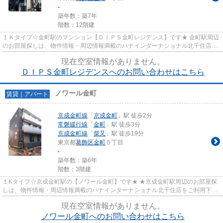
-
築年数：築7年
階数：12階建
１Ｋタイプ☆金町駅のマンション【ＤＩＰＳ金町レジデンス】です★ 金町駅周辺
のお部屋探しは、物件情報・周辺情報満載のハナインターナショナル北千住店を
ご利用下さい！ 交通：常磐線...
現在空室情報がありません。
ＤＩＰＳ金町レジデンスへのお問い合わせはこちら
ノワール金町
賃貸｜アパート
京成金町線
「
京成金町
」駅 徒歩2分
常磐緩行線
「
金町
」駅 徒歩3分
京成金町線
「
柴又
」駅 徒歩19分
東京都
葛飾区
金町
５丁目
-
築年数：築6年
階数：3階建
１Kタイプ☆京成金町駅の【ノワール金町】です★ ★京成金町駅周辺のお部屋探
しは、物件情報・周辺情報満載のハナインターナショナル北千住店をご利用下さ
い！ 交通：京成金町線・【京...
現在空室情報がありません。
ノワール金町へのお問い合わせはこちら