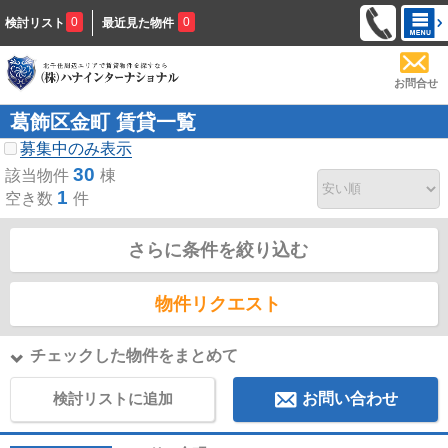
0
0
検討リスト
最近見た物件
お問合せ
葛飾区金町 賃貸一覧
募集中のみ表示
30
該当物件
棟
1
空き数
件
さらに条件を絞り込む
物件リクエスト
チェックした物件をまとめて
検討リストに追加
お問い合わせ