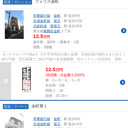
フェリス金町
賃貸｜マンション
常磐緩行線
「
金町
」駅 徒歩8分
京成金町線
「
柴又
」駅 徒歩23分
北総鉄道
「
新柴又
」駅 徒歩28分
東京都
葛飾区
金町
３丁目
12.5
万円
築年数：築8年 ｜募集中：
1室
階数：3階建
【ハナグループの強み】 ①大手管理会社様と提携 ②他社様の物件もまとめてご
紹介可能 ③広範囲でご紹介可能※多店舗展開 ④オンライン内見対応 ⑤初期
費用クレジット決済対応 【お部屋...
12.5
万
円
(管理費・共益費 6,500円)
敷：0ヶ月｜礼：1ヶ月
所在階：2階
間取り：1K
面積：20.29㎡
金町第１
賃貸｜アパート
常磐緩行線
「
金町
」駅 徒歩6分
京成金町線
「
柴又
」駅 徒歩16分