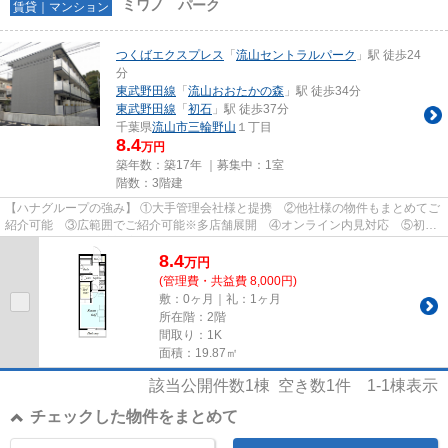
ミワノ パーク
賃貸｜マンション
つくばエクスプレス
「
流山セントラルパーク
」駅 徒歩24
分
東武野田線
「
流山おおたかの森
」駅 徒歩34分
東武野田線
「
初石
」駅 徒歩37分
千葉県
流山市
三輪野山
１丁目
8.4
万円
築年数：築17年 ｜募集中：
1室
階数：3階建
【ハナグループの強み】 ①大手管理会社様と提携 ②他社様の物件もまとめてご
紹介可能 ③広範囲でご紹介可能※多店舗展開 ④オンライン内見対応 ⑤初期
費用クレジット決済対応 【お部屋...
8.4
万
円
(管理費・共益費 8,000円)
敷：0ヶ月｜礼：1ヶ月
所在階：2階
間取り：1K
面積：19.87㎡
該当公開件数
1
棟 空き数
1
件
1-1
棟表示
チェックした物件をまとめて