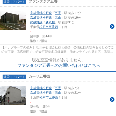
ファンタジア五香
賃貸｜アパート
京成電鉄松戸線
「
五香
」駅 徒歩17分
京成電鉄松戸線
「
元山
」駅 徒歩19分
武蔵野線
「
新八柱
」駅 徒歩31分
千葉県
松戸市
五香西
３丁目
-
築年数：築14年
階数：2階建
【ハナグループの強み】 ①大手管理会社様と提携 ②他社様の物件もまとめてご
紹介可能 ③広範囲でご紹介可能※多店舗展開 ④オンライン内見対応 ⑤初期
費用クレジット決済対応 【お部屋...
現在空室情報がありません。
ファンタジア五香へのお問い合わせはこちら
カーサ五香西
賃貸｜アパート
京成電鉄松戸線
「
五香
」駅 徒歩7分
京成電鉄松戸線
「
元山
」駅 徒歩21分
千葉県
松戸市
五香西
２丁目
-
築年数：築4年
階数：3階建