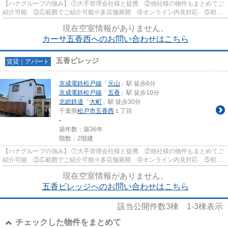
【ハナグループの強み】 ①大手管理会社様と提携 ②他社様の物件もまとめてご
紹介可能 ③広範囲でご紹介可能※多店舗展開 ④オンライン内見対応 ⑤初期
費用クレジット決済対応 【お部屋...
現在空室情報がありません。
カーサ五香西へのお問い合わせはこちら
五香ビレッジ
賃貸｜アパート
京成電鉄松戸線
「
元山
」駅 徒歩6分
京成電鉄松戸線
「
五香
」駅 徒歩10分
北総鉄道
「
大町
」駅 徒歩30分
千葉県
松戸市
五香西
１丁目
-
築年数：築36年
階数：2階建
【ハナグループの強み】 ①大手管理会社様と提携 ②他社様の物件もまとめてご
紹介可能 ③広範囲でご紹介可能※多店舗展開 ④オンライン内見対応 ⑤初期
費用クレジット決済対応 【お部屋...
現在空室情報がありません。
五香ビレッジへのお問い合わせはこちら
該当公開件数
3
棟
1-3
棟表示
チェックした物件をまとめて