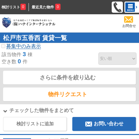
0
0
検討リスト
最近見た物件
お問合せ
松戸市五香西 賃貸一覧
募集中のみ表示
3
該当物件
棟
0
空き数
件
さらに条件を絞り込む
物件リクエスト
チェックした物件をまとめて
検討リストに追加
お問い合わせ