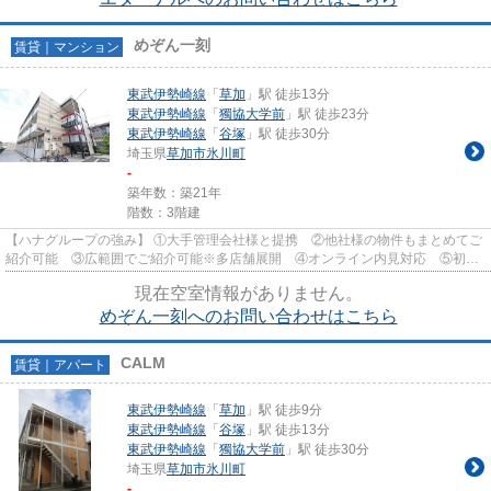
めぞん一刻
賃貸｜マンション
東武伊勢崎線
「
草加
」駅 徒歩13分
東武伊勢崎線
「
獨協大学前
」駅 徒歩23分
東武伊勢崎線
「
谷塚
」駅 徒歩30分
埼玉県
草加市
氷川町
-
築年数：築21年
階数：3階建
【ハナグループの強み】 ①大手管理会社様と提携 ②他社様の物件もまとめてご
紹介可能 ③広範囲でご紹介可能※多店舗展開 ④オンライン内見対応 ⑤初期
費用クレジット決済対応 【お部屋...
現在空室情報がありません。
めぞん一刻へのお問い合わせはこちら
CALM
賃貸｜アパート
東武伊勢崎線
「
草加
」駅 徒歩9分
東武伊勢崎線
「
谷塚
」駅 徒歩13分
東武伊勢崎線
「
獨協大学前
」駅 徒歩30分
埼玉県
草加市
氷川町
-