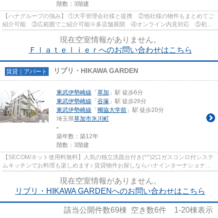
階数：3階建
【ハナグループの強み】 ①大手管理会社様と提携 ②他社様の物件もまとめてご
紹介可能 ③広範囲でご紹介可能※多店舗展開 ④オンライン内見対応 ⑤初期
費用クレジット決済対応 【お部屋...
現在空室情報がありません。
Ｆｌａｔｅｌｉｅｒへのお問い合わせはこちら
リブリ・HIKAWA GARDEN
賃貸｜アパート
東武伊勢崎線
「
草加
」駅 徒歩6分
東武伊勢崎線
「
谷塚
」駅 徒歩26分
東武伊勢崎線
「
獨協大学前
」駅 徒歩20分
埼玉県
草加市
氷川町
-
築年数：築12年
階数：3階建
【SECOM/ネット使用料無料】人気の独立洗面台付き(^^)2口ガスコンロ付システ
ムキッチンでお料理も楽しめます♪ 賃貸物件お探しならハナインターナショナル
にお任せ下さい♪東武伊勢崎線...
現在空室情報がありません。
リブリ・HIKAWA GARDENへのお問い合わせはこちら
該当公開件数
69
棟 空き数
6
件
1-20
棟表示