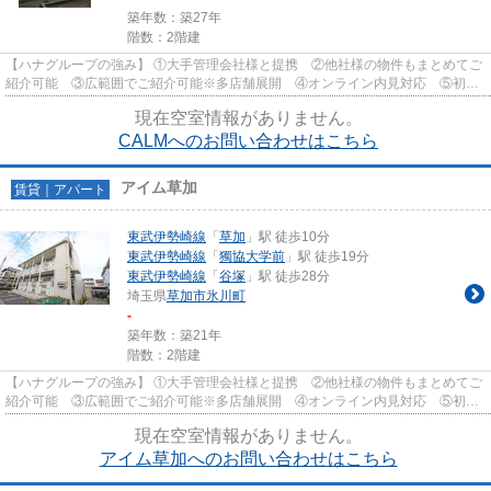
築年数：築27年
階数：2階建
【ハナグループの強み】 ①大手管理会社様と提携 ②他社様の物件もまとめてご
紹介可能 ③広範囲でご紹介可能※多店舗展開 ④オンライン内見対応 ⑤初期
費用クレジット決済対応 【お部屋...
現在空室情報がありません。
CALMへのお問い合わせはこちら
アイム草加
賃貸｜アパート
東武伊勢崎線
「
草加
」駅 徒歩10分
東武伊勢崎線
「
獨協大学前
」駅 徒歩19分
東武伊勢崎線
「
谷塚
」駅 徒歩28分
埼玉県
草加市
氷川町
-
築年数：築21年
階数：2階建
【ハナグループの強み】 ①大手管理会社様と提携 ②他社様の物件もまとめてご
紹介可能 ③広範囲でご紹介可能※多店舗展開 ④オンライン内見対応 ⑤初期
費用クレジット決済対応 【お部屋...
現在空室情報がありません。
アイム草加へのお問い合わせはこちら