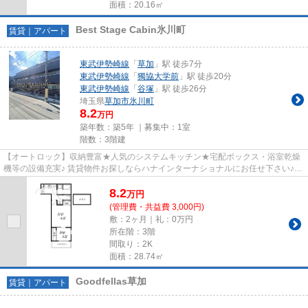
面積：20.16㎡
Best Stage Cabin氷川町
賃貸｜アパート
東武伊勢崎線
「
草加
」駅 徒歩7分
東武伊勢崎線
「
獨協大学前
」駅 徒歩20分
東武伊勢崎線
「
谷塚
」駅 徒歩26分
埼玉県
草加市
氷川町
8.2
万円
築年数：築5年 ｜募集中：
1室
階数：3階建
【オートロック】収納豊富★人気のシステムキッチン★宅配ボックス・浴室乾燥
機等の設備充実♪ 賃貸物件お探しならハナインターナショナルにお任せ下さい♪東
武伊勢崎線【草加駅】徒歩7分/...
8.2
万
円
(管理費・共益費 3,000円)
敷：2ヶ月｜礼：0万円
所在階：3階
間取り：2K
面積：28.74㎡
Goodfellas草加
賃貸｜アパート