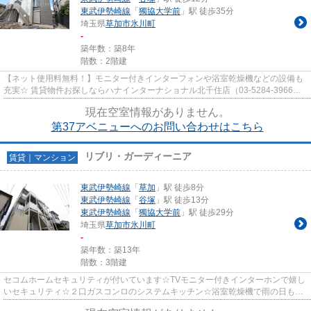
東武伊勢崎線
「
獨協大学前
」駅 徒歩35分
埼玉県
草加市
氷川町
-
築年数：築8年
階数：2階建
【ネット使用料無料！】モニター付きインターフォンや浴室乾燥機などの設備も
充実☆ 賃貸物件お探しならハナインターナショナル北千住店（03-5284-3966）
にお任せ下さい♪東武伊勢崎線【...
現在空室情報がありません。
第37アベニューへのお問い合わせはこちら
リブリ・ガーディーニア
賃貸｜マンション
東武伊勢崎線
「
草加
」駅 徒歩8分
東武伊勢崎線
「
谷塚
」駅 徒歩13分
東武伊勢崎線
「
獨協大学前
」駅 徒歩29分
埼玉県
草加市
氷川町
-
築年数：築13年
階数：3階建
セコムホームセキュリティが付いています☆TVモニター付きインターホンで嬉し
いセキュリティ☆２口ガスコンロのシステムキッチン☆浴室乾燥機で雨の日もお
天気を気にせず洗濯物が乾かせま...