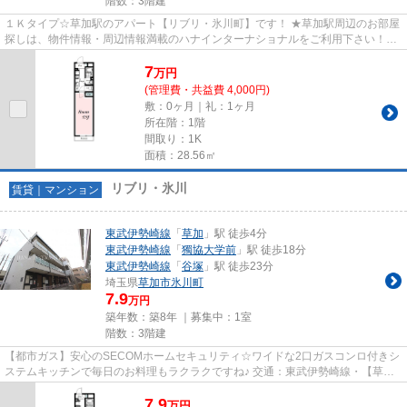
階数：3階建
１Ｋタイプ☆草加駅のアパート【リブリ・氷川町】です！ ★草加駅周辺のお部屋
探しは、物件情報・周辺情報満載のハナインターナショナルをご利用下さい！交
通：東武伊勢崎線・【草加駅】...
7
万
円
(管理費・共益費 4,000円)
敷：0ヶ月｜礼：1ヶ月
所在階：1階
間取り：1K
面積：28.56㎡
リブリ・氷川
賃貸｜マンション
東武伊勢崎線
「
草加
」駅 徒歩4分
東武伊勢崎線
「
獨協大学前
」駅 徒歩18分
東武伊勢崎線
「
谷塚
」駅 徒歩23分
埼玉県
草加市
氷川町
7.9
万円
築年数：築8年 ｜募集中：
1室
階数：3階建
【都市ガス】安心のSECOMホームセキュリティ☆ワイドな2口ガスコンロ付きシ
ステムキッチンで毎日のお料理もラクラクですね♪ 交通：東武伊勢崎線・【草加
駅】徒歩4分 所在地：草加市 氷...
7.9
万
円