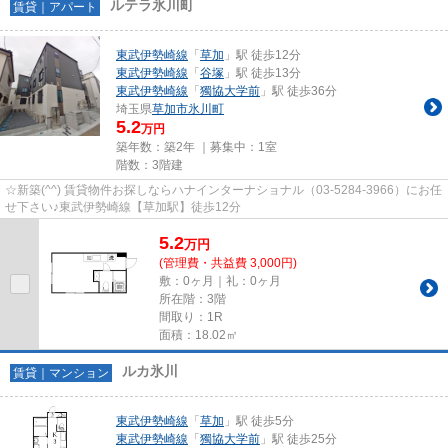
ルテラ氷川町
賃貸｜アパート
東武伊勢崎線
「
草加
」駅 徒歩12分
東武伊勢崎線
「
谷塚
」駅 徒歩13分
東武伊勢崎線
「
獨協大学前
」駅 徒歩36分
埼玉県
草加市
氷川町
5.2
万円
築年数：築2年 ｜募集中：
1室
階数：3階建
☆新築(^^) 賃貸物件お探しならハナインターナショナル（03-5284-3966）にお任
せ下さい♪東武伊勢崎線【草加駅】徒歩12分
5.2
万
円
(管理費・共益費 3,000円)
敷：0ヶ月｜礼：0ヶ月
所在階：3階
間取り：1R
面積：18.02㎡
ルカ氷川
賃貸｜マンション
東武伊勢崎線
「
草加
」駅 徒歩5分
東武伊勢崎線
「
獨協大学前
」駅 徒歩25分