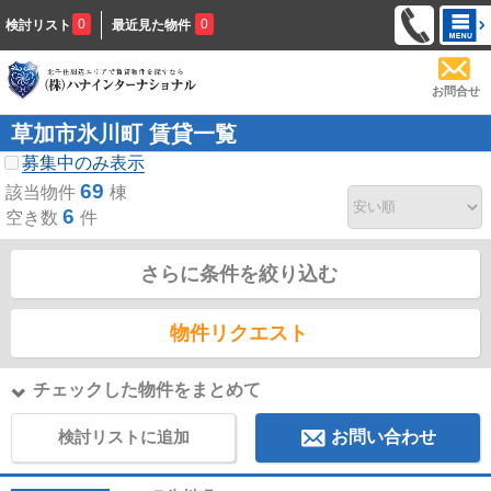
0
0
検討リスト
最近見た物件
お問合せ
草加市氷川町 賃貸一覧
募集中のみ表示
69
該当物件
棟
6
空き数
件
さらに条件を絞り込む
物件リクエスト
チェックした物件をまとめて
検討リストに追加
お問い合わせ