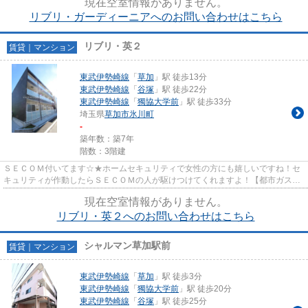
現在空室情報がありません。
リブリ・ガーディーニアへのお問い合わせはこちら
リブリ・英２
賃貸｜マンション
東武伊勢崎線
「
草加
」駅 徒歩13分
東武伊勢崎線
「
谷塚
」駅 徒歩22分
東武伊勢崎線
「
獨協大学前
」駅 徒歩33分
埼玉県
草加市
氷川町
-
築年数：築7年
階数：3階建
ＳＥＣＯＭ付いてます☆★ホームセキュリティで女性の方にも嬉しいですね！セ
キュリティが作動したらＳＥＣＯＭの人が駆けつけてくれますよ！【都市ガス】
水道光熱費を節約できます♪草加...
現在空室情報がありません。
リブリ・英２へのお問い合わせはこちら
シャルマン草加駅前
賃貸｜マンション
東武伊勢崎線
「
草加
」駅 徒歩3分
東武伊勢崎線
「
獨協大学前
」駅 徒歩20分
東武伊勢崎線
「
谷塚
」駅 徒歩25分