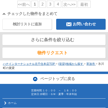
1
2
3
4
<<前へ
次へ>>
最初
チェックした物件をまとめて
検討リストに追加
お問い合わせ
さらに条件を絞り込む
物件リクエスト
ハナインターナショナル北千住本店TOP
>
(賃貸)地域から探す
>
草加市
>
氷川
町の賃貸
ページトップに戻る
営業時間:１０：００ ～ １８：００
定休日:水曜日・ＧＷ・夏季・年末年始
ホーム