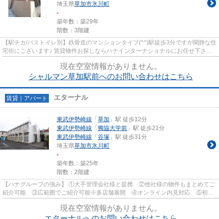
埼玉県
草加市
氷川町
-
築年数：築29年
階数：3階建
【駅チカ/バストイレ別】鉄骨造のマンションタイプ(^^)駅徒歩3分ですが閑静な住
宅街にございます♪ 賃貸物件お探しならハナインターナショナルにお任せ下さい♪
東武伊勢崎線【草加駅】徒...
現在空室情報がありません。
シャルマン草加駅前へのお問い合わせはこちら
エターナル
賃貸｜アパート
東武伊勢崎線
「
草加
」駅 徒歩12分
東武伊勢崎線
「
獨協大学前
」駅 徒歩21分
東武伊勢崎線
「
谷塚
」駅 徒歩31分
埼玉県
草加市
氷川町
-
築年数：築25年
階数：2階建
【ハナグループの強み】 ①大手管理会社様と提携 ②他社様の物件もまとめてご
紹介可能 ③広範囲でご紹介可能※多店舗展開 ④オンライン内見対応 ⑤初期
費用クレジット決済対応 【お部屋...
現在空室情報がありません。
エターナルへのお問い合わせはこちら