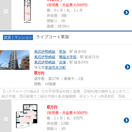
(管理費・共益費 4,000円)
敷：0ヶ月｜礼：1ヶ月
所在階：3階
間取り：1K
面積：28.56㎡
ライブコート草加
賃貸｜マンション
東武伊勢崎線
「
草加
」駅 徒歩3分
東武伊勢崎線
「
獨協大学前
」駅 徒歩21分
東武伊勢崎線
「
谷塚
」駅 徒歩24分
埼玉県
草加市
氷川町
8
万円
築年数：築17年 ｜募集中：
1室
階数：14階建
【ハナグループの強み】 ①大手管理会社様と提携 ②他社様の物件もまとめてご
紹介可能 ③広範囲でご紹介可能※多店舗展開 ④オンライン内見対応 ⑤初期
費用クレジット決済対応 【お部屋...
8
万
円
(管理費・共益費 8,000円)
敷：1ヶ月｜礼：0万円
所在階：12階
間取り：1R