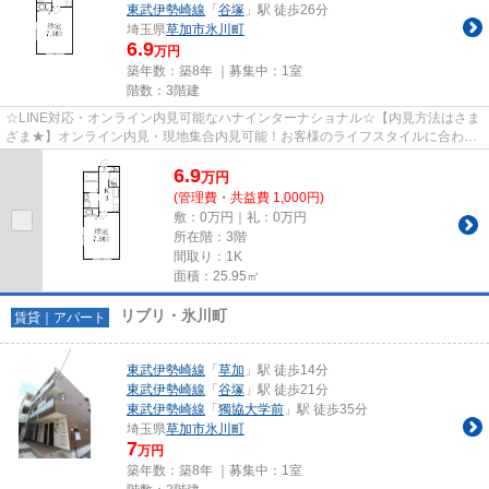
東武伊勢崎線
「
谷塚
」駅 徒歩26分
埼玉県
草加市
氷川町
6.9
万円
築年数：築8年 ｜募集中：
1室
階数：3階建
☆LINE対応・オンライン内見可能なハナインターナショナル☆【内見方法はさま
ざま★】オンライン内見・現地集合内見可能！お客様のライフスタイルに合わせ
てお部屋さがしができます♪
6.9
万
円
(管理費・共益費 1,000円)
敷：0万円｜礼：0万円
所在階：3階
間取り：1K
面積：25.95㎡
リブリ・氷川町
賃貸｜アパート
東武伊勢崎線
「
草加
」駅 徒歩14分
東武伊勢崎線
「
谷塚
」駅 徒歩21分
東武伊勢崎線
「
獨協大学前
」駅 徒歩35分
埼玉県
草加市
氷川町
7
万円
築年数：築8年 ｜募集中：
1室