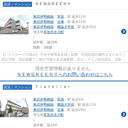
ＮＥＷＧＲＥＥＮⅡ
賃貸｜マンション
東武伊勢崎線
「
草加
」駅 徒歩12分
東武伊勢崎線
「
谷塚
」駅 徒歩14分
東武伊勢崎線
「
獨協大学前
」駅 徒歩35分
埼玉県
草加市
氷川町
-
築年数：築18年
階数：3階建
【ハナグループの強み】 ①大手管理会社様と提携 ②他社様の物件もまとめてご
紹介可能 ③広範囲でご紹介可能※多店舗展開 ④オンライン内見対応 ⑤初期
費用クレジット決済対応 【お部屋...
現在空室情報がありません。
ＮＥＷＧＲＥＥＮⅡへのお問い合わせはこちら
Ｆｌａｔｅｌｉｅｒ
賃貸｜マンション
東武伊勢崎線
「
草加
」駅 徒歩9分
東武伊勢崎線
「
獨協大学前
」駅 徒歩17分
東武伊勢崎線
「
谷塚
」駅 徒歩29分
埼玉県
草加市
氷川町
-
築年数：築19年