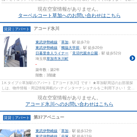
ガス】水道光熱費を節約できます♪...
現在空室情報がありません。
ターベルコート草加へのお問い合わせはこちら
アコード氷川
賃貸｜アパート
東武伊勢崎線
「
草加
」駅 徒歩7分
東武伊勢崎線
「
獨協大学前
」駅 徒歩20分
日暮里舎人ライナー
「
見沼代親水公園
」駅 徒歩52分
埼玉県
草加市
氷川町
-
築年数：築2年
階数：3階建
1Ｋタイプ☆草加駅のアパート【アコード氷川】です！ ★草加駅周辺のお部屋探
しは、物件情報・周辺情報満載のハナインターナショナルをご利用下さい！ 交
通：伊勢崎線・【草加駅】徒歩7...
現在空室情報がありません。
アコード氷川へのお問い合わせはこちら
第37アベニュー
賃貸｜アパート
東武伊勢崎線
「
草加
」駅 徒歩12分
東武伊勢崎線
「
谷塚
」駅 徒歩12分