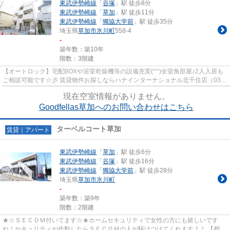
東武伊勢崎線
「
谷塚
」駅 徒歩8分
東武伊勢崎線
「
草加
」駅 徒歩11分
東武伊勢崎線
「
獨協大学前
」駅 徒歩35分
埼玉県
草加市
氷川町
558-4
-
築年数：築10年
階数：3階建
【オートロック】宅配BOXや浴室乾燥機等の設備充実(^^)全室角部屋♪2人入居も
ご相談可能です☆彡 賃貸物件お探しならハナインターナショナル北千住店（03-
5284-3966）にお任せ下さい♪東...
現在空室情報がありません。
Goodfellas草加へのお問い合わせはこちら
ターベルコート草加
賃貸｜アパート
東武伊勢崎線
「
草加
」駅 徒歩6分
東武伊勢崎線
「
谷塚
」駅 徒歩16分
東武伊勢崎線
「
獨協大学前
」駅 徒歩28分
埼玉県
草加市
氷川町
-
築年数：築9年
階数：2階建
★☆ＳＥＣＯＭ付いてます☆★ホームセキュリティで女性の方にも嬉しいです
ね！セキュリティが作動したらＳＥＣＯＭの人が駆けつけてくれますよ！ 【都市