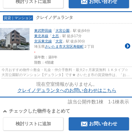
検討リストに追加
お問い合わせ
クレイノデュランタ
賃貸｜マンション
東武野田線
「
大宮公園
」駅 徒歩6分
東北本線
「
土呂
」駅 徒歩17分
京浜東北線
「
大宮
」駅 徒歩30分
埼玉県
さいたま市大宮区
寿能町
２丁目
-
築年数：築8年
階数：4階建
今月おすすめ物件☆敷金・礼金・仲介手数料・最大2ヶ月家賃無料 １Ｋタイプ☆
大宮公園駅のマンション【デュランタ】です★ さいたま市の賃貸物件は、「お部
屋探しにハナが咲く練馬の賃貸...
現在空室情報がありません。
クレイノデュランタへのお問い合わせはこちら
該当公開件数
1
棟
1-1
棟表示
チェックした物件をまとめて
検討リストに追加
お問い合わせ