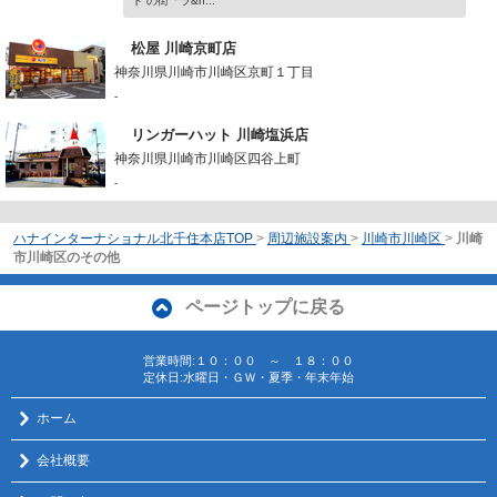
ト の街「ラ&n...
松屋 川崎京町店
神奈川県川崎市川崎区京町１丁目
-
リンガーハット 川崎塩浜店
神奈川県川崎市川崎区四谷上町
-
ハナインターナショナル北千住本店TOP
>
周辺施設案内
>
川崎市川崎区
>
川崎
市川崎区のその他
ページトップに戻る
営業時間:１０：００ ～ １８：００
定休日:水曜日・ＧＷ・夏季・年末年始
ホーム
会社概要