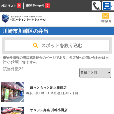
0
0
検討リスト
最近見た物件
お問合せ
川崎市川崎区の弁当
スポットを絞り込む
※物件情報の周辺施設紹介のページであり、各店舗への問い合わせは当
社では対応できません。
該当件数
3
件
ほっともっと池上新町店
神奈川県川崎市川崎区池上新町２丁目
-
オリジン弁当 川崎小田店