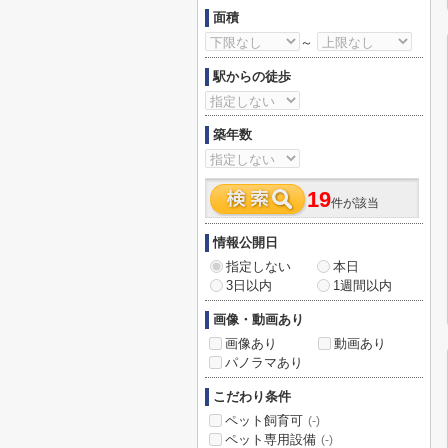
面積
～
駅からの徒歩
築年数
19
件が該当
情報公開日
指定しない
本日
3日以内
1週間以内
画像・動画あり
画像あり
動画あり
パノラマあり
こだわり条件
ペット飼育可
(-)
ペット専用設備
(-)