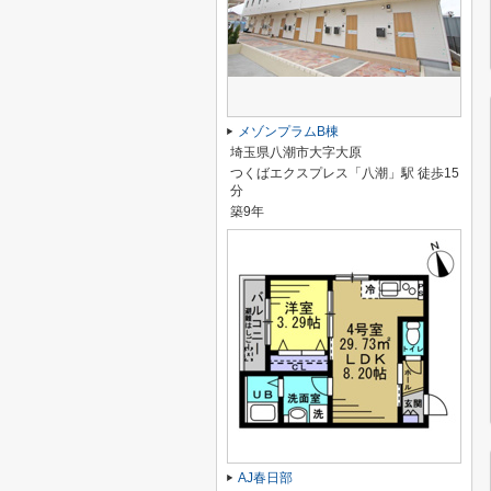
メゾンプラムB棟
埼玉県八潮市大字大原
つくばエクスプレス「八潮」駅 徒歩15
分
築9年
AJ春日部