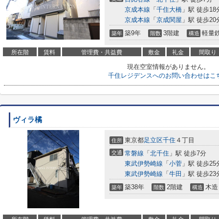
京成本線
「
千住大橋
」駅 徒歩18
京成本線
「
京成関屋
」駅 徒歩20
築9年
3階建
軽量
築年
階数
構造
所在階
賃料
管理費・共益費
敷金
礼金
間取り
現在空室情報がありません。
千住レジデンスへのお問い合わせはこ
ヴィラ橘
東京都
足立区
千住
４丁目
住所
交通
常磐線
「
北千住
」駅 徒歩7分
東武伊勢崎線
「
小菅
」駅 徒歩25
東武伊勢崎線
「
牛田
」駅 徒歩23
築38年
2階建
木造
築年
階数
構造