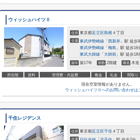
ウィッシュハイツⅡ
東京都
足立区
島根
４丁目
住所
交通
東武伊勢崎線
「
西新井
」駅 徒歩
東武伊勢崎線
「
梅島
」駅 徒歩16
東武大師線
「
大師前
」駅 徒歩18
築17年
2階建
木造
築年
階数
構造
所在階
賃料
管理費・共益費
敷金
礼金
間取り
現在空室情報がありません。
ウィッシュハイツⅡへのお問い合わせは
千住レジデンス
東京都
足立区
千住
４丁目
住所
交通
日比谷線
「
北千住
」駅 徒歩7分