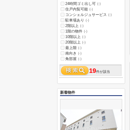
24時間ゴミ出し可
(-)
住戸内覧可能
(-)
コンシェルジュサービス
(-)
駐車場あり
(-)
2階以上
(-)
1階の物件
(-)
10階以上
(-)
20階以上
(-)
最上階
(-)
南向き
(-)
角部屋
(-)
19
件が該当
新着物件