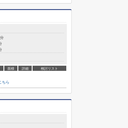
9分
分
分
面積
詳細
検討リスト
こちら