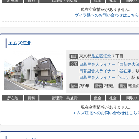
所在階
賃料
管理費・共益費
敷金
礼金
間取り
現在空室情報がありません。
ヴィラ橘へのお問い合わせはこちら
エムズ江北
東京都
足立区
江北
７丁目
住所
交通
日暮里舎人ライナー
「
西新井大
日暮里舎人ライナー
「
谷在家
」駅
日暮里舎人ライナー
「
江北
」駅 
築9年
2階建
軽量
築年
階数
構造
所在階
賃料
管理費・共益費
敷金
礼金
間取り
現在空室情報がありません。
エムズ江北へのお問い合わせはこち