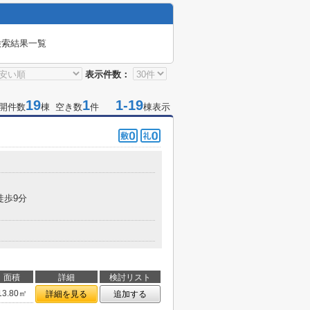
検索結果一覧
表示件数：
19
1
1-19
開件数
棟 空き数
件
棟表示
徒歩9分
面積
詳細
検討リスト
13.80㎡
詳細を見る
追加する