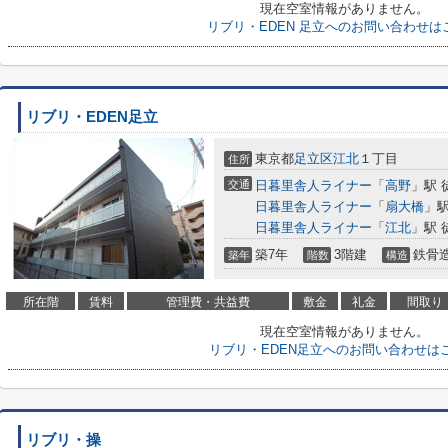
現在空室情報がありません。
リブリ・EDEN 足立へのお問い合わせは
リブリ・EDEN足立
東京都
足立区
江北
１丁目
住所
交通
日暮里舎人ライナー
「
高野
」駅 
日暮里舎人ライナー
「
扇大橋
」駅
日暮里舎人ライナー
「
江北
」駅 
築7年
3階建
鉄骨
築年
階数
構造
所在階
賃料
管理費・共益費
敷金
礼金
間取り
現在空室情報がありません。
リブリ・EDEN足立へのお問い合わせは
リブリ・操