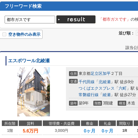
フリーワード検索
「都市ガスです」
の
並び順：
空き物件のみ表示
該当公
エスポワール北綾瀬
東京都
足立区
加平
２丁目
住所
交通
千代田線
「
北綾瀬
」駅 徒歩9分
つくばエクスプレス
「
六町
」駅 
常磐緩行線
「
綾瀬
」駅 徒歩27分
築9年
3階建
木造
築年
階数
構造
所在階
賃料
管理費・共益費
敷金
礼金
間取り
5.6
万円
0ヶ月
0ヶ月
1階
3,000円
1R