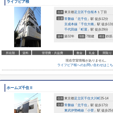
ライフピア桜
東京都
足立区
千住桜木
１丁目
住所
交通
常磐線
「
北千住
」駅 徒歩12分
京成本線
「
千住大橋
」駅 徒歩13
千代田線
「
町屋
」駅 徒歩29分
築32年
7階建
鉄筋
築年
階数
構造
所在階
賃料
管理費・共益費
敷金
礼金
間取り
現在空室情報がありません。
ライフピア桜へのお問い合わせはこち
ホームズ千住Ⅱ
東京都
足立区
千住大川町
25-14
住所
交通
常磐線
「
北千住
」駅 徒歩17分
東武伊勢崎線
「
小菅
」駅 徒歩25