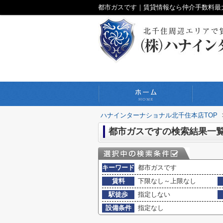
都市ガスです｜賃貸情報なら仲介手数料最
ハナインターナショナル北千住本店TOP
都市ガスですの検索結果一
キーワード
都市ガスです
賃料
下限なし～上限なし
駅徒歩
指定しない
設備条件
指定なし