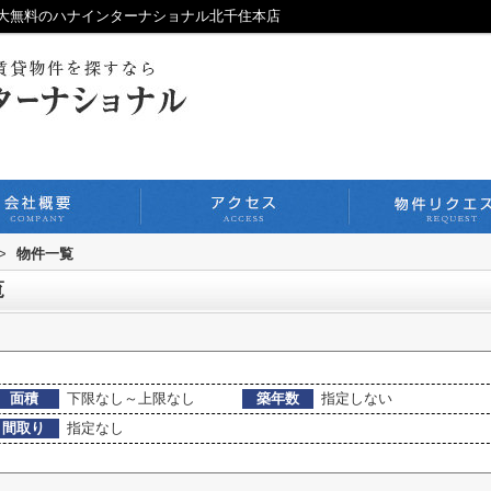
大無料のハナインターナショナル北千住本店
>
物件一覧
覧
面積
下限なし～上限なし
築年数
指定しない
間取り
指定なし