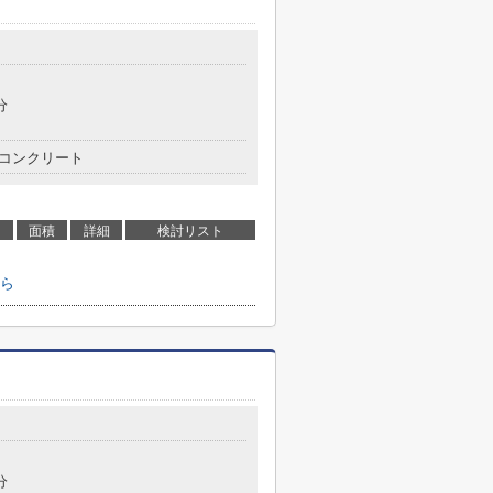
分
コンクリート
面積
詳細
検討リスト
ら
分