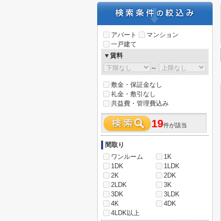
アパート
マンション
一戸建て
▼賃料
～
敷金・保証金なし
礼金・敷引なし
共益費・管理費込み
19
件が該当
間取り
ワンルーム
1K
1DK
1LDK
2K
2DK
2LDK
3K
3DK
3LDK
4K
4DK
4LDK以上