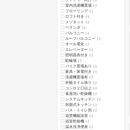
(-)
室内洗濯機置場
(-)
フローリング
(-)
ロフト付き
(-)
メゾネット
(-)
ベランダ
(-)
バルコニー
(-)
ルーフバルコニー
(-)
オール電化
(-)
エレベーター
(-)
照明器具付き
(-)
駐輪場
(-)
バイク置場あり
(-)
家具・家電付き
(-)
洗濯機置場有
(-)
外観タイル張り
(-)
コンロ２口以上
(-)
食器洗い乾燥機
(-)
システムキッチン
(-)
対面式キッチン
(-)
バス・トイレ別
(-)
追焚機能浴室
(-)
浴室乾燥機
(-)
温水洗浄便座
(-)