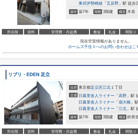
東武伊勢崎線
「
五反野
」駅 徒歩2
築7年
3階建
木造
築年
階数
構造
所在階
賃料
管理費・共益費
敷金
礼金
間取り
現在空室情報がありません。
ホームズ千住Ⅱへのお問い合わせはこ
リブリ・EDEN 足立
東京都
足立区
江北
１丁目
住所
交通
日暮里舎人ライナー
「
高野
」駅 
日暮里舎人ライナー
「
扇大橋
」駅
日暮里舎人ライナー
「
江北
」駅 
築7年
3階建
鉄骨
築年
階数
構造
所在階
賃料
管理費・共益費
敷金
礼金
間取り