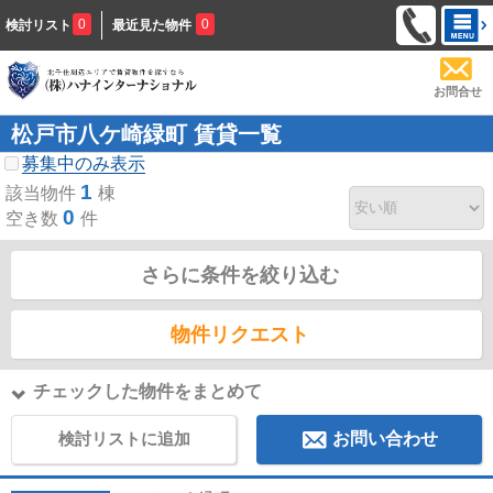
0
0
検討リスト
最近見た物件
お問合せ
松戸市八ケ崎緑町 賃貸一覧
募集中のみ表示
1
該当物件
棟
0
空き数
件
さらに条件を絞り込む
物件リクエスト
チェックした物件をまとめて
検討リストに追加
お問い合わせ