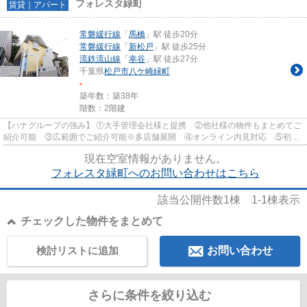
フォレスタ緑町
賃貸｜アパート
常磐緩行線
「
馬橋
」駅 徒歩20分
常磐緩行線
「
新松戸
」駅 徒歩25分
流鉄流山線
「
幸谷
」駅 徒歩27分
千葉県
松戸市
八ケ崎緑町
-
築年数：築38年
階数：2階建
【ハナグループの強み】 ①大手管理会社様と提携 ②他社様の物件もまとめてご
紹介可能 ③広範囲でご紹介可能※多店舗展開 ④オンライン内見対応 ⑤初期
費用クレジット決済対応 【お部屋...
現在空室情報がありません。
フォレスタ緑町へのお問い合わせはこちら
該当公開件数
1
棟
1-1
棟表示
チェックした物件をまとめて
検討リストに追加
お問い合わせ
さらに条件を絞り込む