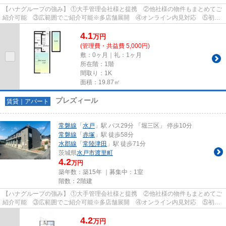
【ハナグループの強み】 ①大手管理会社様と提携 ②他社様の物件もまとめてご
紹介可能 ③広範囲でご紹介可能※多店舗展開 ④オンライン内見対応 ⑤初期
費用クレジット決済対応 【お部屋...
4.1
万
円
(管理費・共益費 5,000円)
敷：0ヶ月｜礼：1ヶ月
所在階：1階
間取り：1K
面積：19.87㎡
プレズィール
賃貸｜アパート
常磐線
「
水戸
」駅 バス29分 「堀三区」 停歩10分
常磐線
「
赤塚
」駅 徒歩58分
水郡線
「
常陸津田
」駅 徒歩71分
茨城県
水戸市
渡里町
4.2
万円
築年数：築15年 ｜募集中：
1室
階数：2階建
【ハナグループの強み】 ①大手管理会社様と提携 ②他社様の物件もまとめてご
紹介可能 ③広範囲でご紹介可能※多店舗展開 ④オンライン内見対応 ⑤初期
費用クレジット決済対応 【お部屋...
4.2
万
円