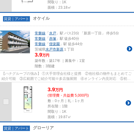
間取り：1K
面積：23.18㎡
オケイル
賃貸｜アパート
常磐線
「
水戸
」駅 バス23分 「新原一丁目」 停歩5分
常磐線
「
赤塚
」駅 徒歩40分
常磐線
「
偕楽園
」駅 徒歩44分
茨城県
水戸市
新原
１丁目
3.9
万円
築年数：築17年 ｜募集中：
1室
階数：3階建
【ハナグループの強み】 ①大手管理会社様と提携 ②他社様の物件もまとめてご
紹介可能 ③広範囲でご紹介可能※多店舗展開 ④オンライン内見対応 ⑤初期
費用クレジット決済対応 【お部屋...
3.9
万
円
(管理費・共益費 5,000円)
敷：0ヶ月｜礼：1ヶ月
所在階：1階
間取り：1K
面積：19.87㎡
グローリア
賃貸｜アパート