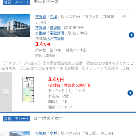
モルトベーネ
賃貸｜アパート
常磐線
「
赤塚
」駅 バス15分 「五中入口（茨城県）」 停
歩14分
常磐線
「
偕楽園
」駅 徒歩73分
水郡線
「
常陸津田
」駅 徒歩88分
茨城県
水戸市
堀町
3.4
万円
築年数：築24年 ｜募集中：
1室
階数：2階建
【ハナグループの強み】 ①大手管理会社様と提携 ②他社様の物件もまとめてご
紹介可能 ③広範囲でご紹介可能※多店舗展開 ④オンライン内見対応 ⑤初期
費用クレジット決済対応 【お部屋...
3.4
万
円
(管理費・共益費 5,000円)
敷：0ヶ月｜礼：1ヶ月
所在階：2階
間取り：1K
面積：23.18㎡
コーポタイホー
賃貸｜アパート
常磐線
「
水戸
」駅 バス29分 「堀三区」 停歩8分