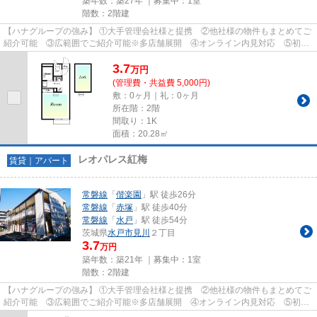
築年数：築27年 ｜募集中：
1室
階数：2階建
【ハナグループの強み】 ①大手管理会社様と提携 ②他社様の物件もまとめてご
紹介可能 ③広範囲でご紹介可能※多店舗展開 ④オンライン内見対応 ⑤初期
費用クレジット決済対応 【お部屋...
3.7
万
円
(管理費・共益費 5,000円)
敷：0ヶ月｜礼：0ヶ月
所在階：2階
間取り：1K
面積：20.28㎡
レオパレス紅梅
賃貸｜アパート
常磐線
「
偕楽園
」駅 徒歩26分
常磐線
「
赤塚
」駅 徒歩40分
常磐線
「
水戸
」駅 徒歩54分
茨城県
水戸市
見川
２丁目
3.7
万円
築年数：築21年 ｜募集中：
1室
階数：2階建
【ハナグループの強み】 ①大手管理会社様と提携 ②他社様の物件もまとめてご
紹介可能 ③広範囲でご紹介可能※多店舗展開 ④オンライン内見対応 ⑤初期
費用クレジット決済対応 【お部屋...