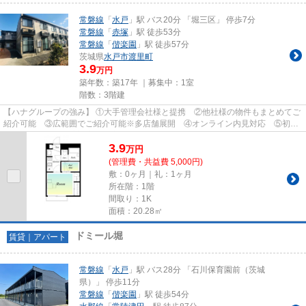
常磐線
「
水戸
」駅 バス20分 「堀三区」 停歩7分
常磐線
「
赤塚
」駅 徒歩53分
常磐線
「
偕楽園
」駅 徒歩57分
茨城県
水戸市
渡里町
3.9
万円
築年数：築17年 ｜募集中：
1室
階数：3階建
【ハナグループの強み】 ①大手管理会社様と提携 ②他社様の物件もまとめてご
紹介可能 ③広範囲でご紹介可能※多店舗展開 ④オンライン内見対応 ⑤初期
費用クレジット決済対応 【お部屋...
3.9
万
円
(管理費・共益費 5,000円)
敷：0ヶ月｜礼：1ヶ月
所在階：1階
間取り：1K
面積：20.28㎡
ドミール堀
賃貸｜アパート
常磐線
「
水戸
」駅 バス28分 「石川保育園前（茨城
県）」 停歩11分
常磐線
「
偕楽園
」駅 徒歩54分