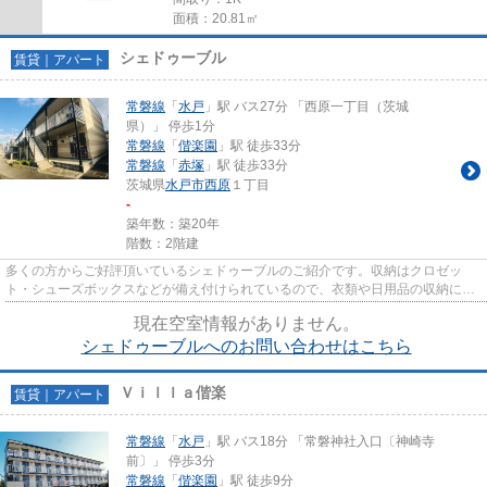
面積：20.81㎡
シェドゥーブル
賃貸｜アパート
常磐線
「
水戸
」駅 バス27分 「西原一丁目（茨城
県）」 停歩1分
常磐線
「
偕楽園
」駅 徒歩33分
常磐線
「
赤塚
」駅 徒歩33分
茨城県
水戸市
西原
１丁目
-
築年数：築20年
階数：2階建
多くの方からご好評頂いているシェドゥーブルのご紹介です。収納はクロゼッ
ト・シューズボックスなどが備え付けられているので、衣類や日用品の収納に重
宝します。TVインターホンで、...
現在空室情報がありません。
シェドゥーブルへのお問い合わせはこちら
Ｖｉｌｌａ偕楽
賃貸｜アパート
常磐線
「
水戸
」駅 バス18分 「常磐神社入口〔神崎寺
前〕」 停歩3分
常磐線
「
偕楽園
」駅 徒歩9分