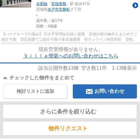
水郡線
「
常陸青柳
」駅 徒歩47分
茨城県
水戸市
常磐町
２丁目
-
築年数：築17年
階数：4階建
【ハナグループの強み】 ①大手管理会社様と提携 ②他社様の物件もまとめてご
紹介可能 ③広範囲でご紹介可能※多店舗展開 ④オンライン内見対応 ⑤初期
費用クレジット決済対応 【お部屋...
現在空室情報がありません。
Ｖｉｌｌａ偕楽へのお問い合わせはこちら
該当公開件数
13
棟 空き数
11
件
1-13
棟表示
チェックした物件をまとめて
検討リストに追加
お問い合わせ
さらに条件を絞り込む
物件リクエスト