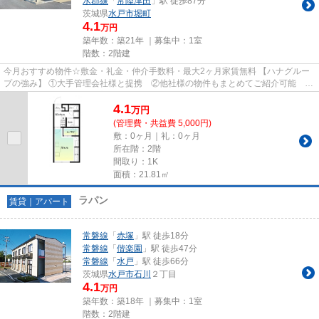
水郡線
「
常陸津田
」駅 徒歩87分
茨城県
水戸市
堀町
4.1
万円
築年数：築21年 ｜募集中：
1室
階数：2階建
今月おすすめ物件☆敷金・礼金・仲介手数料・最大2ヶ月家賃無料 【ハナグルー
プの強み】 ①大手管理会社様と提携 ②他社様の物件もまとめてご紹介可能 ③
広範囲でご紹介可能※多店舗展開...
4.1
万
円
(管理費・共益費 5,000円)
敷：0ヶ月｜礼：0ヶ月
所在階：2階
間取り：1K
面積：21.81㎡
ラパン
賃貸｜アパート
常磐線
「
赤塚
」駅 徒歩18分
常磐線
「
偕楽園
」駅 徒歩47分
常磐線
「
水戸
」駅 徒歩66分
茨城県
水戸市
石川
２丁目
4.1
万円
築年数：築18年 ｜募集中：
1室
階数：2階建