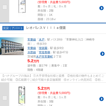
(管理費・共益費 5,000円)
敷：0ヶ月｜礼：0ヶ月
所在階：2階
間取り：1K
面積：23.18㎡
レオパレスＶｉｌｌａ偕楽
賃貸｜アパート
常磐線
「
水戸
」駅 バス18分 「常磐神社入口〔神崎寺
前〕」 停歩3分
常磐線
「
偕楽園
」駅 徒歩9分
水郡線
「
常陸青柳
」駅 徒歩47分
茨城県
水戸市
常磐町
２丁目
5.2
万円
築年数：築17年 ｜募集中：
1室
階数：4階建
【ハナグループの強み】 ①大手管理会社様と提携 ②他社様の物件もまとめてご
紹介可能 ③広範囲でご紹介可能※多店舗展開 ④オンライン内見対応 ⑤初期
費用クレジット決済対応 【お部屋...
5.2
万
円
(管理費・共益費 5,000円)
敷：0ヶ月｜礼：1ヶ月
所在階：3階
間取り：1K