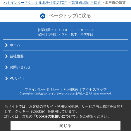
ハナインターナショナル北千住本店TOP
>
(賃貸)地域から探す
>
水戸市の賃貸
ページトップに戻る
営業時間:１０：００ ～ １８：００
定休日:水曜日・ＧＷ・夏季・年末年始
ホーム
会社概要
お問い合わせ
PCサイト
プライバシーポリシー
利用規約
｜アクセスマップ
｜
Copyright(c) 株式会社ハナインターナショナル北千住本店 All rights reserved.
当サイトでは、お客様の当サイト利用状況把握、サービス向上検討を目的と
して、クッキー（Cookie）を使用しています。
詳しくは、当社の
「Cookieの取扱いについて」
をご確認ください。
閉じる