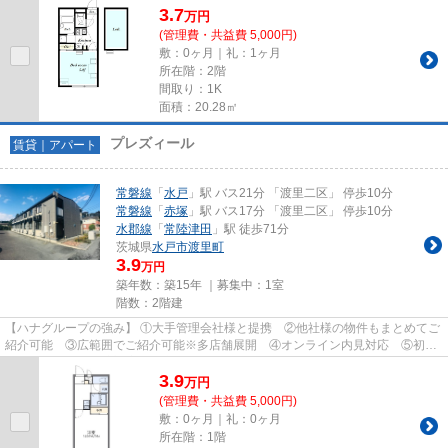
3.7
万
円
(管理費・共益費 5,000円)
敷：0ヶ月｜礼：1ヶ月
所在階：2階
間取り：1K
面積：20.28㎡
プレズィール
賃貸｜アパート
常磐線
「
水戸
」駅 バス21分 「渡里二区」 停歩10分
常磐線
「
赤塚
」駅 バス17分 「渡里二区」 停歩10分
水郡線
「
常陸津田
」駅 徒歩71分
茨城県
水戸市
渡里町
3.9
万円
築年数：築15年 ｜募集中：
1室
階数：2階建
【ハナグループの強み】 ①大手管理会社様と提携 ②他社様の物件もまとめてご
紹介可能 ③広範囲でご紹介可能※多店舗展開 ④オンライン内見対応 ⑤初期
費用クレジット決済対応 【お部屋...
3.9
万
円
(管理費・共益費 5,000円)
敷：0ヶ月｜礼：0ヶ月
所在階：1階