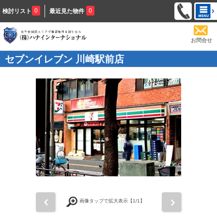
0
0
検討リスト
最近見た物件
お問合せ
セブンイレブン 川崎駅前店
前
次
画像タップで拡大表示【
1
/1】