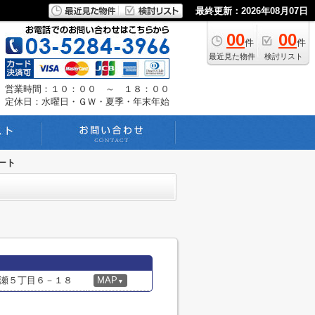
最終更新：2026年08月07日
00
00
件
件
最近見た物件
検討リスト
営業時間：１０：００ ～ １８：００
定休日：水曜日・ＧＷ・夏季・年末年始
ート
瀬５丁目６－１８
MAP
▼