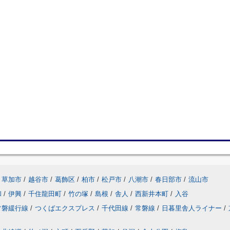
草加市
/
越谷市
/
葛飾区
/
柏市
/
松戸市
/
八潮市
/
春日部市
/
流山市
和
/
伊興
/
千住龍田町
/
竹の塚
/
島根
/
舎人
/
西新井本町
/
入谷
常磐緩行線
/
つくばエクスプレス
/
千代田線
/
常磐線
/
日暮里舎人ライナー
/