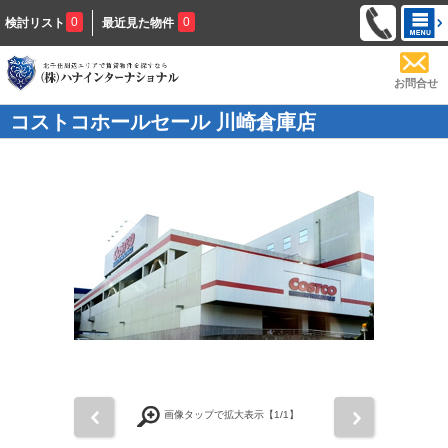
0
0
検討リスト
最近見た物件
お問合せ
コストコホールセール 川崎倉庫店
前
次
画像タップで拡大表示【
1
/1】