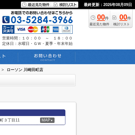
最終更新：2026年08月09日
00
00
件
件
最近見た物件
検討リスト
営業時間：１０：００ ～ １８：００
定休日：水曜日・ＧＷ・夏季・年末年始
>
ローソン 川崎田町店
町３丁目11
MAP
▼