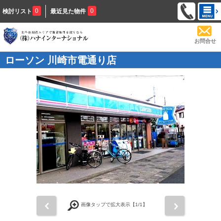
0
0
検討リスト
最近見た物件
お問合せ
ローソン 川崎市電通り店
前
次
画像タップで拡大表示【
1
/1】