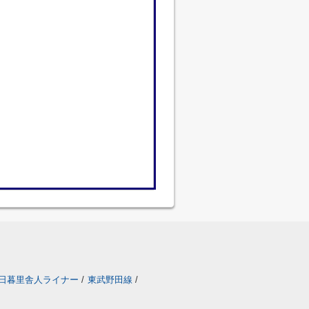
日暮里舎人ライナー
/
東武野田線
/