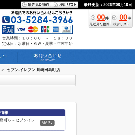
最終更新：2026年08月10日
00
00
件
件
最近見た物件
検討リスト
営業時間：１０：００ ～ １８：００
定休日：水曜日・ＧＷ・夏季・年末年始
>
セブン‐イレブン 川崎田島町店
細情報
島町６－セブンイレ
MAP
▼