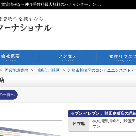
セブン‐イレブン 川崎田島町店情報ページ｜賃貸情報なら仲介手数料最大無料のハナインターナショナル北千住本店
>
周辺施設案内
>
川崎市川崎区
>
川崎市川崎区のコンビニエンスストア
店
の一覧へ
セブン‐イレブン 川崎田島町店の詳
神奈川県川崎市川崎区田
所在地
ブン