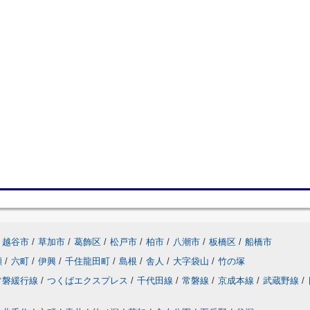
越谷市
/
草加市
/
葛飾区
/
松戸市
/
柏市
/
八潮市
/
板橋区
/
船橋市
瀬
/
六町
/
伊興
/
千住龍田町
/
島根
/
舎人
/
大字袋山
/
竹の塚
常磐緩行線
/
つくばエクスプレス
/
千代田線
/
常磐線
/
京成本線
/
武蔵野線
/