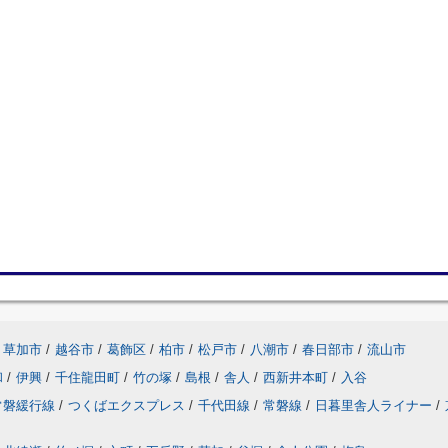
草加市
/
越谷市
/
葛飾区
/
柏市
/
松戸市
/
八潮市
/
春日部市
/
流山市
和
/
伊興
/
千住龍田町
/
竹の塚
/
島根
/
舎人
/
西新井本町
/
入谷
常磐緩行線
/
つくばエクスプレス
/
千代田線
/
常磐線
/
日暮里舎人ライナー
/