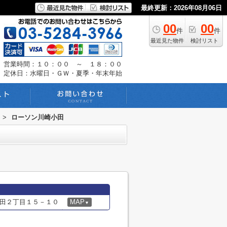
最終更新：2026年08月06日
00
00
件
件
最近見た物件
検討リスト
営業時間：１０：００ ～ １８：００
定休日：水曜日・ＧＷ・夏季・年末年始
>
ローソン川崎小田
田２丁目１５－１０
MAP
▼