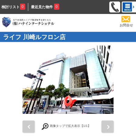
0
0
検討リスト
最近見た物件
お問合せ
ライフ 川崎ルフロン店
前
次
画像タップで拡大表示【
1
/1】