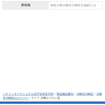
所在地
神奈川県川崎市川崎区日進町1-11
ハナインターナショナル北千住本店TOP
>
周辺施設案内
>
川崎市川崎区
>
川崎
市川崎区のスーパー
>
ライフ 川崎ルフロン店