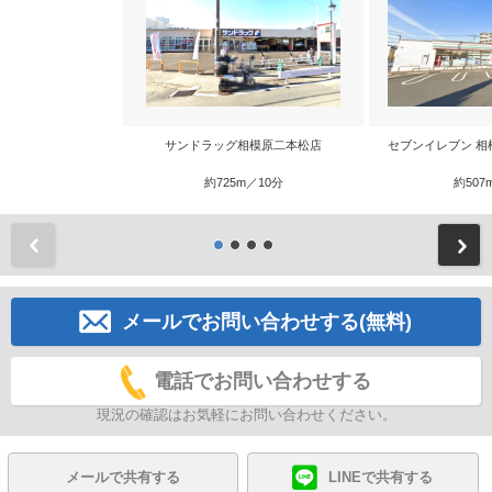
サンドラッグ相模原二本松店
セブンイレブン 相
約725m／10分
約507
前
メールでお問い合わせする(無料)
電話でお問い合わせする
現況の確認はお気軽にお問い合わせください。
メールで共有する
LINEで共有する