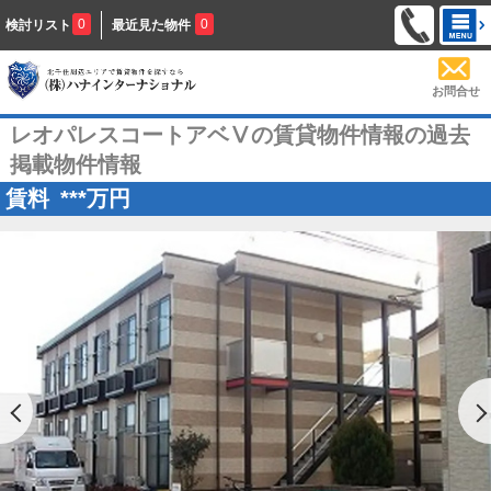
0
0
検討リスト
最近見た物件
お問合せ
レオパレスコートアベⅤの賃貸物件情報の過去
掲載物件情報
賃料
***
万円