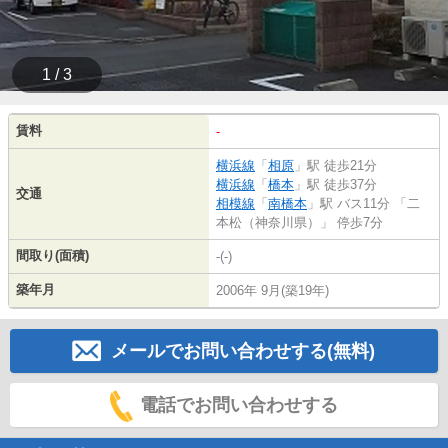
1 / 3
賃料
-
横浜線
「
相原
」駅 徒歩21分
横浜線
「
橋本
」駅 徒歩37分
交通
相模線
「
南橋本
」駅 バス11分 「二
本松（神奈川県）」 停歩7分
間取り(面積)
-(-)
築年月
2006年 9月(築19年)
メールでお問い合わせする(無料)
電話でお問い合わせする