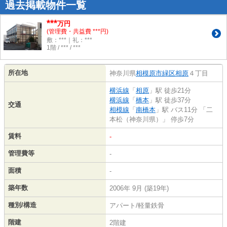
過去掲載物件一覧
***
万円
(管理費・共益費 ***円)
敷：***｜礼：***
1階 / *** / ***
所在地
神奈川県
相模原市緑区
相原
４丁目
横浜線
「
相原
」駅 徒歩21分
横浜線
「
橋本
」駅 徒歩37分
交通
相模線
「
南橋本
」駅 バス11分 「二
本松（神奈川県）」 停歩7分
賃料
-
管理費等
-
面積
-
築年数
2006年 9月 (築19年)
種別/構造
アパート/軽量鉄骨
階建
2階建