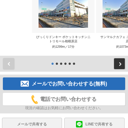
びっくりドンキー ポケットキッチンニ
サンマルクカフェ 
トリモール相模原店
約1299m／17分
約1073
前
メールでお問い合わせする(無料)
電話でお問い合わせする
現況の確認はお気軽にお問い合わせください。
メールで共有する
LINEで共有する