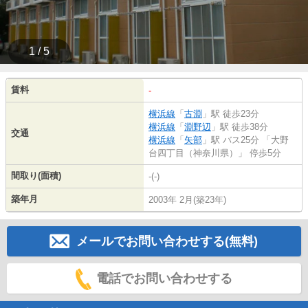
1 / 5
賃料
-
横浜線
「
古淵
」駅 徒歩23分
横浜線
「
淵野辺
」駅 徒歩38分
交通
横浜線
「
矢部
」駅 バス25分 「大野
台四丁目（神奈川県）」 停歩5分
間取り(面積)
-(-)
築年月
2003年 2月(築23年)
メールでお問い合わせする(無料)
電話でお問い合わせする