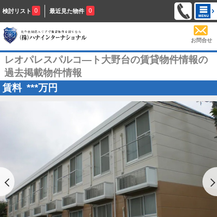
0
0
検討リスト
最近見た物件
お問合せ
レオパレスパルコ―ト大野台の賃貸物件情報の
過去掲載物件情報
賃料
***
万円