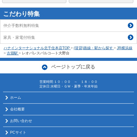
こだわり特集
仲介手数料無料特集
家具・家電付特集
ハナインターナショナル北千住本店TOP
>
(賃貸)路線・駅から探す
>
JR横浜線
>
古淵駅
>
レオパレスパルコ―ト大野台
ページトップに戻る
営業時間:１０：００ ～ １８：００
定休日:水曜日・ＧＷ・夏季・年末年始
ホーム
会社概要
お問い合わせ
PCサイト