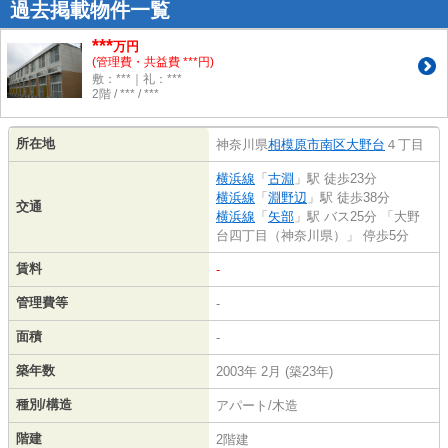
過去掲載物件一覧
***
万円
(管理費・共益費 ***円)
敷：***｜礼：***
2階 / *** / ***
所在地
神奈川県
相模原市南区
大野台
４丁目
横浜線
「
古淵
」駅 徒歩23分
横浜線
「
淵野辺
」駅 徒歩38分
交通
横浜線
「
矢部
」駅 バス25分 「大野
台四丁目（神奈川県）」 停歩5分
賃料
-
管理費等
-
面積
-
築年数
2003年 2月 (築23年)
種別/構造
アパート/木造
階建
2階建