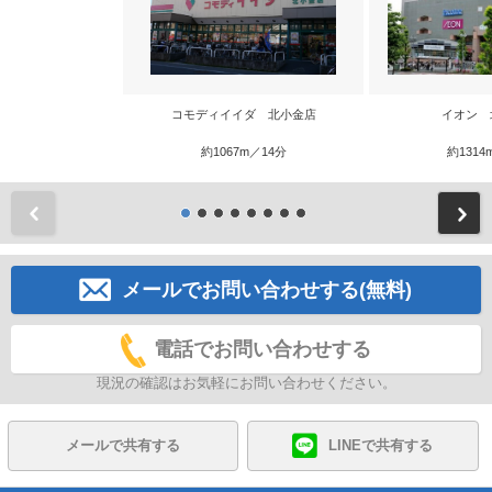
コモディイイダ 北小金店
イオン 
約1067m／14分
約1314
前
メールでお問い合わせする(無料)
電話でお問い合わせする
現況の確認はお気軽にお問い合わせください。
メールで共有する
LINEで共有する