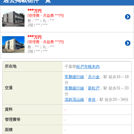
***
万円
(管理費・共益費 ***円)
敷：***｜礼：***
2階 / *** / ***
***
万円
(管理費・共益費 ***円)
敷：***｜礼：***
2階 / *** / ***
所在地
千葉県
松戸市
根木内
常磐緩行線
「
北小金
」駅 徒歩16～18
分
交通
常磐緩行線
「
新松戸
」駅 徒歩31～33
分
流鉄流山線
「
幸谷
」駅 徒歩33～34分
賃料
-
管理費等
-
面積
-