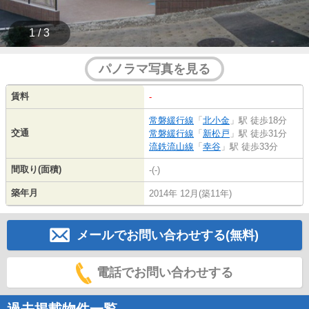
1 / 3
パノラマ写真を見る
賃料
-
常磐緩行線
「
北小金
」駅 徒歩18分
交通
常磐緩行線
「
新松戸
」駅 徒歩31分
流鉄流山線
「
幸谷
」駅 徒歩33分
間取り(面積)
-(-)
築年月
2014年 12月(築11年)
メールでお問い合わせする(無料)
電話でお問い合わせする
過去掲載物件一覧