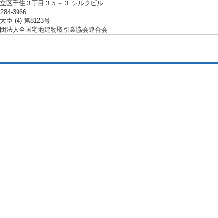
立区千住３丁目３５－３ シルクビル
5284-3966
臣 (4) 第8123号
団法人全国宅地建物取引業協会連合会