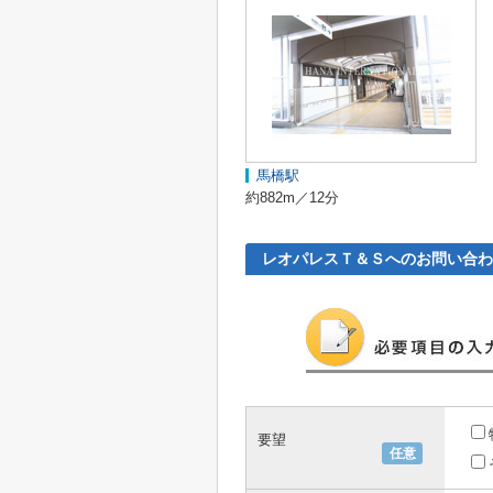
馬橋駅
約882m／12分
レオパレスＴ＆Ｓへのお問い合わ
要望
任意