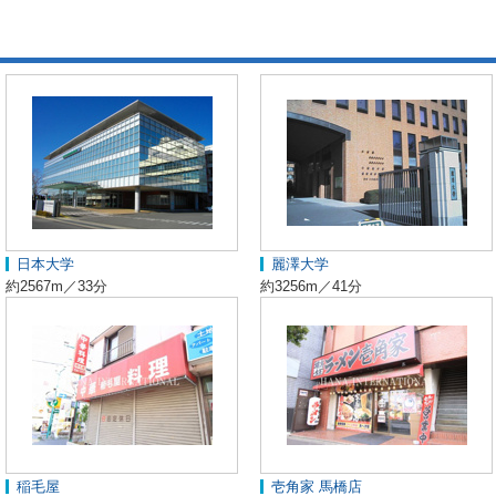
日本大学
麗澤大学
約2567m／33分
約3256m／41分
稲毛屋
壱角家 馬橋店