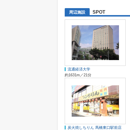
SPOT
周辺施設
流通経済大学
約1631m／21分
炭火焼しちりん 馬橋東口駅前店