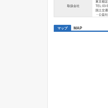
東京都足
取扱会社
TEL:03-
国土交通大
・公益社
MAP
マップ