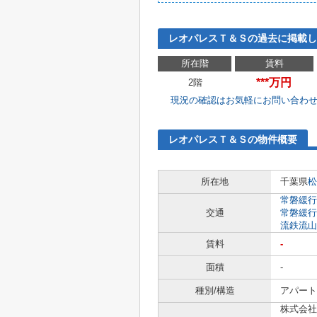
レオパレスＴ＆Ｓの過去に掲載し
所在階
賃料
***万円
2階
現況の確認はお気軽にお問い合わ
レオパレスＴ＆Ｓの物件概要
所在地
千葉県
松
常磐緩行
交通
常磐緩行
流鉄流山
賃料
-
面積
-
種別/構造
アパート
株式会社