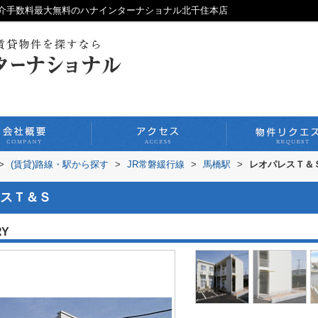
介手数料最大無料のハナインターナショナル北千住本店
>
(賃貸)路線・駅から探す
>
JR常磐緩行線
>
馬橋駅
>
レオパレスＴ＆
スＴ＆Ｓ
RY