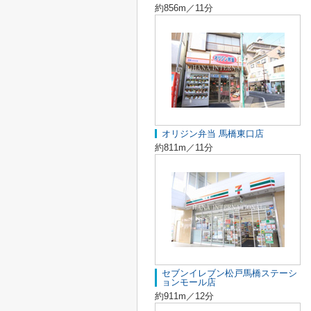
約856m／11分
オリジン弁当 馬橋東口店
約811m／11分
セブンイレブン松戸馬橋ステーシ
ョンモール店
約911m／12分