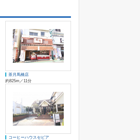
茶月馬橋店
約825m／11分
コーヒーハウスセピア