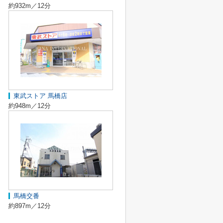
約932m／12分
東武ストア 馬橋店
約948m／12分
馬橋交番
約897m／12分