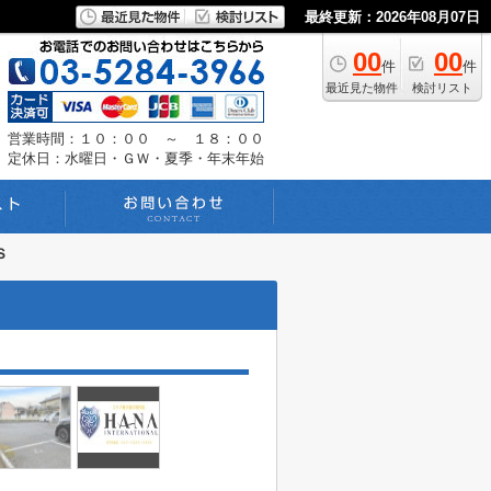
最終更新：2026年08月07日
00
00
件
件
最近見た物件
検討リスト
営業時間：１０：００ ～ １８：００
定休日：水曜日・ＧＷ・夏季・年末年始
Ｓ