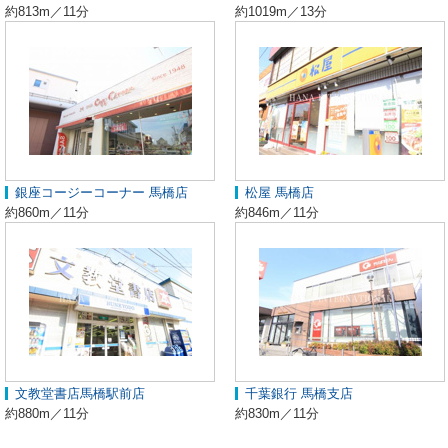
約813m／11分
約1019m／13分
銀座コージーコーナー 馬橋店
松屋 馬橋店
約860m／11分
約846m／11分
文教堂書店馬橋駅前店
千葉銀行 馬橋支店
約880m／11分
約830m／11分