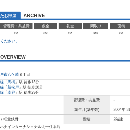
ARCHIVE
たお部屋
管理費・共益費
敷金
礼金
間取り
面積
***
***
***
***
***
せください。
OVERVIEW
戸市
八ケ崎
８丁目
線
「
馬橋
」駅 徒歩13分
線
「
新松戸
」駅 徒歩28分
線
「
幸谷
」駅 徒歩29分
管理費・共益費
-
築年月(築年数)
2004年 3
 / 軽量鉄骨
階建
2階建
ハナインターナショナル北千住本店