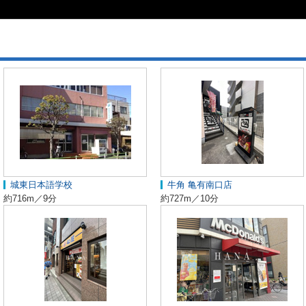
城東日本語学校
牛角 亀有南口店
約716m／9分
約727m／10分