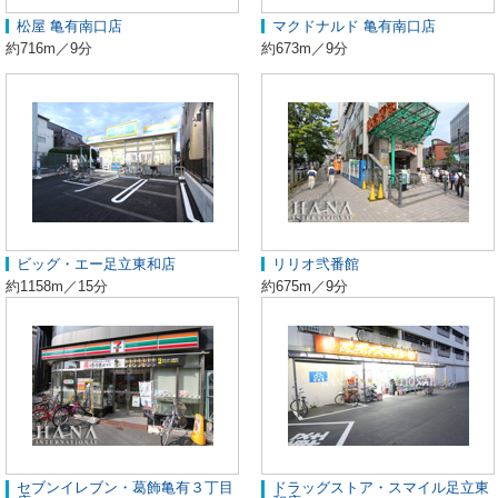
松屋 亀有南口店
マクドナルド 亀有南口店
約716m／9分
約673m／9分
ビッグ・エー足立東和店
リリオ弐番館
約1158m／15分
約675m／9分
セブンイレブン・葛飾亀有３丁目
ドラッグストア・スマイル足立東