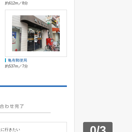
約612m／8分
亀有郵便局
約537m／7分
0
/
3
社に行きたい