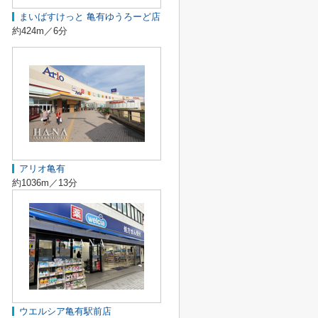
まいばすけっと 亀有ゆうろーど店
約424m／6分
アリオ亀有
約1036m／13分
ウエルシア亀有駅前店