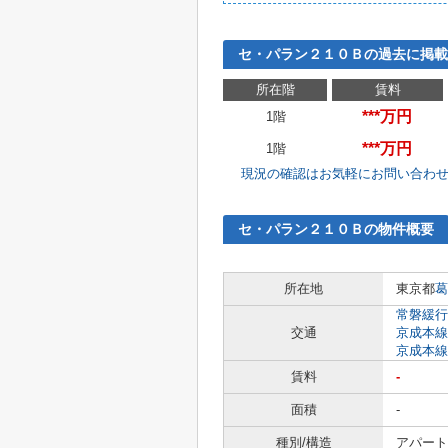
セ・パラン２１０Ｂの過去に掲載
所在階
賃料
***万円
1階
***万円
1階
現況の確認はお気軽にお問い合わ
セ・パラン２１０Ｂの物件概要
所在地
東京都
葛
常磐緩行
交通
京成本線
京成本線
賃料
-
面積
-
種別/構造
アパート 