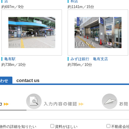
店
和店
約697m／9分
約1141m／15分
亀有駅
みずほ銀行 亀有支店
約738m／10分
約785m／10分
contact us
わせ
物件の詳細を知りたい
資料がほしい
不動産会