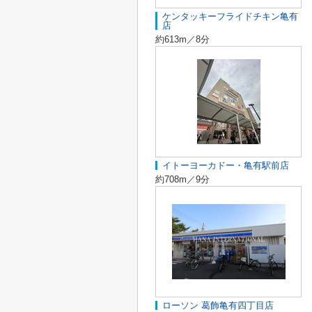
ケンタッキーフライドチキン亀有
店
約613m／8分
イトーヨーカドー・亀有駅前店
約708m／9分
ローソン 葛飾亀有四丁目店