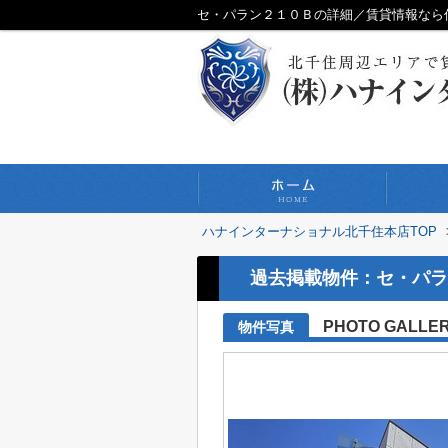
セ・パラン２１０Ｂの詳細／賃貸情報なら
ハナインターナショナル北千住本店TOP
過去掲載物件：セ・パラ
PHOTO GALLE
物件写真