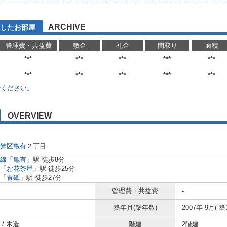
ARCHIVE
したお部屋
管理費・共益費
敷金
礼金
間取り
面積
***
***
***
***
***
***
***
***
***
***
せください。
OVERVIEW
飾区
亀有
２丁目
線
「
亀有
」駅 徒歩8分
「
お花茶屋
」駅 徒歩25分
「
青砥
」駅 徒歩27分
管理費・共益費
-
築年月(築年数)
2007年 9月( 築
/ 木造
階建
2階建