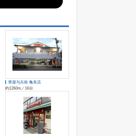
華屋与兵衛 亀有店
約1260m／16分