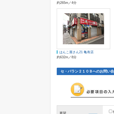
約265m／4分
はんこ屋さん21 亀有店
約632m／8分
セ・パラン２１０Ｂへのお問い合
要望