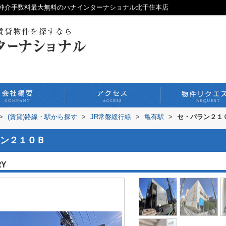
仲介手数料最大無料のハナインターナショナル北千住本店
>
(賃貸)路線・駅から探す
>
JR常磐緩行線
>
亀有駅
>
セ・パラン２１
ン２１０Ｂ
RY