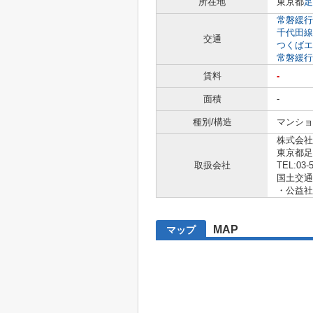
所在地
東京都
足
常磐緩行
千代田線
交通
つくばエ
常磐緩行
賃料
-
面積
-
種別/構造
マンショ
株式会社
東京都足
取扱会社
TEL:03-
国土交通大
・公益社
MAP
マップ