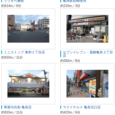
リリオ弐番館
亀有駅前郵便局
約614m／8分
約215m／3分
ミニストップ 東和２丁目店
セブンイレブン・葛飾亀有３丁目
店
約810m／11分
約592m／8分
華屋与兵衛 亀有店
マクドナルド 亀有北口店
約815m／11分
約423m／6分