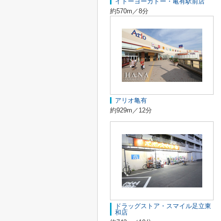
イトーヨーカドー・亀有駅前店
約570m／8分
アリオ亀有
約929m／12分
ドラッグストア・スマイル足立東
和店