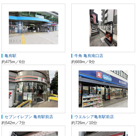
亀有駅
牛角 亀有南口店
約475m／6分
約669m／9分
セブンイレブン 亀有駅前店
ウエルシア亀有駅前店
約542m／7分
約726m／10分