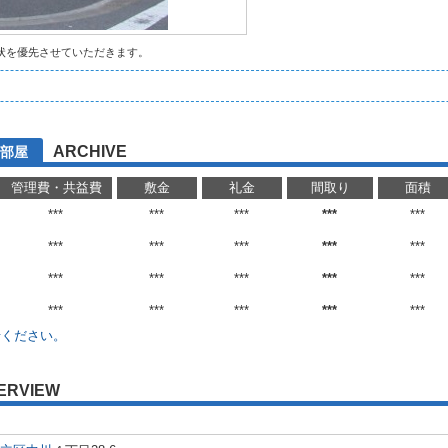
状を優先させていただきます。
ARCHIVE
部屋
管理費・共益費
敷金
礼金
間取り
面積
***
***
***
***
***
***
***
***
***
***
***
***
***
***
***
***
***
***
***
***
せください。
ERVIEW