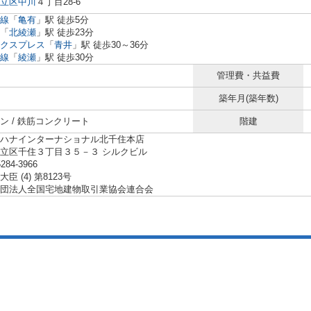
立区
中川
４丁目28-6
線
「
亀有
」駅 徒歩5分
「
北綾瀬
」駅 徒歩23分
クスプレス
「
青井
」駅 徒歩30～36分
線
「
綾瀬
」駅 徒歩30分
管理費・共益費
築年月(築年数)
ン / 鉄筋コンクリート
階建
ハナインターナショナル北千住本店
立区千住３丁目３５－３ シルクビル
5284-3966
臣 (4) 第8123号
団法人全国宅地建物取引業協会連合会