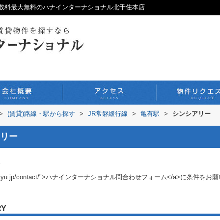
数料最大無料のハナインターナショナル北千住本店
>
(賃貸)路線・駅から探す
>
JR常磐緩行線
>
亀有駅
>
シンシアリー
リー
。
ana-senjyu.jp/contact/">ハナインターナショナル問合わせフォーム</a>に条件
RY