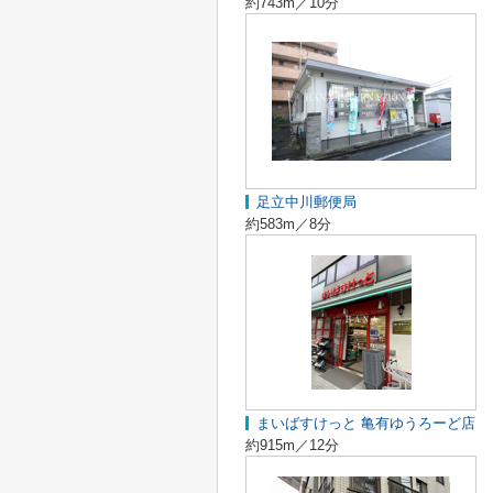
約743m／10分
足立中川郵便局
約583m／8分
まいばすけっと 亀有ゆうろーど店
約915m／12分