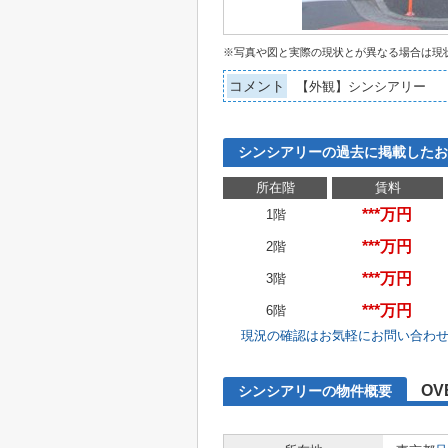
※写真や図と実際の現状とが異なる場合は現
コメント
【外観】シンシアリー
シンシアリーの過去に掲載したお
所在階
賃料
***万円
1階
***万円
2階
***万円
3階
***万円
6階
現況の確認はお気軽にお問い合わ
OV
シンシアリーの物件概要