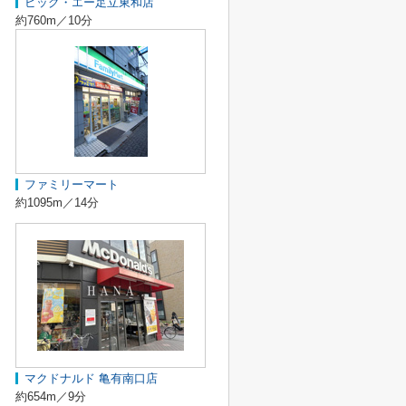
ビッグ・エー足立東和店
約760m／10分
ファミリーマート
約1095m／14分
マクドナルド 亀有南口店
約654m／9分