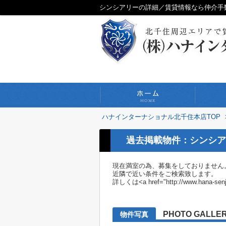
シンシアリーの詳細／賃貸情報なら仲介手
ハナインターナショナル北千住本店TOP
過去掲載物件：シンシア
現在満室の為、募集をしておりません
近隣で近い条件をご検索致します。
詳しくは<a href="http://www.h
PHOTO GALLE
物件写真