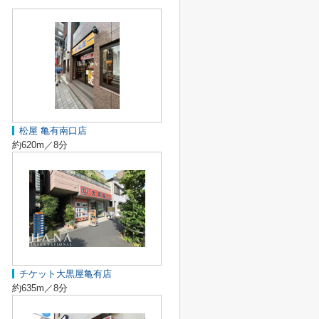
松屋 亀有南口店
約620m／8分
チケット大黒屋亀有店
約635m／8分