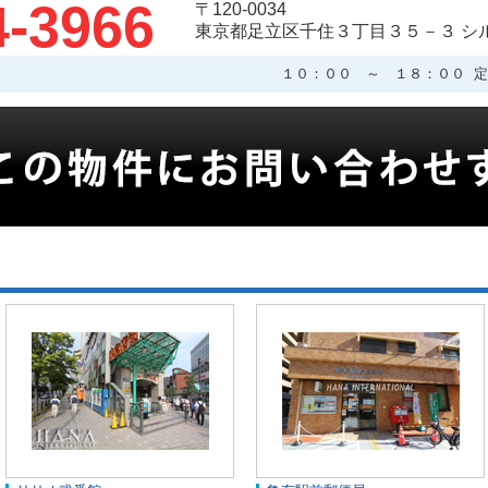
4-3966
〒120-0034
東京都足立区千住３丁目３５－３ シ
１０：００ ～ １８：００ 定