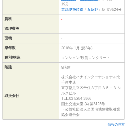
19分
東武伊勢崎線
「
五反野
」駅 徒歩24分
賃料
-
管理費等
-
面積
-
築年数
2018年 1月 (築8年)
種別/構造
マンション/鉄筋コンクリート
階建
9階建
株式会社ハナインターナショナル北
千住本店
東京都足立区千住３丁目３５－３ シ
ルクビル
取扱会社
TEL:03-5284-3966
国土交通大臣 (4) 第8123号
・公益社団法人全国宅地建物取引業
協会連合会
情報の見方