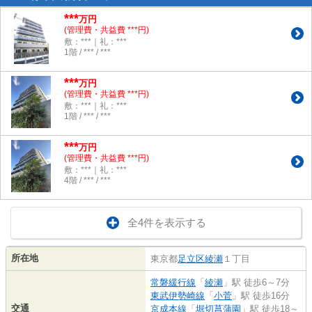
***
万円
(管理費・共益費 ***円)
敷：***｜礼：***
1階 / *** / ***
***
万円
(管理費・共益費 ***円)
敷：***｜礼：***
1階 / *** / ***
***
万円
(管理費・共益費 ***円)
敷：***｜礼：***
4階 / *** / ***
全4件を表示する
所在地
東京都
足立区
綾瀬
１丁目
常磐緩行線
「
綾瀬
」駅 徒歩6～7分
東武伊勢崎線
「
小菅
」駅 徒歩16分
交通
京成本線
「
堀切菖蒲園
」駅 徒歩18～