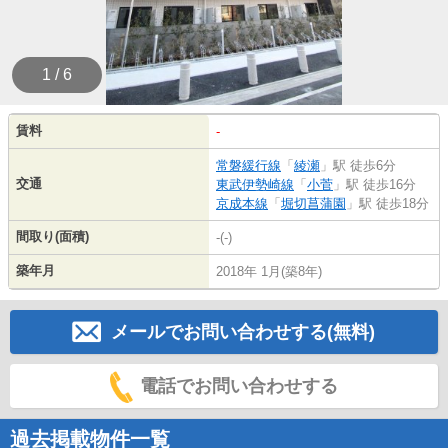
1 / 6
賃料
-
常磐緩行線
「
綾瀬
」駅 徒歩6分
交通
東武伊勢崎線
「
小菅
」駅 徒歩16分
京成本線
「
堀切菖蒲園
」駅 徒歩18分
間取り(面積)
-(-)
築年月
2018年 1月(築8年)
メールでお問い合わせする(無料)
電話でお問い合わせする
過去掲載物件一覧