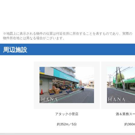
※地図上に表示される物件の位置は付近住所に所在することを表すものであり、実際の
物件所在地とは異なる場合がございます。
周辺施設
アタック小菅店
酒＆業務スー
約352m／5分
約360