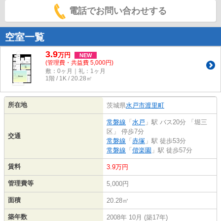
電話でお問い合わせする
空室一覧
3.9
万
円
NEW
(管理費・共益費 5,000円)
敷：0ヶ月｜礼：1ヶ月
1階 / 1K / 20.28㎡
所在地
茨城県
水戸市
渡里町
常磐線
「
水戸
」駅 バス20分 「堀三
区」 停歩7分
交通
常磐線
「
赤塚
」駅 徒歩53分
常磐線
「
偕楽園
」駅 徒歩57分
賃料
3.9万円
管理費等
5,000円
面積
20.28㎡
築年数
2008年 10月 (築17年)