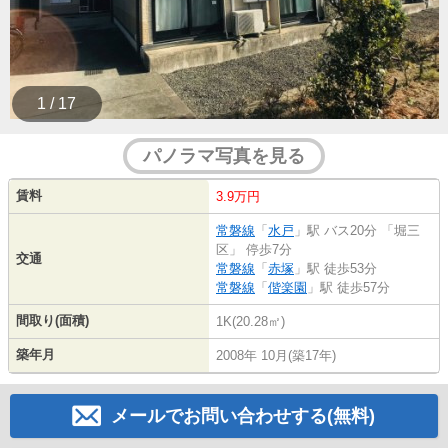
1 / 17
パノラマ写真を見る
賃料
3.9万円
常磐線
「
水戸
」駅 バス20分 「堀三
区」 停歩7分
交通
常磐線
「
赤塚
」駅 徒歩53分
常磐線
「
偕楽園
」駅 徒歩57分
間取り(面積)
1K(20.28㎡)
築年月
2008年 10月(築17年)
メールでお問い合わせする(無料)